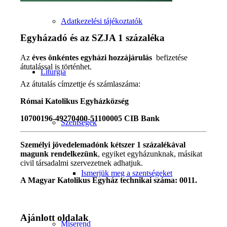
Adatkezelési tájékoztatók
Egyházadó és az SZJA 1 százaléka
Az
éves önkéntes egyházi hozzájárulás
befizetése
átutalással is történhet.
Liturgia
Az átutalás címzettje és számlaszáma:
Római Katolikus Egyházközség
10700196-49270400-51100005 CIB Bank
Szentségek
Személyi jövedelemadónk kétszer 1 százalékával
magunk rendelkezünk
, egyiket egyházunknak, másikat
civil társadalmi szervezetnek adhatjuk.
Ismerjük meg a szentségeket
A Magyar Katolikus Egyház technikai száma: 0011.
Ajánlott oldalak
Miserend