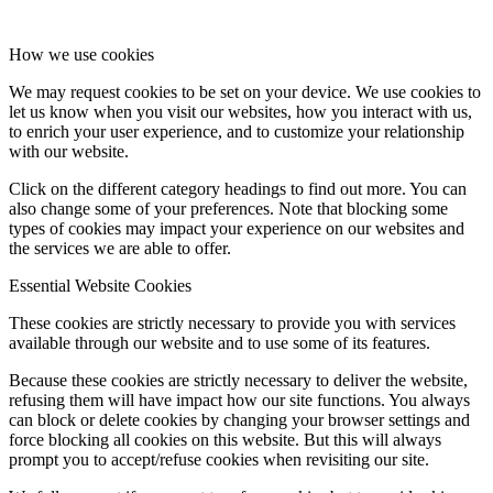
Hírek
How we use cookies
We may request cookies to be set on your device. We use cookies to
let us know when you visit our websites, how you interact with us,
to enrich your user experience, and to customize your relationship
with our website.
Hírek
Click on the different category headings to find out more. You can
also change some of your preferences. Note that blocking some
types of cookies may impact your experience on our websites and
the services we are able to offer.
Hirdetések
Essential Website Cookies
These cookies are strictly necessary to provide you with services
available through our website and to use some of its features.
Because these cookies are strictly necessary to deliver the website,
FÉNY ÉS FORRÁS egyházközségünk lapja
refusing them will have impact how our site functions. You always
can block or delete cookies by changing your browser settings and
force blocking all cookies on this website. But this will always
prompt you to accept/refuse cookies when revisiting our site.
Galéria