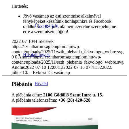
Hirdetés:
Jövő vasárnap az esti szentmise alkalmával
fényképeket készítünk honlapunkra és Facebook
Új vagyok itt
oldalunkra! Kérjük, aki nem szeretne szerepelni, ne
erre a szentmisére jöjjön!
2022-07-10
/
Hirdetések
https://szentharomsagtemplom.hu/wp-
content/uploads/2025/11/szth_plebania_fekvologo_webre.svg
Hivatali ügyek
0
0
Andras
https://szentharomsagtemplom.hu/wp-
content/uploads/2025/11/szth_plebania_fekvologo_webre.svg
Andras
2022-07-10 12:00:13
2022-07-15 07:41:52
2022.
július 10. – Évközi 15. vasárnap
Plébánia
Hivatal
A plébánia címe:
2100 Gödöllő Szent Imre u. 15.
A plébánia telefonszáma:
+36 (28) 420-528
Parkolás