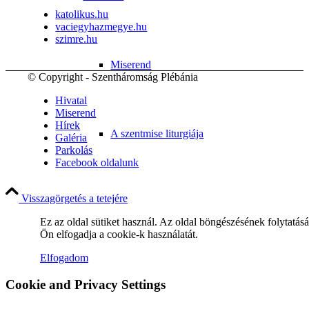
katolikus.hu
vaciegyhazmegye.hu
szimre.hu
Miserend
© Copyright - Szentháromság Plébánia
Hivatal
Miserend
Hírek
A szentmise liturgiája
Galéria
Parkolás
Facebook oldalunk
Visszagörgetés a tetejére
Betegellátás
Ez az oldal sütiket használ. Az oldal böngészésének folytatás
Ön elfogadja a cookie-k használatát.
Elfogadom
Közösségeink
Cookie and Privacy Settings