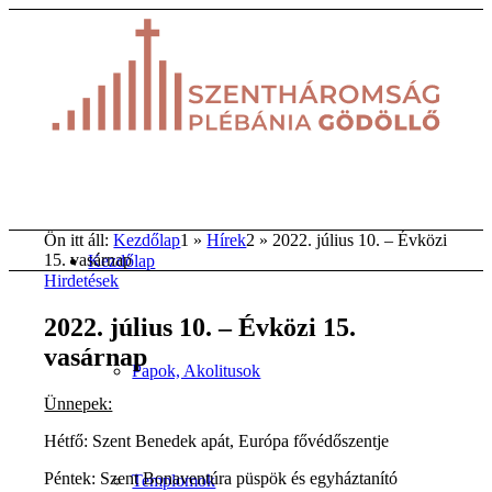
Ön itt áll:
Kezdőlap
1
»
Hírek
2
»
2022. július 10. – Évközi
15. vasárnap
Kezdőlap
Hirdetések
2022. július 10. – Évközi 15.
vasárnap
Papok, Akolitusok
Ünnepek:
Hétfő: Szent Benedek apát, Európa fővédőszentje
Péntek: Szent Bonaventúra püspök és egyháztanító
Templomok