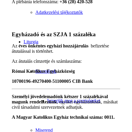
A plébánia telefonszáma:
+36 (28) 420-528
Adatkezelési tájékoztatók
Egyházadó és az SZJA 1 százaléka
Liturgia
Az
éves önkéntes egyházi hozzájárulás
befizetése
átutalással is történhet.
Az átutalás címzettje és számlaszáma:
Római Katolikus Egyházközség
Szentségek
10700196-49270400-51100005 CIB Bank
Személyi jövedelemadónk kétszer 1 százalékával
Ismerjük meg a szentségeket
magunk rendelkezünk
, egyiket egyházunknak, másikat
civil társadalmi szervezetnek adhatjuk.
A Magyar Katolikus Egyház technikai száma: 0011.
Miserend