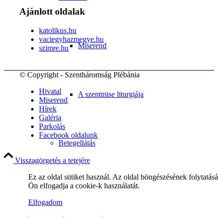
Ajánlott oldalak
katolikus.hu
vaciegyhazmegye.hu
Miserend
szimre.hu
© Copyright - Szentháromság Plébánia
Hivatal
A szentmise liturgiája
Miserend
Hírek
Galéria
Parkolás
Facebook oldalunk
Betegellátás
Visszagörgetés a tetejére
Ez az oldal sütiket használ. Az oldal böngészésének folytatás
Ön elfogadja a cookie-k használatát.
Közösségeink
Elfogadom