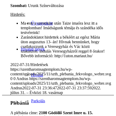
Szombat:
Urunk Színeváltozása
Hirdetés:
Új vagyok itt
Ma este a szentmise után Taize imaóra lesz itt a
templomban! Imádságunk témája és szándéka idős
testvéreink!
Zarándoklatot hirdettek a békéért az egész Mária
úton augusztus 13- án! Hívnak bennünket, hogy
csatlakozzunk a Veresegyház és Vác közti
Hivatali ügyek
szakaszon. Indulás Veresegyházról reggel 8 órakor!
Bővebb információ: http://1uton.mariaut.hu/
2022-07-31
/
Hirdetések
https://szentharomsagtemplom.hu/wp-
content/uploads/2025/11/szth_plebania_fekvologo_webre.svg
Hivatal
0
0
Andras
https://szentharomsagtemplom.hu/wp-
content/uploads/2025/11/szth_plebania_fekvologo_webre.svg
Andras
2022-07-31 23:36:47
2022-07-31 23:37:59
2022.
július 31. – Évközi 18. vasárnap
Parkolás
Plébánia
A plébánia címe:
2100 Gödöllő Szent Imre u. 15.