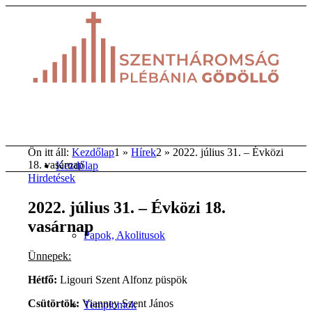
Ön itt áll:
Kezdőlap
1
»
Hírek
2
»
2022. július 31. – Évközi
18. vasárnap
Kezdőlap
Hirdetések
2022. július 31. – Évközi 18.
vasárnap
Papok, Akolitusok
Ünnepek:
Hétfő:
Ligouri Szent Alfonz püspök
Csütörtök:
Vianney Szent János
Templomok