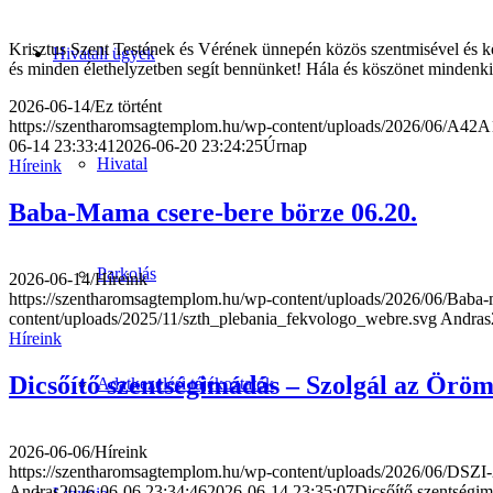
Krisztus Szent Testének és Vérének ünnepén közös szentmisével és kö
Hivatali ügyek
és minden élethelyzetben segít bennünket! Hála és köszönet mindenk
2026-06-14
/
Ez történt
https://szentharomsagtemplom.hu/wp-content/uploads/2026/06/A42A
06-14 23:33:41
2026-06-20 23:24:25
Úrnap
Hivatal
Híreink
Baba-Mama csere-bere börze 06.20.
Parkolás
2026-06-14
/
Híreink
https://szentharomsagtemplom.hu/wp-content/uploads/2026/06/Baba-
content/uploads/2025/11/szth_plebania_fekvologo_webre.svg
Andras
Híreink
Dicsőítő szentségimádás – Szolgál az Öröm
Adatkezelési tájékoztatók
2026-06-06
/
Híreink
https://szentharomsagtemplom.hu/wp-content/uploads/2026/06/DSZI
Andras
2026-06-06 23:34:46
2026-06-14 23:35:07
Dicsőítő szentségim