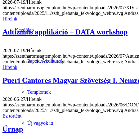
2026-07-19
/
Híreink
https://szentharomsagtemplom.hu/wp-content/uploads/2026/07/XIV.-Le
content/uploads/2025/11/szth_plebania_fekvologo_webre.svg
Andras
Híreink
Kezdőlap
Autizmus applikáció – DATA workshop
2026-07-19
/
Híreink
https://szentharomsagtemplom.hu/wp-content/uploads/2026/07/Auti
Papok, Akolitusok
content/uploads/2025/11/szth_plebania_fekvologo_webre.svg
Andras
Híreink
Pueri Cantores Magyar Szövetség I. Nemze
Templomok
2026-06-27
/
Híreink
https://szentharomsagtemplom.hu/wp-content/uploads/2026/
content/uploads/2025/11/szth_plebania_fekvologo_webre.svg
Andras
Ez történt
Új vagyok itt
Úrnap