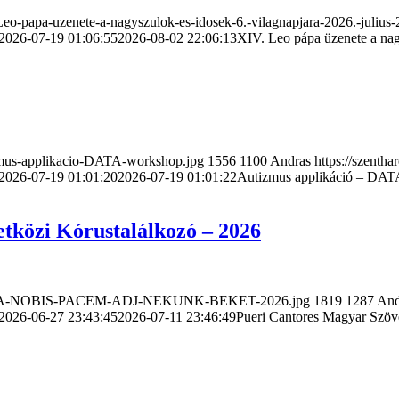
o-papa-uzenete-a-nagyszulok-es-idosek-6.-vilagnapjara-2026.-julius-
2026-07-19 01:06:55
2026-08-02 22:06:13
XIV. Leo pápa üzenete a nagy
zmus-applikacio-DATA-workshop.jpg
1556
1100
Andras
https://szent
2026-07-19 01:01:20
2026-07-19 01:01:22
Autizmus applikáció – DA
tközi Kórustalálkozó – 2026
06/DONA-NOBIS-PACEM-ADJ-NEKUNK-BEKET-2026.jpg
1819
1287
And
2026-06-27 23:43:45
2026-07-11 23:46:49
Pueri Cantores Magyar Szöv