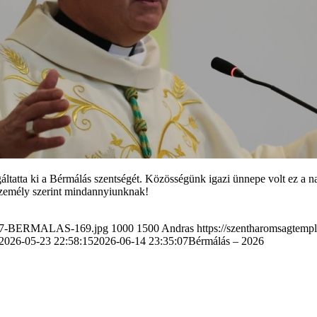
tatta ki a Bérmálás szentségét. Közösségünk igazi ünnepe volt ez a nap
személy szerint mindannyiunknak!
60517-BERMALAS-169.jpg
1000
1500
Andras
https://szentharomsagtem
2026-05-23 22:58:15
2026-06-14 23:35:07
Bérmálás – 2026