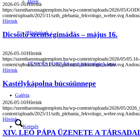
Hírek
2026-05-16
/
Híreink
https://szentharomsagtemplom.hu/wp-content/uploads/2026/05/
content/uploads/2025/11/szth_plebania_fekvologo_webre.svg
Andras
Híreink
Hirdetések
Dicsőítő szentségimádás – május 16.
2026-05-10
/
Híreink
https://szentharomsagtemplom.hu/wp-content/uploads/2026/05/05.16-
FÉNY ÉS FORRÁS egyházközségünk lapja
content/uploads/2025/11/szth_plebania_fekvologo_webre.svg
Andras
Híreink
Kastélykápolna búcsúünnepe
Galéria
2026-05-10
/
Híreink
https://szentharomsagtemplom.hu/wp-content/uploads/2026/05/202
content/uploads/2025/11/szth_plebania_fekvologo_webre.svg
Andras
Híreink
Keresés
XIV. LEÓ PÁPA ÜZENETE A TÁRSAD