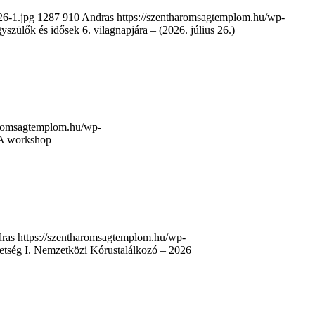
26-1.jpg
1287
910
Andras
https://szentharomsagtemplom.hu/wp-
szülők és idősek 6. vilagnapjára – (2026. július 26.)
haromsagtemplom.hu/wp-
TA workshop
ras
https://szentharomsagtemplom.hu/wp-
etség I. Nemzetközi Kórustalálkozó – 2026