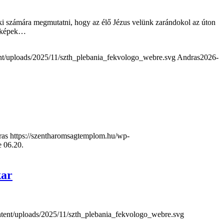
ki számára megmutatni, hogy az élő Jézus velünk zarándokol az úton
i képek…
nt/uploads/2025/11/szth_plebania_fekvologo_webre.svg
Andras
2026-
ras
https://szentharomsagtemplom.hu/wp-
 06.20.
kar
tent/uploads/2025/11/szth_plebania_fekvologo_webre.svg