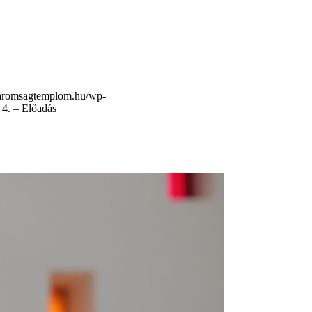
tharomsagtemplom.hu/wp-
 4. – Előadás