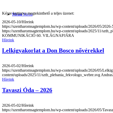
Képre kattintva megtekinthető a teljes üzenet:
Menu
Menu
2026-05-10
/
Híreink
https://szentharomsagtemplom.hu/wp-content/uploads/202
https://szentharomsagtemplom.hu/wp-content/uploads/2025/11/szth_
KOMMUNIKÁCIÓ 60. VILÁGNAPJÁRA
Híreink
Lelkigyakorlat a Don Bosco nővérekkel
2026-05-02
/
Híreink
https://szentharomsagtemplom.hu/wp-content/uploads/2026/05/Lelkig
content/uploads/2025/11/szth_plebania_fekvologo_webre.svg
Andras
Híreink
Tavaszi Óda – 2026
2026-05-02
/
Híreink
https://szentharomsagtemplom.hu/wp-content/uploads/2026/05/Tavasz