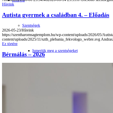
Liturgia
Híreink
Autista gyermek a családban 4. – Előadás
Szentségek
2026-05-23
/
Híreink
https://szentharomsagtemplom.hu/wp-content/uploads/2026/05/Autis
content/uploads/2025/11/szth_plebania_fekvologo_webre.svg
Andras
Ez történt
Ismerjük meg a szentségeket
Bérmálás – 2026
Miserend
Miserend