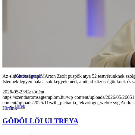
A szentmise liturgiája
Betegellátás
Közösségeink
Az elmúlt vasárnap MArton Zsolt püspök atya 52 testvérünknek szolgál
Istennek legyen hála a sok kegyelemért, amit ad közösségünknek és 
2026-05-23
/
Ez történt
https://szentharomsagtemplom.hu/wp-content/uploads/2026/05/2
content/uploads/2025/11/szth_plebania_fekvologo_webre.svg
Andras
Hírek
Híreink
GÖDÖLLŐI ULTREYA