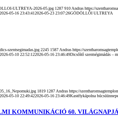
GODOLLOI-ULTREYA-2026-05.jpg
1287
910
Andras
https://szentharom
2026-05-16 23:43:41
2026-05-23 23:07:26
GÖDÖLLŐI ULTREYA
dics-szentsegimadas.jpg
2245
1587
Andras
https://szentharomsagtemp
2026-05-10 22:52:12
2026-05-16 23:46:49
Dicsőítő szentségimádás – m
6_05_16_Nepomuki.jpg
1819
1287
Andras
https://szentharomsagtemplo
2026-05-10 22:49:42
2026-05-16 23:46:49
Kastélykápolna búcsúünnep
ALMI KOMMUNIKÁCIÓ 60. VILÁGNAPJ