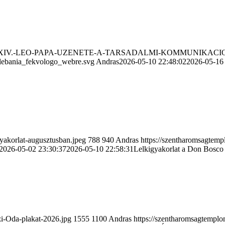
6/05/2026-XIV.-LEO-PAPA-UZENETE-A-TARSADALMI-KOMMUNIKAC
plebania_fekvologo_webre.svg
Andras
2026-05-10 22:48:02
2026-05-16
yakorlat-augusztusban.jpeg
788
940
Andras
https://szentharomsagtem
2026-05-02 23:30:37
2026-05-10 22:58:31
Lelkigyakorlat a Don Bosco
i-Oda-plakat-2026.jpg
1555
1100
Andras
https://szentharomsagtempl