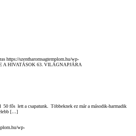
ras
https://szentharomsagtemplom.hu/wp-
E A HIVATÁSOK 63. VILÁGNAPJÁRA
égül 50 fős lett a csapatunk. Többeknek ez már a második-harmadik
elebb […]
emplom.hu/wp-