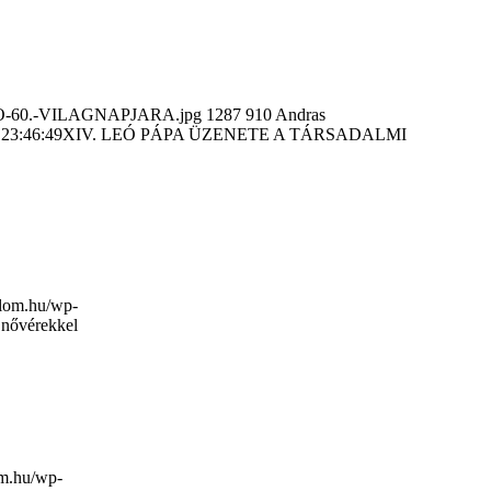
IO-60.-VILAGNAPJARA.jpg
1287
910
Andras
 23:46:49
XIV. LEÓ PÁPA ÜZENETE A TÁRSADALMI
plom.hu/wp-
 nővérekkel
om.hu/wp-