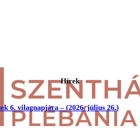
Hírek
k 6. vilagnapjára – (2026. július 26.)