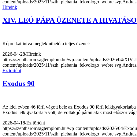
content/uploads/2025/11/szth_plebania_fekvologo_webre.svg
Andras
Híreink
XIV. LEÓ PÁPA ÜZENETE A HIVATÁS
Képre kattintva megtekinthető a teljes üzenet:
2026-04-28
/
Híreink
https://szentharomsagtemplom.hu/wp-content/uploads/2026/04/XIV.-L
content/uploads/2025/11/szth_plebania_fekvologo_webre.svg
Andras
Ez történt
Exodus 90
Az idei évben 46 férfi vágott bele az Exodus 90 férfi lelkigyakorlat
Exodus lelkigyakorlata volt, de voltak jó páran akik most először 
2026-04-18
/
Ez történt
https://szentharomsagtemplom.hu/wp-content/uploads/2026/04/Exodus
content/uploads/2025/11/szth_plebania_fekvologo_webre.svg
Andras