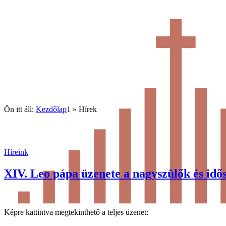
Ön itt áll:
Kezdőlap
1
»
Hírek
Híreink
XIV. Leo pápa üzenete a nagyszülők és időse
Képre kattintva megtekinthető a teljes üzenet: