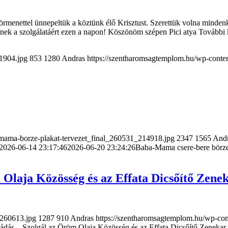
rmenettel ünnepeltük a köztünk élő Krisztust. Szerettük volna minden
inek a szolgálatáért ezen a napon! Köszönöm szépen Pici atya Tovább
1904.jpg
853
1280
Andras
https://szentharomsagtemplom.hu/wp-conte
mama-borze-plakat-tervezet_final_260531_214918.jpg
2347
1565
And
2026-06-14 23:17:46
2026-06-20 23:24:26
Baba-Mama csere-bere börze
 Olaja Közösség és az Effata Dicsőítő Zene
-260613.jpg
1287
910
Andras
https://szentharomsagtemplom.hu/wp-con
ádás – Szolgál az Öröm Olaja Közösség és az Effata Dicsőítő Zenekar