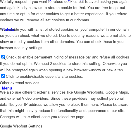
We fully respect if you want to refuse cookies but to avoid asking you again
and again kindly allow us to store a cookie for that. You are free to opt out
any time or opt in for other cookies to get a better experience. If you refuse
cookies we will remove all set cookies in our domain.
We provide you with a list of stored cookies on your computer in our domain
Galéria
so you can check what we stored. Due to security reasons we are not able to
show or modify cookies from other domains. You can check these in your
browser security settings.
Check to enable permanent hiding of message bar and refuse all cookies
if you do not opt in. We need 2 cookies to store this setting. Otherwise you
will be prompted again when opening a new browser window or new a tab.
Click to enable/disable essential site cookies.
Other external services
Menu
We also use different external services like Google Webfonts, Google Maps,
and external Video providers. Since these providers may collect personal
data like your IP address we allow you to block them here. Please be aware
that this might heavily reduce the functionality and appearance of our site.
Changes will take effect once you reload the page.
Google Webfont Settings: