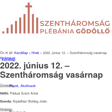
Ön itt áll:
Kezdőlap
»
Hírek
»
2022. június 12. – Szentháromság vasárnap
Hirdetések
Kezdőlap
2022. június 12. –
Szentháromság vasárnap
Ünnepek:
Papok, Akolitusok
Hétfő:
Páduai Szent Antal
Szerda:
Árpádházi Boldog Jolán
Hirdetés: