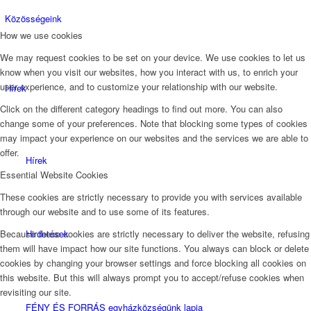
Közösségeink
How we use cookies
We may request cookies to be set on your device. We use cookies to let us
know when you visit our websites, how you interact with us, to enrich your
user experience, and to customize your relationship with our website.
Hírek
Click on the different category headings to find out more. You can also
change some of your preferences. Note that blocking some types of cookies
may impact your experience on our websites and the services we are able to
offer.
Hírek
Essential Website Cookies
These cookies are strictly necessary to provide you with services available
through our website and to use some of its features.
Hirdetések
Because these cookies are strictly necessary to deliver the website, refusing
them will have impact how our site functions. You always can block or delete
cookies by changing your browser settings and force blocking all cookies on
this website. But this will always prompt you to accept/refuse cookies when
revisiting our site.
FÉNY ÉS FORRÁS egyházközségünk lapja