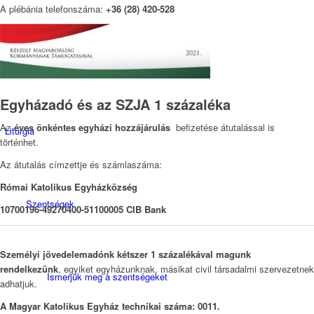
A plébánia telefonszáma:
+36 (28) 420-528
Adatkezelési tájékoztatók
Egyházadó és az SZJA 1 százaléka
Az
éves önkéntes egyházi hozzájárulás
befizetése átutalással is
Liturgia
történhet.
Az átutalás címzettje és számlaszáma:
Római Katolikus Egyházközség
Szentségek
10700196-49270400-51100005 CIB Bank
Személyi jövedelemadónk kétszer 1 százalékával magunk
rendelkezünk
, egyiket egyházunknak, másikat civil társadalmi szervezetnek
Ismerjük meg a szentségeket
adhatjuk.
A Magyar Katolikus Egyház technikai száma: 0011.