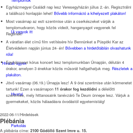
Templomok
Egyházmegyei Családi nap lesz Veresegyházán július 2.-án. Regisztrálni
a találkozó honlapján lehet!
Bővebb információ a kihelyezett plakáton!
Most vasárnap az esti szentmise után a cserkészeket várják a
templomudvaron, hogy közös videót, hanganyagot vegyenek fel
Új vagyok itt
Regőnek!
A váratlan élet című film vetítésére hív Bennünket a Püspöki Kar az
Életvédelem napján június 24- én!
Bővebben a hirdetőtáblán olvashatunk
róla!
Egyházzenei kórus koncert lesz templomunkban Úrnapján, délután 4
Hivatali ügyek
órakor, amelyen 3 énekkar közös műsorát hallgathatjuk meg.
Részletek a
plakáton.
Jövő vasárnap (06.19.) Úrnapja lesz! A 9 órai szentmise után körmenetet
tartunk! Ezen a vasárnapon
11 órakor fog kezdődni
a délelőtti
Hivatal
szentmise, mely hittanosaink tanévzáró Te Deum ünnepe lesz. Várjuk a
gyermekeket, közös hálaadásra óvodástól egyetemistáig!
2022-06-11
/
Hirdetések
Plébánia
Parkolás
A plébánia címe:
2100 Gödöllő Szent Imre u. 15.