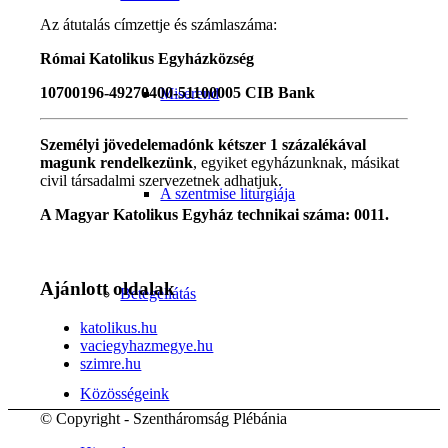
Az átutalás címzettje és számlaszáma:
Római Katolikus Egyházközség
10700196-49270400-51100005 CIB Bank
Miserend
Személyi jövedelemadónk kétszer 1 százalékával
magunk rendelkezünk
, egyiket egyházunknak, másikat
civil társadalmi szervezetnek adhatjuk.
A szentmise liturgiája
A Magyar Katolikus Egyház technikai száma: 0011.
Ajánlott oldalak
Betegellátás
katolikus.hu
vaciegyhazmegye.hu
szimre.hu
Közösségeink
© Copyright - Szentháromság Plébánia