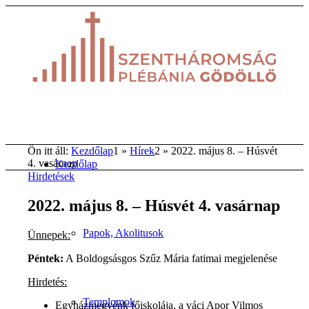
Ön itt áll:
Kezdőlap
1
»
Hírek
2
»
2022. május 8. – Húsvét
4. vasárnap
Kezdőlap
Hirdetések
2022. május 8. – Húsvét 4. vasárnap
Papok, Akolitusok
Ünnepek:
Péntek:
A Boldogsásgos Szűz Mária fatimai megjelenése
Hirdetés:
Templomok
Egyházmegyénk főiskolája, a váci Apor Vilmos