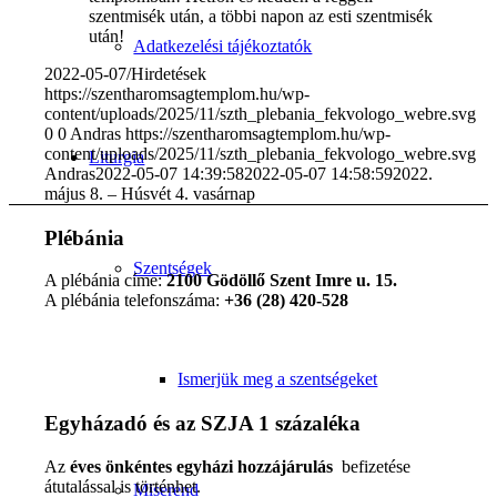
szentmisék után, a többi napon az esti szentmisék
után!
Adatkezelési tájékoztatók
2022-05-07
/
Hirdetések
https://szentharomsagtemplom.hu/wp-
content/uploads/2025/11/szth_plebania_fekvologo_webre.svg
0
0
Andras
https://szentharomsagtemplom.hu/wp-
content/uploads/2025/11/szth_plebania_fekvologo_webre.svg
Liturgia
Andras
2022-05-07 14:39:58
2022-05-07 14:58:59
2022.
május 8. – Húsvét 4. vasárnap
Plébánia
Szentségek
A plébánia címe:
2100 Gödöllő Szent Imre u. 15.
A plébánia telefonszáma:
+36 (28) 420-528
Ismerjük meg a szentségeket
Egyházadó és az SZJA 1 százaléka
Az
éves önkéntes egyházi hozzájárulás
befizetése
átutalással is történhet.
Miserend