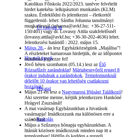
Katolikus Főiskola 2022/2023. tanévre felvételit
hirdet katekéta- lelkipásztori munkatárs (KLM)
szakra. Érdeklődni és jelentkezni – életkortól
függetlenül- lehet: Sántha Johanna tanulmányi
munkatársnál (johanna@avkf.hu; +36-27-511-
Új vagyok itt
150/401) vagy dr. Lovassy Attila szakfelelősnél
(lovassy.attila@avkf.hu; +36-30-202-4636) lehet.
Jelentkezési határidő : 2022. május 15.
Május 28.
– án lesz Egyházközségünk „Majálisa”!
A részleteket hamarosan hirdetjük, de az időpontot
Hivatali ügyek
mindenki jegyezze fel!
Jövő héten szombaton (05.14.) lesz az
Élő
Rózsafűzér zarándoklat
!
Máriabesnyőről reggel 8
órakor indulnak a zarándokok
.
Templomunknál
délelőtt 10 órakor van lehetőség csatlakozni
hozzájuk
!
Hivatal
Május 21-én lesz a
Nagymarosi Ifjúsági Találkozó
!
Aki szeretne menne, kérjük jelentkezzen Hankóné
Hrágyel Zsuzsánál!
A mai vasárnap Egyházunkban a hivatások
vasárnapja! Imádkozzunk ma különösen erre a
Parkolás
szándékra!
Május a Szűzanya hónapja egyházunkban. A
litániát közösen imádkozzuk minden nap itt a
templomban! Hétfőn és kedden a reggeli