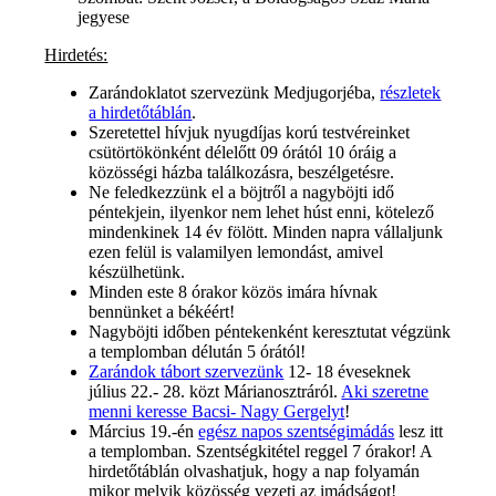
jegyese
Hirdetés:
Zarándoklatot szervezünk Medjugorjéba,
részletek
a hirdetőtáblán
.
Szeretettel hívjuk nyugdíjas korú testvéreinket
csütörtökönként délelőtt 09 órától 10 óráig a
közösségi házba találkozásra, beszélgetésre.
Ne feledkezzünk el a böjtről a nagyböjti idő
péntekjein, ilyenkor nem lehet húst enni, kötelező
mindenkinek 14 év fölött. Minden napra vállaljunk
ezen felül is valamilyen lemondást, amivel
készülhetünk.
Minden este 8 órakor közös imára hívnak
bennünket a békéért!
Nagyböjti időben péntekenként keresztutat végzünk
a templomban délután 5 órától!
Zarándok tábort szervezünk
12- 18 éveseknek
július 22.- 28. közt Márianosztráról.
Aki szeretne
menni keresse Bacsi- Nagy Gergelyt
!
Március 19.-én
egész napos szentségimádás
lesz itt
a templomban. Szentségkitétel reggel 7 órakor! A
hirdetőtáblán olvashatjuk, hogy a nap folyamán
mikor melyik közösség vezeti az imádságot!