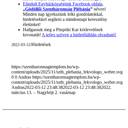
Elindult Egyházközségünk Facebook oldala
,
„
Gödöllői Szentháromság Plébánia
”
néven!
Minden nap igyekszünk lelki gondolatokkal,
hirdetésekkel segíteni a mindennapi keresztény
életünket!
Hallgassuk meg a Püspöki Kar körlevelének
kivonatát!
A teljes szöveg a hirdetőtáblán olvasható!
/
Hirdetések
2022-03-12
https://szentharomsagtemplom.hu/wp-
content/uploads/2025/11/szth_plebania_fekvologo_webre.svg
0
0
Andras
https://szentharomsagtemplom.hu/wp-
content/uploads/2025/11/szth_plebania_fekvologo_webre.svg
Andras
2022-03-12 23:48:38
2022-03-12 23:48:38
2022.
március 13. – Nagyböjt 2. vasárnap