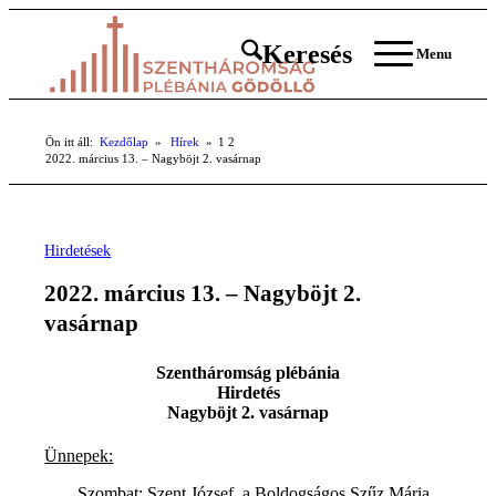
Keresés
Menu
Ön itt áll:
Kezdőlap
»
Hírek
»
1
2
2022. március 13. – Nagyböjt 2. vasárnap
Hirdetések
2022. március 13. – Nagyböjt 2.
vasárnap
Szentháromság plébánia
Hirdetés
Nagyböjt 2. vasárnap
Ünnepek:
Szombat: Szent József, a Boldogságos Szűz Mária