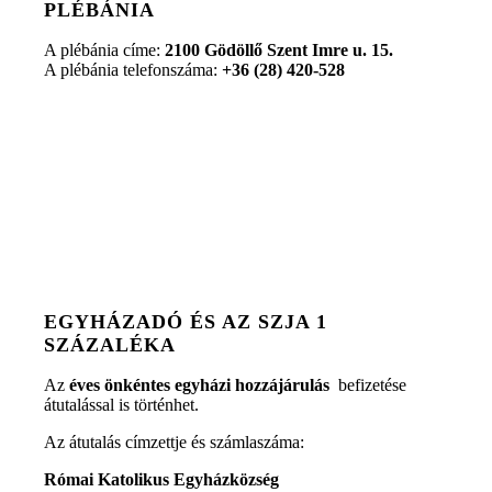
PLÉBÁNIA
A plébánia címe:
2100 Gödöllő Szent Imre u. 15.
A plébánia telefonszáma:
+36 (28) 420-528
EGYHÁZADÓ ÉS AZ SZJA 1
SZÁZALÉKA
Az
éves önkéntes egyházi hozzájárulás
befizetése
átutalással is történhet.
Az átutalás címzettje és számlaszáma:
Római Katolikus Egyházközség