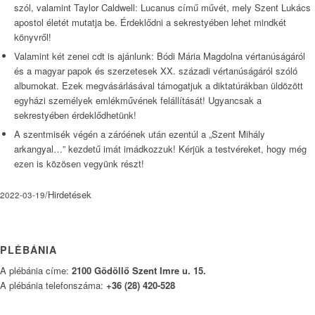
szól, valamint Taylor Caldwell: Lucanus című művét, mely Szent Lukács
apostol életét mutatja be. Érdeklődni a sekrestyében lehet mindkét
könyvről!
Valamint két zenei cdt is ajánlunk: Bódi Mária Magdolna vértanúságáról
és a magyar papok és szerzetesek XX. századi vértanúságáról szóló
albumokat. Ezek megvásárlásával támogatjuk a diktatúrákban üldözött
egyházi személyek emlékművének felállítását! Ugyancsak a
sekrestyében érdeklődhetünk!
A szentmisék végén a záróének után ezentúl a „Szent Mihály
arkangyal…” kezdetű imát imádkozzuk! Kérjük a testvéreket, hogy még
ezen is közösen vegyünk részt!
/
Hirdetések
2022-03-19
PLÉBÁNIA
A plébánia címe:
2100 Gödöllő Szent Imre u. 15.
A plébánia telefonszáma:
+36 (28) 420-528