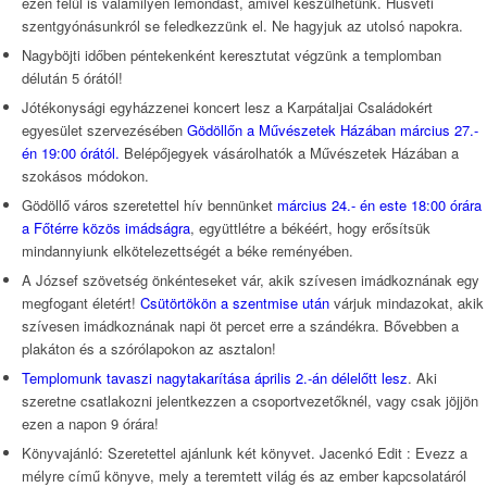
ezen felül is valamilyen lemondást, amivel készülhetünk. Húsvéti
szentgyónásunkról se feledkezzünk el. Ne hagyjuk az utolsó napokra.
Nagyböjti időben péntekenként keresztutat végzünk a templomban
délután 5 órától!
Jótékonysági egyházzenei koncert lesz a Karpátaljai Családokért
egyesület szervezésében
Gödöllőn a Művészetek Házában március 27.-
én 19:00 órától.
Belépőjegyek vásárolhatók a Művészetek Házában a
szokásos módokon.
Gödöllő város szeretettel hív bennünket
március 24.- én este 18:00 órára
a Főtérre közös imádságra
, együttlétre a békéért, hogy erősítsük
mindannyiunk elkötelezettségét a béke reményében.
A József szövetség önkénteseket vár, akik szívesen imádkoznának egy
megfogant életért!
Csütörtökön a szentmise után
várjuk mindazokat, akik
szívesen imádkoznának napi öt percet erre a szándékra. Bővebben a
plakáton és a szórólapokon az asztalon!
Templomunk tavaszi nagytakarítása április 2.-án délelőtt lesz
. Aki
szeretne csatlakozni jelentkezzen a csoportvezetőknél, vagy csak jöjjön
ezen a napon 9 órára!
Könyvajánló: Szeretettel ajánlunk két könyvet. Jacenkó Edit : Evezz a
mélyre című könyve, mely a teremtett világ és az ember kapcsolatáról