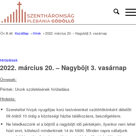
Ön itt áll:
Kezdőlap
»
Hírek
»
2022. március 20. – Nagyböjt 3. vasárnap
Hirdetések
2022. március 20. – Nagyböjt 3. vasárnap
Ünnepek:
Péntek: Urunk születésének hírüladása
Hirdetés:
Szeretettel hívjuk nyugdíjas korú testvéreinket csütörtökönként délelőtt
09 órától 10 óráig a közösségi házba találkozásra, beszélgetésre.
Ne feledkezzünk el a böjtről a nagyböjti idő péntekjein, ilyenkor nem lehet
húst enni, kötelező mindenkinek 14 év fölött. Minden napra vállaljunk