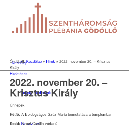
Ön itt áll:
Kezdőlap
»
Hírek
»
2022. november 20. – Krisztus
Kezdőlap
Király
Hirdetések
2022. november 20. –
Krisztus Király
Papok, Akolitusok
Ünnepek:
Hétfő:
A Boldogságos Szűz Mária bemutatása a templomban
Templomok
Kedd:
Szent Cecília vértanú