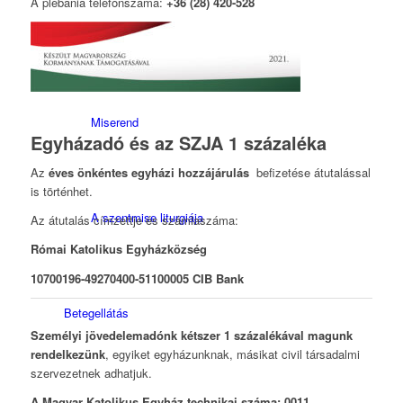
A plébánia telefonszáma:
+36 (28) 420-528
Miserend
Miserend
Egyházadó és az SZJA 1 százaléka
Az
éves önkéntes egyházi hozzájárulás
befizetése átutalással
is történhet.
A szentmise liturgiája
Az átutalás címzettje és számlaszáma:
Római Katolikus Egyházközség
10700196-49270400-51100005 CIB Bank
Betegellátás
Személyi jövedelemadónk kétszer 1 százalékával magunk
rendelkezünk
, egyiket egyházunknak, másikat civil társadalmi
szervezetnek adhatjuk.
A Magyar Katolikus Egyház technikai száma: 0011.