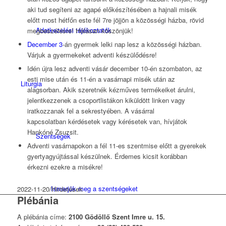
aki tud segíteni az agapé előkészítésében a hajnali misék
előtt most hétfőn este fél 7re jöjjön a közösségi házba, rövid
Adatkezelési tájékoztatók
megbeszélésre! Hálásan köszönjük!
December 3
-án gyermek lelki nap lesz a közösségi házban.
Várjuk a gyermekeket adventi készülődésre!
Idén újra lesz adventi vásár december 10-én szombaton, az
esti mise után és 11-én a vasárnapi misék után az
Liturgia
alagsorban. Akik szeretnék kézműves termékeiket árulni,
jelentkezzenek a csoportlistákon kiküldött linken vagy
iratkozzanak fel a sekrestyében. A vásárral
kapcsolatban kérdésetek vagy kérésetek van, hívjátok
Hankóné Zsuzsit.
Szentségek
Adventi vasárnapokon a fél 11-es szentmise előtt a gyerekek
gyertyagyújtással készülnek. Érdemes kicsit korábban
érkezni ezekre a misékre!
Ismerjük meg a szentségeket
2022-11-20
/
Hirdetések
Plébánia
A plébánia címe:
2100 Gödöllő Szent Imre u. 15.