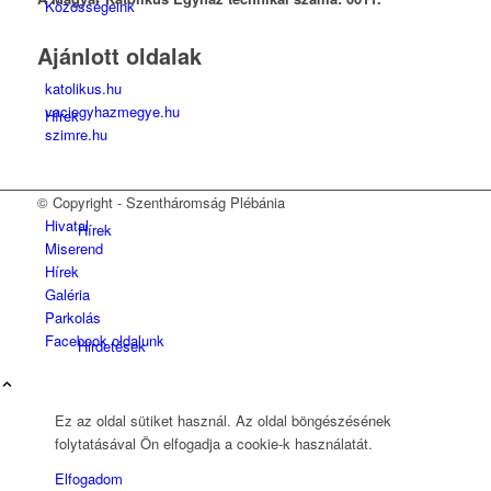
Közösségeink
Ajánlott oldalak
katolikus.hu
vaciegyhazmegye.hu
Hírek
szimre.hu
© Copyright - Szentháromság Plébánia
Hivatal
Hírek
Miserend
Hírek
Galéria
Parkolás
Facebook oldalunk
Hirdetések
Ez az oldal sütiket használ. Az oldal böngészésének
folytatásával Ön elfogadja a cookie-k használatát.
FÉNY ÉS FORRÁS egyházközségünk lapja
Elfogadom