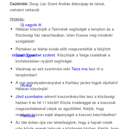
Csütörtök:
Dung- Lac Szent András áldozópap és társai,
vietnámi vértanúk
Hirdetés:
Új vagyok itt
Hálásan köszönjük a Testvérek segítségét a templom és a
Közösségi ház takarításában. Isten fizesse meg mindenki
szolgálatát!
Pénteken az blahai óvoda előtt megszenteltük a felújított
Szent Erzsébet szobrot
. Köszönjük a Varga családnak a
Hivatali ügyek
kivitelezésben nyújtott segítséget.
Vasárnap az esti szentmise után
Taize ima
lesz itt a
templomban!
A mai perselyadományokat a Karitász javára fogjuk eljuttatni!
Hivatal
Hálásan köszönjük!
Jövő szombaton
adventi koszorúkészítés lesz a közösségi
házban 9 és fél 11 között! Közös imádsággal és a koszorúk
megszentelésével zárjuk az együttlétet. Kérjük, hogy
mindenki hozzon saját alapanyagot a koszorú készítéséhez!
Parkolás
Az idei évben újra van lehetőségünk, hogy a hajnali misék
után közös agapét tartsunk a közösségi házban. Kérjük, hogy