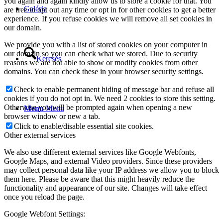
you again and again kindly allow us to store a cookie for that. You
Galéria
are free to opt out any time or opt in for other cookies to get a better
experience. If you refuse cookies we will remove all set cookies in
our domain.
We provide you with a list of stored cookies on your computer in
our domain so you can check what we stored. Due to security
Keresés
reasons we are not able to show or modify cookies from other
domains. You can check these in your browser security settings.
Check to enable permanent hiding of message bar and refuse all
cookies if you do not opt in. We need 2 cookies to store this setting.
Otherwise you will be prompted again when opening a new
Menu
Menu
browser window or new a tab.
Click to enable/disable essential site cookies.
Other external services
We also use different external services like Google Webfonts,
Google Maps, and external Video providers. Since these providers
may collect personal data like your IP address we allow you to block
them here. Please be aware that this might heavily reduce the
functionality and appearance of our site. Changes will take effect
once you reload the page.
Google Webfont Settings: