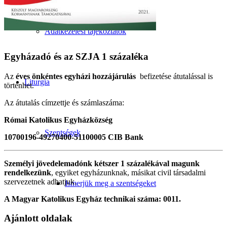
Adatkezelési tájékoztatók
Egyházadó és az SZJA 1 százaléka
Az
éves önkéntes egyházi hozzájárulás
befizetése átutalással is
Liturgia
történhet.
Az átutalás címzettje és számlaszáma:
Római Katolikus Egyházközség
Szentségek
10700196-49270400-51100005 CIB Bank
Személyi jövedelemadónk kétszer 1 százalékával magunk
rendelkezünk
, egyiket egyházunknak, másikat civil társadalmi
szervezetnek adhatjuk.
Ismerjük meg a szentségeket
A Magyar Katolikus Egyház technikai száma: 0011.
Ajánlott oldalak