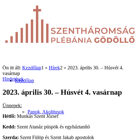
Ön itt áll:
Kezdőlap
1
»
Hírek
2
»
2023. április 30. – Húsvét 4.
vasárnap
Hirdetések
Kezdőlap
2023. április 30. – Húsvét 4. vasárnap
Ünnepek:
Papok, Akolitusok
Hétfő:
Munkás Szent József
Kedd:
Szent Atanáz püspök és egyháztanító
Szerda:
Szent Fülöp és Szent Jakab apostolok