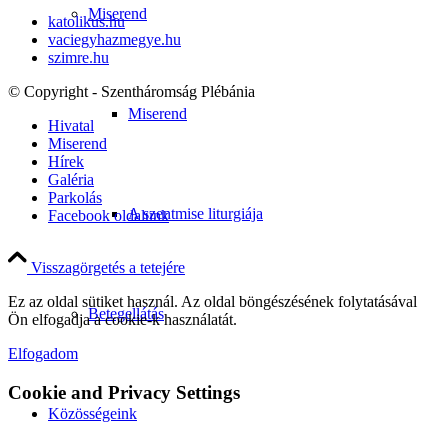
Miserend
katolikus.hu
vaciegyhazmegye.hu
szimre.hu
© Copyright - Szentháromság Plébánia
Miserend
Hivatal
Miserend
Hírek
Galéria
Parkolás
A szentmise liturgiája
Facebook oldalunk
Visszagörgetés a tetejére
Ez az oldal sütiket használ. Az oldal böngészésének folytatásával
Betegellátás
Ön elfogadja a cookie-k használatát.
Elfogadom
Cookie and Privacy Settings
Közösségeink