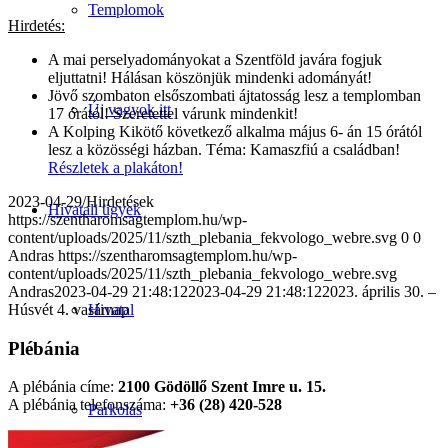
Templomok
Hirdetés:
A mai perselyadományokat a Szentföld javára fogjuk
eljuttatni! Hálásan köszönjük mindenki adományát!
Jövő szombaton elsőszombati ájtatosság lesz a templomban
Új vagyok itt
17 órától! Szeretettel várunk mindenkit!
A Kolping Kikötő következő alkalma május 6- án 15 órától
lesz a közösségi házban. Téma: Kamaszfiú a családban!
Részletek a plakáton!
2023-04-29
/
Hirdetések
Hivatali ügyek
https://szentharomsagtemplom.hu/wp-
content/uploads/2025/11/szth_plebania_fekvologo_webre.svg
0
0
Andras
https://szentharomsagtemplom.hu/wp-
content/uploads/2025/11/szth_plebania_fekvologo_webre.svg
Andras
2023-04-29 21:48:12
2023-04-29 21:48:12
2023. április 30. –
Hivatal
Húsvét 4. vasárnap
Plébánia
A plébánia címe:
2100 Gödöllő Szent Imre u. 15.
A plébánia telefonszáma:
+36 (28) 420-528
Parkolás