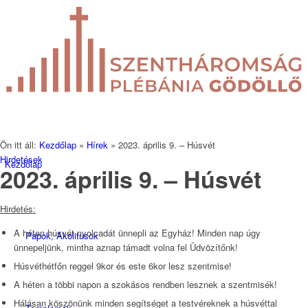
Ön itt áll:
Kezdőlap
»
Hírek
»
2023. április 9. – Húsvét
Hirdetések
Kezdőlap
2023. április 9. – Húsvét
Hirdetés:
A héten húsvét nyolcadát ünnepli az Egyház! Minden nap úgy
Papok, Akolitusok
ünnepeljünk, mintha aznap támadt volna fel Üdvözítőnk!
Húsvéthétfőn reggel 9kor és este 6kor lesz szentmise!
A héten a többi napon a szokásos rendben lesznek a szentmisék!
Hálásan köszönünk minden segítséget a testvéreknek a húsvéttal