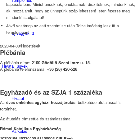
Templomok
kapcsolatban. Ministránsoknak, énekkarnak, díszítőknek, mindenkinek,
aki hozzájárult, hogy az ünnepünk szép lehessen! Isten fizesse meg
mindenki szolgálatát!
Jövő vasárnap az esti szentmise után Taize imádság lesz itt a
templomban!
Új vagyok itt
2023-04-08
/
Hirdetések
Plébánia
A plébánia címe:
2100 Gödöllő Szent Imre u. 15.
Hivatali ügyek
A plébánia telefonszáma:
+36 (28) 420-528
Egyházadó és az SZJA 1 százaléka
Hivatal
Az
éves önkéntes egyházi hozzájárulás
befizetése átutalással is
történhet.
Az átutalás címzettje és számlaszáma:
Római Katolikus Egyházközség
Parkolás
10700196-49270400-51100005 CIB Bank