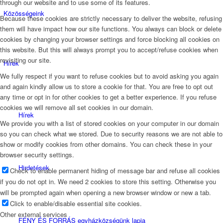
through our website and to use some of its features.
Közösségeink
Because these cookies are strictly necessary to deliver the website, refusing
them will have impact how our site functions. You always can block or delete
cookies by changing your browser settings and force blocking all cookies on
this website. But this will always prompt you to accept/refuse cookies when
revisiting our site.
Hírek
We fully respect if you want to refuse cookies but to avoid asking you again
and again kindly allow us to store a cookie for that. You are free to opt out
any time or opt in for other cookies to get a better experience. If you refuse
cookies we will remove all set cookies in our domain.
Hírek
We provide you with a list of stored cookies on your computer in our domain
so you can check what we stored. Due to security reasons we are not able to
show or modify cookies from other domains. You can check these in your
browser security settings.
Hirdetések
Check to enable permanent hiding of message bar and refuse all cookies
if you do not opt in. We need 2 cookies to store this setting. Otherwise you
will be prompted again when opening a new browser window or new a tab.
Click to enable/disable essential site cookies.
Other external services
FÉNY ÉS FORRÁS egyházközségünk lapja