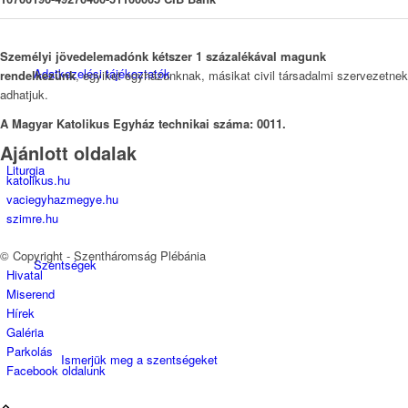
Személyi jövedelemadónk kétszer 1 százalékával magunk
Adatkezelési tájékoztatók
rendelkezünk
, egyiket egyházunknak, másikat civil társadalmi szervezetnek
adhatjuk.
A Magyar Katolikus Egyház technikai száma: 0011.
Ajánlott oldalak
Liturgia
katolikus.hu
vaciegyhazmegye.hu
szimre.hu
© Copyright - Szentháromság Plébánia
Szentségek
Hivatal
Miserend
Hírek
Galéria
Parkolás
Ismerjük meg a szentségeket
Facebook oldalunk