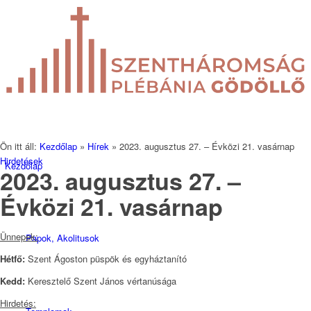
Ön itt áll:
Kezdőlap
»
Hírek
»
2023. augusztus 27. – Évközi 21. vasárnap
Hirdetések
Kezdőlap
2023. augusztus 27. –
Évközi 21. vasárnap
Ünnepek:
Papok, Akolitusok
Hétfő:
Szent Ágoston püspök és egyháztanító
Kedd:
Keresztelő Szent János vértanúsága
Hirdetés: