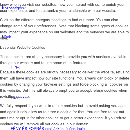
know when you visit our websites, how you interact with us, to enrich your
Közösségeink
user experience, and to customize your relationship with our website.
Click on the different category headings to find out more. You can also
change some of your preferences. Note that blocking some types of cookies
may impact your experience on our websites and the services we are able to
Hírek
offer.
Essential Website Cookies
These cookies are strictly necessary to provide you with services available
through our website and to use some of its features.
Hírek
Because these cookies are strictly necessary to deliver the website, refusing
them will have impact how our site functions. You always can block or delete
cookies by changing your browser settings and force blocking all cookies on
this website. But this will always prompt you to accept/refuse cookies when
revisiting our site.
Hirdetések
We fully respect if you want to refuse cookies but to avoid asking you again
and again kindly allow us to store a cookie for that. You are free to opt out
any time or opt in for other cookies to get a better experience. If you refuse
cookies we will remove all set cookies in our domain.
FÉNY ÉS FORRÁS egyházközségünk lapja