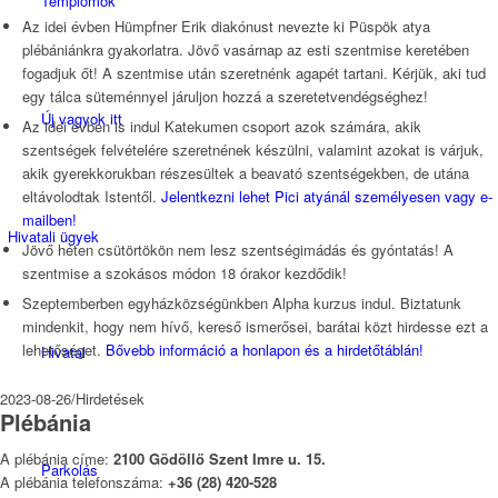
Templomok
Az idei évben Hümpfner Erik diakónust nevezte ki Püspök atya
plébániánkra gyakorlatra. Jövő vasárnap az esti szentmise keretében
fogadjuk őt! A szentmise után szeretnénk agapét tartani. Kérjük, aki tud
egy tálca süteménnyel járuljon hozzá a szeretetvendégséghez!
Új vagyok itt
Az idei évben is indul Katekumen csoport azok számára, akik
szentségek felvételére szeretnének készülni, valamint azokat is várjuk,
akik gyerekkorukban részesültek a beavató szentségekben, de utána
eltávolodtak Istentől.
Jelentkezni lehet Pici atyánál személyesen vagy e-
mailben!
Hivatali ügyek
Jövő héten csütörtökön nem lesz szentségimádás és gyóntatás! A
szentmise a szokásos módon 18 órakor kezdődik!
Szeptemberben egyházközségünkben Alpha kurzus indul. Biztatunk
mindenkit, hogy nem hívő, kereső ismerősei, barátai közt hirdesse ezt a
lehetőséget.
Bővebb információ a honlapon és a hirdetőtáblán!
Hivatal
2023-08-26
/
Hirdetések
Plébánia
A plébánia címe:
2100 Gödöllő Szent Imre u. 15.
Parkolás
A plébánia telefonszáma:
+36 (28) 420-528