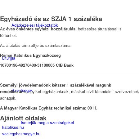
Egyházadó és az SZJA 1 százaléka
Adatkezelési tájékoztatók
Az
éves önkéntes egyházi hozzájárulás
befizetése átutalással is
történhet.
Az átutalás címzettje és számlaszáma:
Római Katolikus Egyházközség
Liturgia
10700196-49270400-51100005 CIB Bank
Személyi jövedelemadónk kétszer 1 százalékával magunk
Szentségek
rendelkezünk
, egyiket egyházunknak, másikat civil társadalmi szervezetnek
adhatjuk.
A Magyar Katolikus Egyház technikai száma: 0011.
Ajánlott oldalak
Ismerjük meg a szentségeket
katolikus.hu
vaciegyhazmegye.hu