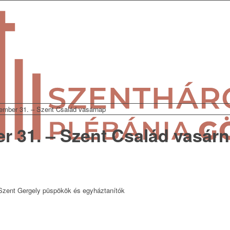
ember 31. – Szent Család vasárnap
r 31. – Szent Család vasár
Szent Gergely püspökök és egyháztanítók