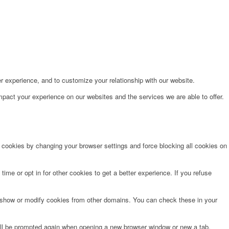
r experience, and to customize your relationship with our website.
pact your experience on our websites and the services we are able to offer.
e cookies by changing your browser settings and force blocking all cookies on
time or opt in for other cookies to get a better experience. If you refuse
o show or modify cookies from other domains. You can check these in your
will be prompted again when opening a new browser window or new a tab.