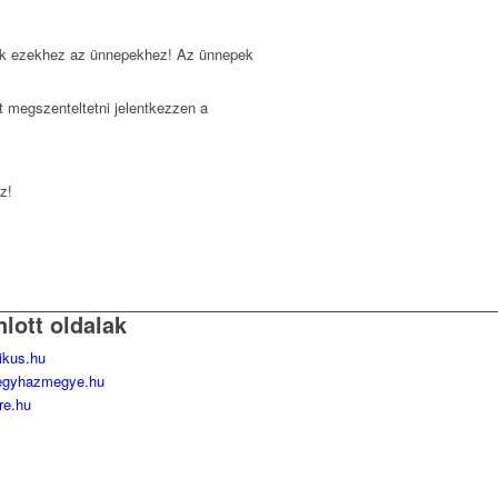
esik ezekhez az ünnepekhez! Az ünnepek
 megszenteltetni jelentkezzen a
z!
nlott oldalak
likus.hu
egyhazmegye.hu
re.hu