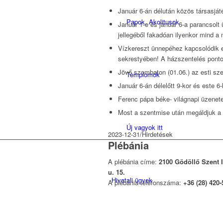
Január 6-án délután közös társasját
Papok, Akolitusok
Január 1-e és január 6-a parancsol
jellegéből fakadóan ilyenkor mind a
Vízkereszt ünnepéhez kapcsolódik e
sekrestyében! A házszentelés pontos
Jövő szombaton (01.06.) az esti sze
Templomok
Január 6-án délelőtt 9-kor és este 
Ferenc pápa béke- világnapi üzenet
Most a szentmise után megáldjuk a c
Új vagyok itt
2023-12-31
/
Hirdetések
Plébánia
A plébánia címe:
2100 Gödöllő Szent 
u. 15.
Hivatali ügyek
A plébánia telefonszáma:
+36 (28) 420-