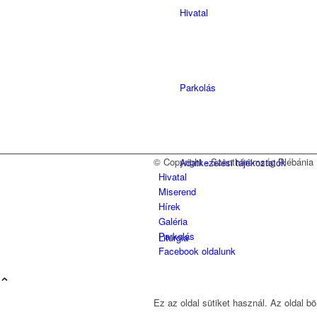
Hivatal
Parkolás
© Copyright - Szentháromság Plébánia
Adatkezelési tájékoztatók
Hivatal
Miserend
Hírek
Galéria
Parkolás
Liturgia
Facebook oldalunk
Ez az oldal sütiket használ. Az oldal b
Szentségek