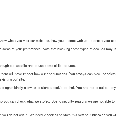
et
ow when you visit our websites, how you interact with us, to enrich your use
ge some of your preferences. Note that blocking some types of cookies may im
hrough our website and to use some of its features.
g them will have impact how our site functions. You always can block or delet
visiting our site.
d again kindly allow us to store a cookie for that. You are free to opt out any 
 so you can check what we stored. Due to security reasons we are not able t
f you do not opt in. We need 2 cookies to store this setting. Otherwise you 