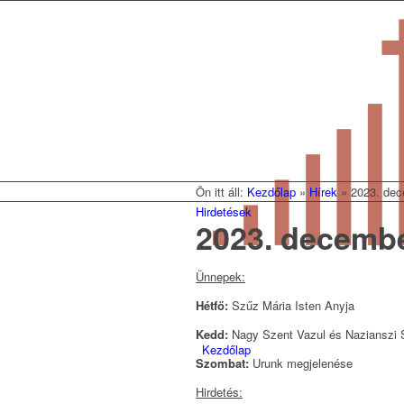
Ön itt áll:
Kezdőlap
»
Hírek
»
2023. dec
Hirdetések
2023. decembe
Ünnepek:
Hétfő:
Szűz Mária Isten Anyja
Kedd:
Nagy Szent Vazul és Nazianszi 
Kezdőlap
Szombat:
Urunk megjelenése
Hirdetés: