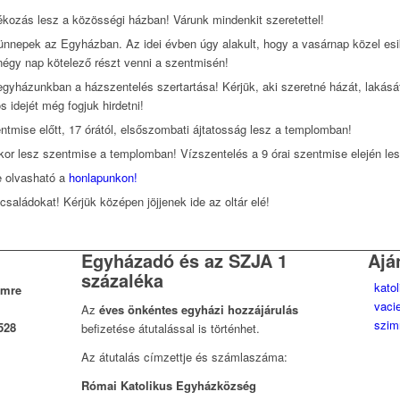
ékozás lesz a közösségi házban! Várunk mindenkit szeretettel!
t ünnepek az Egyházban. Az idei évben úgy alakult, hogy a vasárnap közel 
 négy nap kötelező részt venni a szentmisén!
gyházunkban a házszentelés szertartása! Kérjük, aki szeretné házát, lakását
 idejét még fogjuk hirdetni!
ntmise előtt, 17 órától, elsőszombati ájtatosság lesz a templomban!
6-kor lesz szentmise a templomban! Vízszentelés a 9 órai szentmise elején les
e olvasható a
honlapunkon!
saládokat! Kérjük középen jöjjenek ide az oltár elé!
Egyházadó és az SZJA 1
Ajá
százaléka
kato
Imre
vaci
Az
éves önkéntes egyházi hozzájárulás
szim
528
befizetése átutalással is történhet.
Az átutalás címzettje és számlaszáma:
Római Katolikus Egyházközség