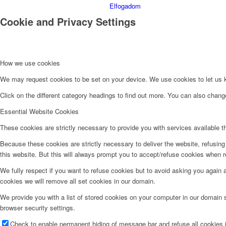
Elfogadom
Cookie and Privacy Settings
Ismerjük meg a szentségek
How we use cookies
We may request cookies to be set on your device. We use cookies to let us kn
Click on the different category headings to find out more. You can also chan
Miserend
Essential Website Cookies
These cookies are strictly necessary to provide you with services available t
Because these cookies are strictly necessary to deliver the website, refusin
this website. But this will always prompt you to accept/refuse cookies when re
Miserend
We fully respect if you want to refuse cookies but to avoid asking you again an
cookies we will remove all set cookies in our domain.
We provide you with a list of stored cookies on your computer in our domain
A szentmise liturgiája
browser security settings.
Check to enable permanent hiding of message bar and refuse all cookies i