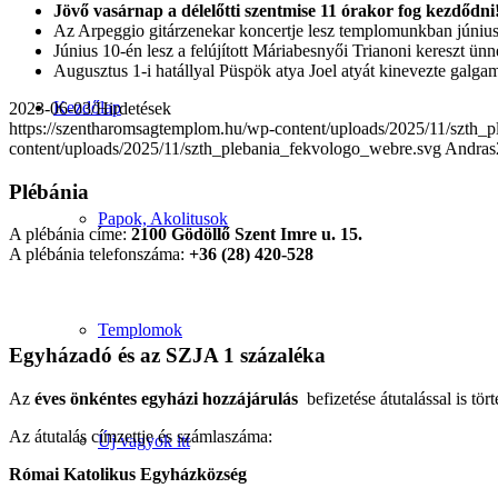
Jövő vasárnap a délelőtti szentmise 11 órakor fog kezdődni
Az Arpeggio gitárzenekar koncertje lesz templomunkban június 
Június 10-én lesz a felújított Máriabesnyői Trianoni kereszt 
Augusztus 1-i hatállyal Püspök atya Joel atyát kinevezte galg
Kezdőlap
2023-06-03
/
Hirdetések
https://szentharomsagtemplom.hu/wp-content/uploads/2025/11/szth_
content/uploads/2025/11/szth_plebania_fekvologo_webre.svg
Andras
Plébánia
Papok, Akolitusok
A plébánia címe:
2100 Gödöllő Szent Imre u. 15.
A plébánia telefonszáma:
+36 (28) 420-528
Templomok
Egyházadó és az SZJA 1 százaléka
Az
éves önkéntes egyházi hozzájárulás
befizetése átutalással is tört
Az átutalás címzettje és számlaszáma:
Új vagyok itt
Római Katolikus Egyházközség