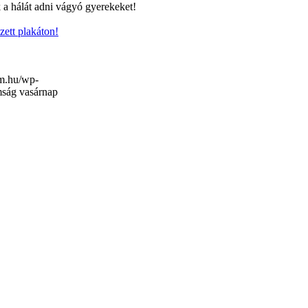
 a hálát adni vágyó gyerekeket!
zett plakáton!
om.hu/wp-
mság vasárnap