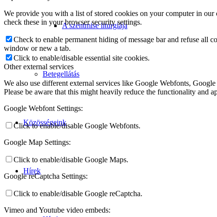
We provide you with a list of stored cookies on your computer in ou
check these in your browser security settings.
A szentmise liturgiája
Check to enable permanent hiding of message bar and refuse all co
window or new a tab.
Click to enable/disable essential site cookies.
Other external services
Betegellátás
We also use different external services like Google Webfonts, Google
Please be aware that this might heavily reduce the functionality and a
Google Webfont Settings:
Közösségeink
Click to enable/disable Google Webfonts.
Google Map Settings:
Click to enable/disable Google Maps.
Hírek
Google reCaptcha Settings:
Click to enable/disable Google reCaptcha.
Vimeo and Youtube video embeds: