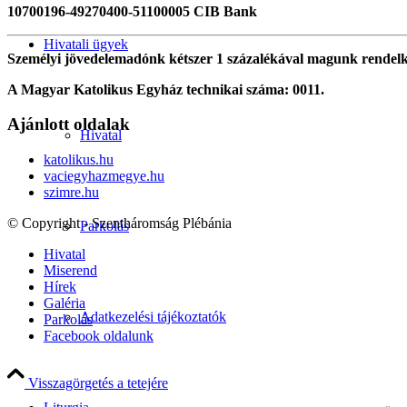
10700196-49270400-51100005 CIB Bank
Hivatali ügyek
Személyi jövedelemadónk kétszer 1 százalékával magunk rendel
A Magyar Katolikus Egyház technikai száma: 0011.
Ajánlott oldalak
Hivatal
katolikus.hu
vaciegyhazmegye.hu
szimre.hu
© Copyright - Szentháromság Plébánia
Parkolás
Hivatal
Miserend
Hírek
Galéria
Adatkezelési tájékoztatók
Parkolás
Facebook oldalunk
Visszagörgetés a tetejére