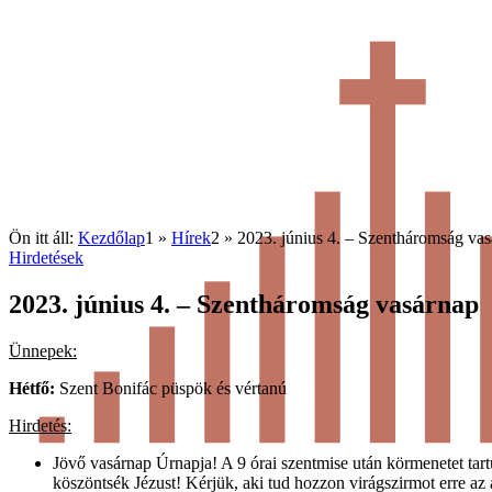
Ön itt áll:
Kezdőlap
1
»
Hírek
2
»
2023. június 4. – Szentháromság va
Hirdetések
2023. június 4. – Szentháromság vasárnap
Ünnepek:
Hétfő:
Szent Bonifác püspök és vértanú
Hirdetés:
Jövő vasárnap Úrnapja! A 9 órai szentmise után körmenetet tar
köszöntsék Jézust! Kérjük, aki tud hozzon virágszirmot erre az a