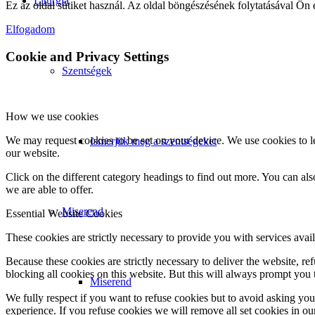
Liturgia
Ez az oldal sütiket használ. Az oldal böngészésének folytatásával Ön 
Elfogadom
Cookie and Privacy Settings
Szentségek
How we use cookies
We may request cookies to be set on your device. We use cookies to le
Ismerjük meg a szentségeket
our website.
Click on the different category headings to find out more. You can a
we are able to offer.
Miserend
Essential Website Cookies
These cookies are strictly necessary to provide you with services avail
Because these cookies are strictly necessary to deliver the website, 
blocking all cookies on this website. But this will always prompt you t
Miserend
We fully respect if you want to refuse cookies but to avoid asking you a
experience. If you refuse cookies we will remove all set cookies in o