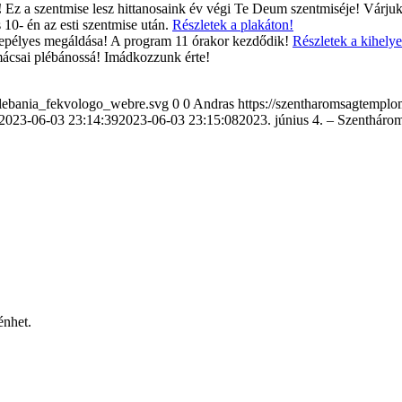
!
Ez a szentmise lesz hittanosaink év végi Te Deum szentmiséje! Várjuk
10- én az esti szentmise után.
Részletek a plakáton!
ünnepélyes megáldása! A program 11 órakor kezdődik!
Részletek a kihelye
amácsai plébánossá! Imádkozzunk érte!
plebania_fekvologo_webre.svg
0
0
Andras
https://szentharomsagtempl
2023-06-03 23:14:39
2023-06-03 23:15:08
2023. június 4. – Szentháro
énhet.