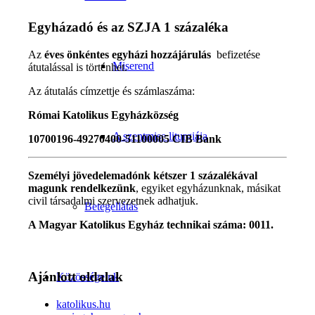
Egyházadó és az SZJA 1 százaléka
Az
éves önkéntes egyházi hozzájárulás
befizetése
Miserend
átutalással is történhet.
Az átutalás címzettje és számlaszáma:
Római Katolikus Egyházközség
A szentmise liturgiája
10700196-49270400-51100005 CIB Bank
Személyi jövedelemadónk kétszer 1 százalékával
magunk rendelkezünk
, egyiket egyházunknak, másikat
civil társadalmi szervezetnek adhatjuk.
Betegellátás
A Magyar Katolikus Egyház technikai száma: 0011.
Ajánlott oldalak
Közösségeink
katolikus.hu