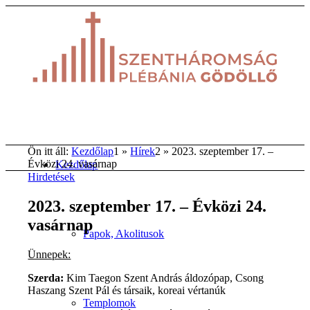
Ön itt áll:
Kezdőlap
1
»
Hírek
2
»
2023. szeptember 17. –
Évközi 24. vasárnap
Kezdőlap
Hirdetések
2023. szeptember 17. – Évközi 24.
vasárnap
Papok, Akolitusok
Ünnepek:
Szerda:
Kim Taegon Szent András áldozópap, Csong
Haszang Szent Pál és társaik, koreai vértanúk
Templomok