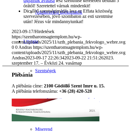
tagjainak avatása
lesz szentmise keretében délután 3
órától! Szeretettel várnak mindenkit!
Dicsőítő szentségimádás lesz az Effata közösség
Adatkezelési tájékoztatók
szervezésében, jövő szombaton az esti szentmise
után! Jézus vár mindannyiunkat!
2023-09-17
/
Hirdetések
https://szentharomsagtemplom.hu/wp-
Liturgia
content/uploads/2025/11/szth_plebania_fekvologo_webre.svg
0
0
Andras
https://szentharomsagtemplom.hu/wp-
content/uploads/2025/11/szth_plebania_fekvologo_webre.svg
Andras
2023-09-17 22:26:34
2023-09-22 21:51:26
2023.
szeptember 17. – Évközi 24. vasárnap
Szentségek
Plébánia
A plébánia címe:
2100 Gödöllő Szent Imre u. 15.
A plébánia telefonszáma:
+36 (28) 420-528
Ismerjük meg a szentségeket
Miserend