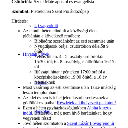
Csütörtök:
Szent Máté apostol és evangélista
Szombat:
Pietrelcinai Szent Pio áldozópap
Hirdetés:
Új vagyok itt
Az elmúlt héten elindult a közösségi élet a
plébánián a következő rendben:
Bibliaóra: szerdánként az esti szentmise után
Nyugdíjasok órája: csütörtökön délelőtt 9
órától
Hivatali ügyek
Felsős hittan: 4.- 5. osztály csütörtökön
15:30- tól; 6.- 8. osztályig csütörtökön 16:15-
től
Ifjússági hittan: pénteken 17:00 órától a
középiskolásoknak; 19:00 órától a 18 év
felettieknek
Hivatal
Most vasárnap az esti szentmise után Taize imádság
lesz a templomban!
Az idei évben is lehet jelentkezni cserkésznek a
gödöllői csapatba!
Részletek a kihelyezett plakáton!
Ezen a héten egyházközségünkben
Alpha kurzus
Parkolás
indul
. Biztassuk, még nem hívő barátainkat, hogy
vegyenek részt!
Jövő héten szombaton a
Szent Lázár Lovagrend új