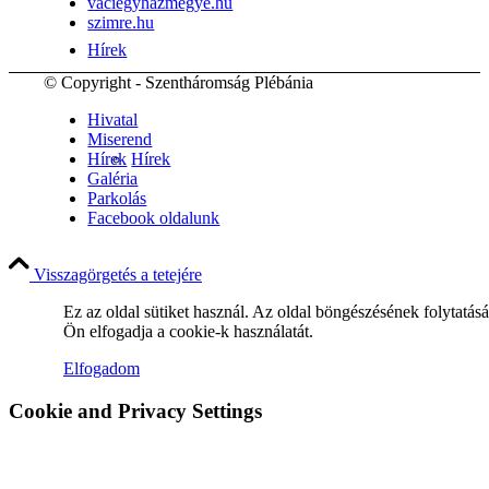
vaciegyhazmegye.hu
szimre.hu
Hírek
© Copyright - Szentháromság Plébánia
Hivatal
Miserend
Hírek
Hírek
Galéria
Parkolás
Facebook oldalunk
Hirdetések
Visszagörgetés a tetejére
Ez az oldal sütiket használ. Az oldal böngészésének folytatás
Ön elfogadja a cookie-k használatát.
Elfogadom
FÉNY ÉS FORRÁS egyházközségünk lapja
Cookie and Privacy Settings
Galéria