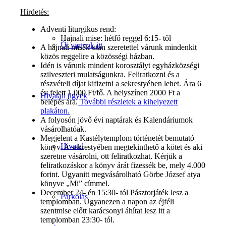
Hirdetés:
Adventi liturgikus rend:
Hajnali mise: hétfő reggel 6:15- től
Új vagyok itt
A hajnali misék után szeretettel várunk mindenkit
közös reggelire a közösségi házban.
Idén is várunk mindent korosztályt egyházközségi
szilveszteri mulatságunkra. Feliratkozni és a
részvételi díjat kifizetni a sekrestyében lehet. Ára 6
év felett 1.000 Ft/fő. A helyszínen 2000 Ft a
Hivatali ügyek
belépés ára.
További részletek a kihelyezett
plakáton.
A folyosón jövő évi naptárak és Kalendáriumok
vásárolhatóak.
Megjelent a Kastélytemplom történetét bemutató
Hivatal
könyv. A sekrestyében megtekinthető a kötet és aki
szeretne vásárolni, ott feliratkozhat. Kérjük a
feliratkozáskor a könyv árát fizessék be, mely 4.000
forint. Ugyanitt megvásárolható Görbe József atya
könyve „Mi” címmel.
December 24- én 15:30- tól Pásztorjáték lesz a
Parkolás
templomban. Ugyanezen a napon az éjféli
szentmise előtt karácsonyi áhítat lesz itt a
templomban 23:30- tól.