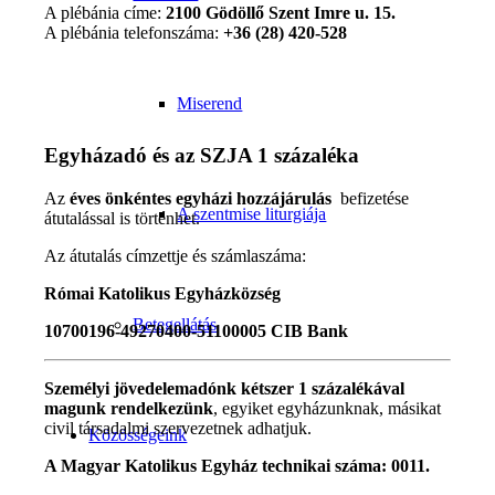
A plébánia címe:
2100 Gödöllő Szent Imre u. 15.
A plébánia telefonszáma:
+36 (28) 420-528
Miserend
Egyházadó és az SZJA 1 százaléka
Az
éves önkéntes egyházi hozzájárulás
befizetése
A szentmise liturgiája
átutalással is történhet.
Az átutalás címzettje és számlaszáma:
Római Katolikus Egyházközség
Betegellátás
10700196-49270400-51100005 CIB Bank
Személyi jövedelemadónk kétszer 1 százalékával
magunk rendelkezünk
, egyiket egyházunknak, másikat
civil társadalmi szervezetnek adhatjuk.
Közösségeink
A Magyar Katolikus Egyház technikai száma: 0011.