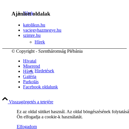
Hírek
Ajánlott oldalak
katolikus.hu
vaciegyhazmegye.hu
szimre.hu
Hírek
© Copyright - Szentháromság Plébánia
Hivatal
Miserend
Hirdetések
Hírek
Galéria
Parkolás
Facebook oldalunk
FÉNY ÉS FORRÁS egyházközségünk lapja
Visszagörgetés a tetejére
Ez az oldal sütiket használ. Az oldal böngészésének folytatás
Ön elfogadja a cookie-k használatát.
Elfogadom
Galéria