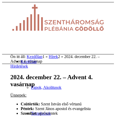
Ön itt áll:
Kezdőlap
1
»
Hírek
2
»
2024. december 22. –
Advent 4. vasárnap
Kezdőlap
Hirdetések
2024. december 22. – Advent 4.
vasárnap
Papok, Akolitusok
Ünnepek:
Csütörtök:
Szent István első vértanú
Péntek:
Szent János apostol és evangelista
Templomok
Szombat:
aprószentek