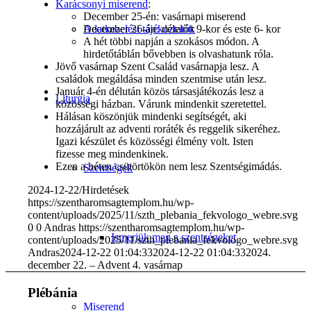
Karácsonyi miserend
:
December 25-én: vasárnapi miserend
Adatkezelési tájékoztatók
December 26-án: délelőtt 9-kor és este 6- kor
A hét többi napján a szokásos módon. A
hirdetőtáblán bővebben is olvashatunk róla.
Jövő vasárnap Szent Család vasárnapja lesz. A
családok megáldása minden szentmise után lesz.
Január 4-én délután közös társasjátékozás lesz a
Liturgia
közösségi házban. Várunk mindenkit szeretettel.
Hálásan köszönjük mindenki segítségét, aki
hozzájárult az adventi roráték és reggelik sikeréhez.
Igazi készület és közösségi élmény volt. Isten
fizesse meg mindenkinek.
Ezen a héten csütörtökön nem lesz Szentségimádás.
Szentségek
2024-12-22
/
Hirdetések
https://szentharomsagtemplom.hu/wp-
content/uploads/2025/11/szth_plebania_fekvologo_webre.svg
0
0
Andras
https://szentharomsagtemplom.hu/wp-
Ismerjük meg a szentségeket
content/uploads/2025/11/szth_plebania_fekvologo_webre.svg
Andras
2024-12-22 01:04:33
2024-12-22 01:04:33
2024.
december 22. – Advent 4. vasárnap
Plébánia
Miserend