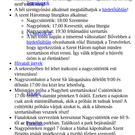
Templomok
nem tettük meg!
A hét szentgyónási alkalmait megtalálhatjuk a
hirdetőtáblán
!
A szent Háromnap liturgikus alkalmai:
Nagycsütörtök: 18:00 Szentmise
Nagypéntek: 17:00 Keresztút, utána liturgia
Nagyszombat: 19:30 feltámadási szertartás
Új vagyok itt
A hét többi napján a miserend változatlan! Bővebben a
hirdetőtáblán
olvashatunk róla! Biztatjuk a Testvéreket,
hogy igyekezzünk a Szent Három napban minden
szertartáson részt venni. Így válik teljessé a húsvéti
öröm is az életünkben!
Hivatali ügyek
A sekrestyében fel lehet iratkozni a nagycsütörtök esti
virrasztásra!
Nagyszombaton a Szent Sír látogatására délelőtt 9:00 és
délután 17:00 óra közt lesz lehetőség.
Ministráns próba a Nagyheti szertartásokra! Csütörtökön
Hivatal
17:00 órától, valamint pénteken 9 órától. Ezeken a napokon
csak azok ministrálhatnak, akik a próbán itt tudnak lenni! A
csütörtöki próbára várjuk azokat is, akik a lábmosás
szertartásában vesznek részt!
Fiataloknak szervezünk keresztutat Nagycsütörtök este fél 9-
től az Erzsébet parkban. Találkozó a park bejáratánál!
Parkolás
Nagypénteken reggel 7 órakor a blahai kápolnában Szent
Brigitta imáját imádkozzuk a tisztító tűzben szenvedő