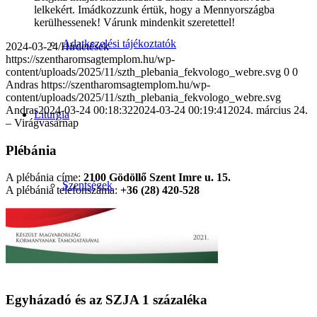
lelkekért. Imádkozzunk értük, hogy a Mennyországba
kerülhessenek! Várunk mindenkit szeretettel!
Adatkezelési tájékoztatók
2024-03-24
/
Hirdetések
https://szentharomsagtemplom.hu/wp-
content/uploads/2025/11/szth_plebania_fekvologo_webre.svg
0
0
Andras
https://szentharomsagtemplom.hu/wp-
content/uploads/2025/11/szth_plebania_fekvologo_webre.svg
Andras
2024-03-24 00:18:32
2024-03-24 00:19:41
2024. március 24.
Liturgia
– Virágvasárnap
Plébánia
A plébánia címe:
2100 Gödöllő Szent Imre u. 15.
Szentségek
A plébánia telefonszáma:
+36 (28) 420-528
Ismerjük meg a szentségeket
Egyházadó és az SZJA 1 százaléka