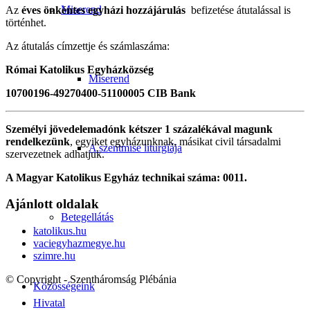
Miserend
Az
éves önkéntes egyházi hozzájárulás
befizetése átutalással is
történhet.
Az átutalás címzettje és számlaszáma:
Római Katolikus Egyházközség
Miserend
10700196-49270400-51100005 CIB Bank
Személyi jövedelemadónk kétszer 1 százalékával magunk
rendelkezünk
, egyiket egyházunknak, másikat civil társadalmi
A szentmise liturgiája
szervezetnek adhatjuk.
A Magyar Katolikus Egyház technikai száma: 0011.
Ajánlott oldalak
Betegellátás
katolikus.hu
vaciegyhazmegye.hu
szimre.hu
© Copyright - Szentháromság Plébánia
Közösségeink
Hivatal