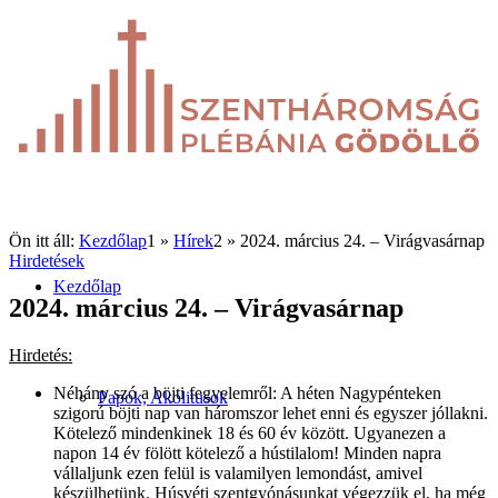
Ön itt áll:
Kezdőlap
1
»
Hírek
2
»
2024. március 24. – Virágvasárnap
Hirdetések
Kezdőlap
2024. március 24. – Virágvasárnap
Hirdetés:
Néhány szó a böjti fegyelemről: A héten Nagypénteken
Papok, Akolitusok
szigorú böjti nap van háromszor lehet enni és egyszer jóllakni.
Kötelező mindenkinek 18 és 60 év között. Ugyanezen a
napon 14 év fölött kötelező a hústilalom! Minden napra
vállaljunk ezen felül is valamilyen lemondást, amivel
készülhetünk. Húsvéti szentgyónásunkat végezzük el, ha még