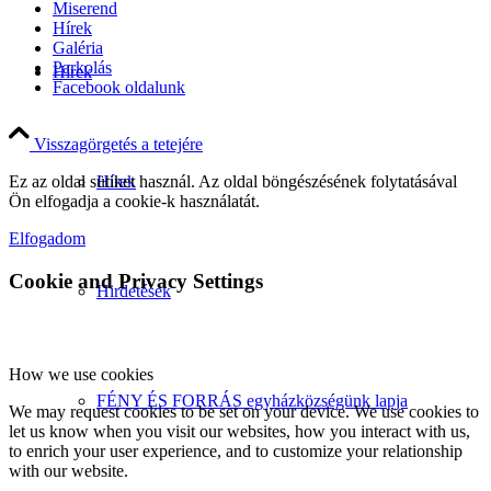
Miserend
Hírek
Galéria
Parkolás
Hírek
Facebook oldalunk
Visszagörgetés a tetejére
Hírek
Ez az oldal sütiket használ. Az oldal böngészésének folytatásával
Ön elfogadja a cookie-k használatát.
Elfogadom
Cookie and Privacy Settings
Hirdetések
How we use cookies
FÉNY ÉS FORRÁS egyházközségünk lapja
We may request cookies to be set on your device. We use cookies to
let us know when you visit our websites, how you interact with us,
to enrich your user experience, and to customize your relationship
with our website.