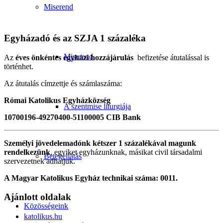
Miserend
Egyházadó és az SZJA 1 százaléka
Miserend
Az
éves önkéntes egyházi hozzájárulás
befizetése átutalással is
történhet.
Az átutalás címzettje és számlaszáma:
Római Katolikus Egyházközség
A szentmise liturgiája
10700196-49270400-51100005 CIB Bank
Személyi jövedelemadónk kétszer 1 százalékával magunk
rendelkezünk
, egyiket egyházunknak, másikat civil társadalmi
Betegellátás
szervezetnek adhatjuk.
A Magyar Katolikus Egyház technikai száma: 0011.
Ajánlott oldalak
Közösségeink
katolikus.hu