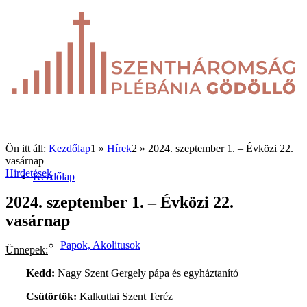
Ön itt áll:
Kezdőlap
1
»
Hírek
2
»
2024. szeptember 1. – Évközi 22.
vasárnap
Hirdetések
Kezdőlap
2024. szeptember 1. – Évközi 22.
vasárnap
Papok, Akolitusok
Ünnepek:
Kedd:
Nagy Szent Gergely pápa és egyháztanító
Csütörtök:
Kalkuttai Szent Teréz