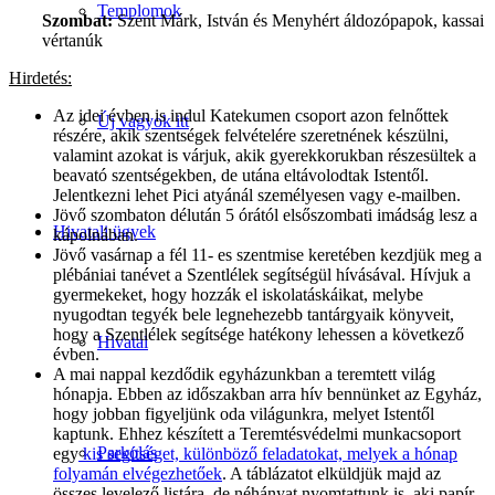
Templomok
Szombat:
Szent Márk, István és Menyhért áldozópapok, kassai
vértanúk
Hirdetés:
Az idei évben is indul Katekumen csoport azon felnőttek
Új vagyok itt
részére, akik szentségek felvételére szeretnének készülni,
valamint azokat is várjuk, akik gyerekkorukban részesültek a
beavató szentségekben, de utána eltávolodtak Istentől.
Jelentkezni lehet Pici atyánál személyesen vagy e-mailben.
Jövő szombaton délután 5 órától elsőszombati imádság lesz a
Hivatali ügyek
kápolnában.
Jövő vasárnap a fél 11- es szentmise keretében kezdjük meg a
plébániai tanévet a Szentlélek segítségül hívásával. Hívjuk a
gyermekeket, hogy hozzák el iskolatáskáikat, melybe
nyugodtan tegyék bele legnehezebb tantárgyaik könyveit,
hogy a Szentlélek segítsége hatékony lehessen a következő
Hivatal
évben.
A mai nappal kezdődik egyházunkban a teremtett világ
hónapja. Ebben az időszakban arra hív bennünket az Egyház,
hogy jobban figyeljünk oda világunkra, melyet Istentől
kaptunk. Ehhez készített a Teremtésvédelmi munkacsoport
Parkolás
egy
kis segítséget, különböző feladatokat, melyek a hónap
folyamán elvégezhetőek
. A táblázatot elküldjük majd az
összes levelező listára, de néhányat nyomtattunk is, aki papír