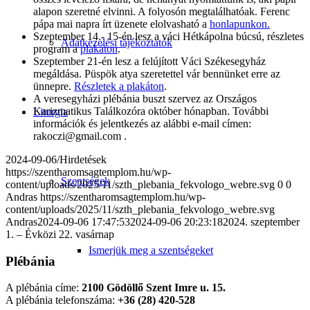
alapon szeretné elvinni. A folyosón megtalálhatóak. Ferenc
pápa mai napra írt üzenete elolvasható a
honlapunkon.
Szeptember 14.- 15-én lesz a váci Hétkápolna búcsú, részletes
Adatkezelési tájékoztatók
program a
plakáton
.
Szeptember 21-én lesz a felújított Váci Székesegyház
megáldása. Püspök atya szeretettel vár bennünket erre az
ünnepre.
Részletek a plakáton
.
A veresegyházi plébánia buszt szervez az Országos
Karizmatikus Találkozóra október hónapban. További
Liturgia
információk és jelentkezés az alábbi e-mail címen:
rakoczi@gmail.com .
2024-09-06
/
Hirdetések
https://szentharomsagtemplom.hu/wp-
Szentségek
content/uploads/2025/11/szth_plebania_fekvologo_webre.svg
0
0
Andras
https://szentharomsagtemplom.hu/wp-
content/uploads/2025/11/szth_plebania_fekvologo_webre.svg
Andras
2024-09-06 17:47:53
2024-09-06 20:23:18
2024. szeptember
1. – Évközi 22. vasárnap
Ismerjük meg a szentségeket
Plébánia
A plébánia címe:
2100 Gödöllő Szent Imre u. 15.
A plébánia telefonszáma:
+36 (28) 420-528