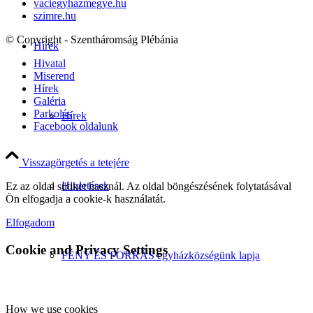
vaciegyhazmegye.hu
szimre.hu
© Copyright - Szentháromság Plébánia
Hírek
Hivatal
Miserend
Hírek
Galéria
Parkolás
Hírek
Facebook oldalunk
Visszagörgetés a tetejére
Hirdetések
Ez az oldal sütiket használ. Az oldal böngészésének folytatásával
Ön elfogadja a cookie-k használatát.
Elfogadom
Cookie and Privacy Settings
FÉNY ÉS FORRÁS egyházközségünk lapja
How we use cookies