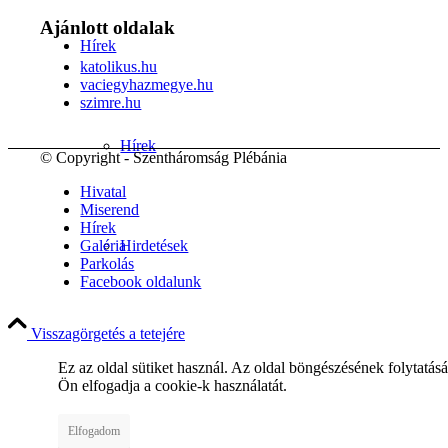
Ajánlott oldalak
Hírek
katolikus.hu
vaciegyhazmegye.hu
szimre.hu
Hírek
© Copyright - Szentháromság Plébánia
Hivatal
Miserend
Hírek
Hirdetések
Galéria
Parkolás
Facebook oldalunk
Visszagörgetés a tetejére
FÉNY ÉS FORRÁS egyházközségünk lapja
Ez az oldal sütiket használ. Az oldal böngészésének folytatás
Ön elfogadja a cookie-k használatát.
Elfogadom
Galéria