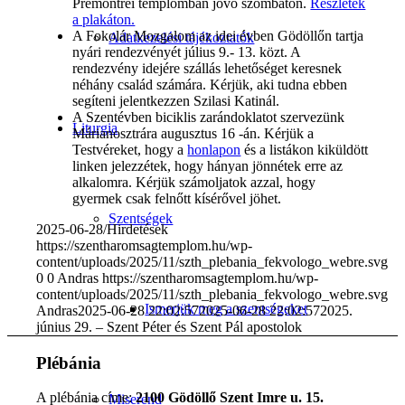
Premontrei templomban jövő szombaton.
Részletek
a plakáton.
A Fokolár Mozgalom az idei évben Gödöllőn tartja
Adatkezelési tájékoztatók
nyári rendezvényét július 9.- 13. közt. A
rendezvény idejére szállás lehetőséget keresnek
néhány család számára. Kérjük, aki tudna ebben
segíteni jelentkezzen Szilasi Katinál.
A Szentévben biciklis zarándoklatot szervezünk
Liturgia
Márianosztrára augusztus 16 -án. Kérjük a
Testvéreket, hogy a
honlapon
és a listákon kiküldött
linken jelezzétek, hogy hányan jönnétek erre az
alkalomra. Kérjük számoljatok azzal, hogy
gyermek csak felnőtt kísérővel jöhet.
Szentségek
2025-06-28
/
Hirdetések
https://szentharomsagtemplom.hu/wp-
content/uploads/2025/11/szth_plebania_fekvologo_webre.svg
0
0
Andras
https://szentharomsagtemplom.hu/wp-
content/uploads/2025/11/szth_plebania_fekvologo_webre.svg
Ismerjük meg a szentségeket
Andras
2025-06-28 22:02:57
2025-06-28 22:02:57
2025.
június 29. – Szent Péter és Szent Pál apostolok
Plébánia
A plébánia címe:
2100 Gödöllő Szent Imre u. 15.
Miserend