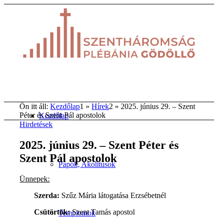
Ön itt áll:
Kezdőlap
1
»
Hírek
2
»
2025. június 29. – Szent
Péter és Szent Pál apostolok
Kezdőlap
Hirdetések
2025. június 29. – Szent Péter és
Szent Pál apostolok
Papok, Akolitusok
Ünnepek:
Szerda:
Szűz Mária látogatása Erzsébetnél
Csütörtök:
Szent Tamás apostol
Templomok