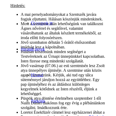
Hirdetés:
A mai perselyadományokat a Szentszék javára
fogjuk eljuttatni. Hálásan köszönjük mindenkinek.
Új vagyok itt
Most a szentmise után lehetőségünk van találkozni
Ágnes nővérrel és segítőivel, valamint
vásárolhatunk az általuk készített termékekből, az
iroda előtti folyosórészen.
Jövő szombaton délután 5 órától elsőszombati
imádság lesz a kápolnában.
Hivatali ügyek
Hálásan köszönünk minden segítséget a
Testvéreknek az Úrnapi ünnepünkkel kapcsolatban.
Isten fizesse meg mindenki szolgálatát.
Jövő vasárnap (07.06.) az esti szentmisén lesz Zsolt
atya ünnepélyes újmiséje. A szentmise után közös
Hivatal
agapét szervezünk. Kérjük, aki tud egy tálca
süteménnyel járuljon hozzá az együttléthez. Egy
pap újmiséjéhez és az áldáshoz különleges
kegyelmek kötődnek az Isten részéről, éljünk a
lehetőséggel.
Püspök atya döntése értelmében szeptember 1-től
Parkolás
Naim Dániel diakónus fog egy évig a plébániánkon
szolgálni. Imádkozzunk érte.
Loretoi Énekfüzér címmel lesz egyházzenei áhítat a