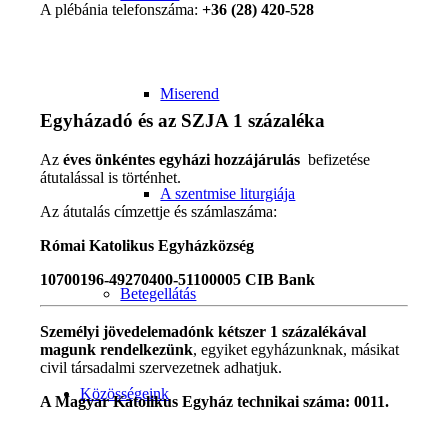
A plébánia telefonszáma:
+36 (28) 420-528
Miserend
Egyházadó és az SZJA 1 százaléka
Az
éves önkéntes egyházi hozzájárulás
befizetése
átutalással is történhet.
A szentmise liturgiája
Az átutalás címzettje és számlaszáma:
Római Katolikus Egyházközség
10700196-49270400-51100005 CIB Bank
Betegellátás
Személyi jövedelemadónk kétszer 1 százalékával
magunk rendelkezünk
, egyiket egyházunknak, másikat
civil társadalmi szervezetnek adhatjuk.
Közösségeink
A Magyar Katolikus Egyház technikai száma: 0011.