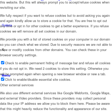
this website. But this will always prompt you to accept/refuse cookies when
revisiting our site.
We fully respect if you want to refuse cookies but to avoid asking you again
and again kindly allow us to store a cookie for that. You are free to opt out
Galéria
any time or opt in for other cookies to get a better experience. If you refuse
cookies we will remove all set cookies in our domain.
We provide you with a list of stored cookies on your computer in our domain
so you can check what we stored. Due to security reasons we are not able to
show or modify cookies from other domains. You can check these in your
browser security settings.
Check to enable permanent hiding of message bar and refuse all cookies
if you do not opt in. We need 2 cookies to store this setting. Otherwise you
will be prompted again when opening a new browser window or new a tab.
Menu
Click to enable/disable essential site cookies.
Other external services
We also use different external services like Google Webfonts, Google Maps,
and external Video providers. Since these providers may collect personal
data like your IP address we allow you to block them here. Please be aware
that this might heavily reduce the functionality and appearance of our site.