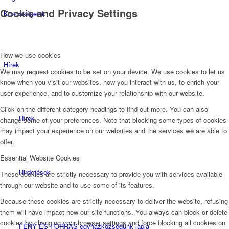
Cookie and Privacy Settings
Közösségeink
How we use cookies
Hírek
We may request cookies to be set on your device. We use cookies to let us
know when you visit our websites, how you interact with us, to enrich your
user experience, and to customize your relationship with our website.
Click on the different category headings to find out more. You can also
Hírek
change some of your preferences. Note that blocking some types of cookies
may impact your experience on our websites and the services we are able to
offer.
Essential Website Cookies
Hirdetések
These cookies are strictly necessary to provide you with services available
through our website and to use some of its features.
Because these cookies are strictly necessary to deliver the website, refusing
them will have impact how our site functions. You always can block or delete
cookies by changing your browser settings and force blocking all cookies on
FÉNY ÉS FORRÁS egyházközségünk lapja