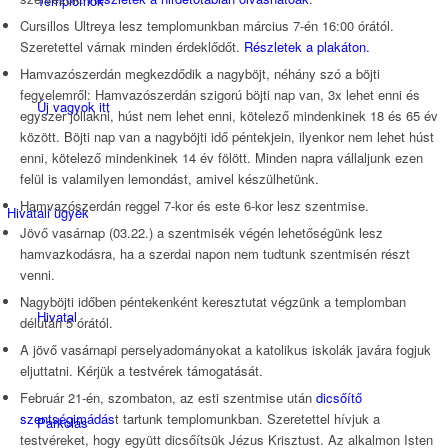
Templomok
Cursillos Ultreya lesz templomunkban március 7-én 16:00 órától.
Szeretettel várnak minden érdeklődőt.
Részletek a plakáton.
Hamvazószerdán megkezdődik a nagyböjt, néhány szó a böjti
fegyelemről: Hamvazószerdán szigorú böjti nap van, 3x lehet enni és
Új vagyok itt
egyszer jóllakni, húst nem lehet enni, kötelező mindenkinek 18 és 65 év
között. Böjti nap van a nagyböjti idő péntekjein, ilyenkor nem lehet húst
enni, kötelező mindenkinek 14 év fölött. Minden napra vállaljunk ezen
felül is valamilyen lemondást, amivel készülhetünk.
Hamvazószerdán reggel 7-kor és este 6-kor lesz szentmise.
Hivatali ügyek
Jövő vasárnap (03.22.) a szentmisék végén lehetőségünk lesz
hamvazkodásra, ha a szerdai napon nem tudtunk szentmisén részt
venni.
Nagyböjti időben péntekenként keresztutat végzünk a templomban
Hivatal
délután 5 órától.
A jövő vasárnapi perselyadományokat a katolikus iskolák javára fogjuk
eljuttatni. Kérjük a testvérek támogatását.
Február 21-én, szombaton, az esti szentmise után
dicsőítő
szentségimádás
t tartunk templomunkban. Szeretettel hívjuk a
Parkolás
testvéreket, hogy együtt dicsőítsük Jézus Krisztust. Az alkalmon Isten