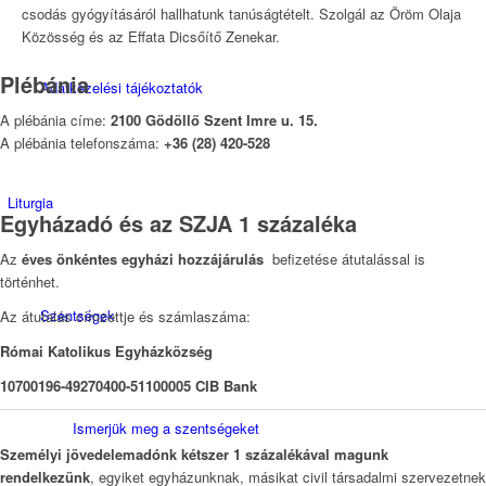
csodás gyógyításáról hallhatunk tanúságtételt. Szolgál az Öröm Olaja
Közösség és az Effata Dicsőítő Zenekar.
Plébánia
Adatkezelési tájékoztatók
A plébánia címe:
2100 Gödöllő Szent Imre u. 15.
A plébánia telefonszáma:
+36 (28) 420-528
Liturgia
Egyházadó és az SZJA 1 százaléka
Az
éves önkéntes egyházi hozzájárulás
befizetése átutalással is
történhet.
Szentségek
Az átutalás címzettje és számlaszáma:
Római Katolikus Egyházközség
10700196-49270400-51100005 CIB Bank
Ismerjük meg a szentségeket
Személyi jövedelemadónk kétszer 1 százalékával magunk
rendelkezünk
, egyiket egyházunknak, másikat civil társadalmi szervezetnek