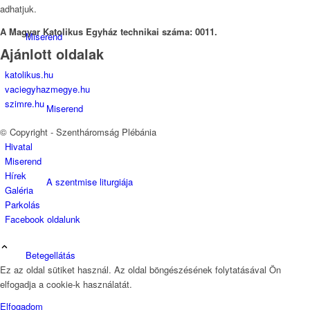
adhatjuk.
A Magyar Katolikus Egyház technikai száma: 0011.
Miserend
Ajánlott oldalak
katolikus.hu
vaciegyhazmegye.hu
szimre.hu
Miserend
© Copyright - Szentháromság Plébánia
Hivatal
Miserend
Hírek
A szentmise liturgiája
Galéria
Parkolás
Facebook oldalunk
Betegellátás
Ez az oldal sütiket használ. Az oldal böngészésének folytatásával Ön
elfogadja a cookie-k használatát.
Elfogadom