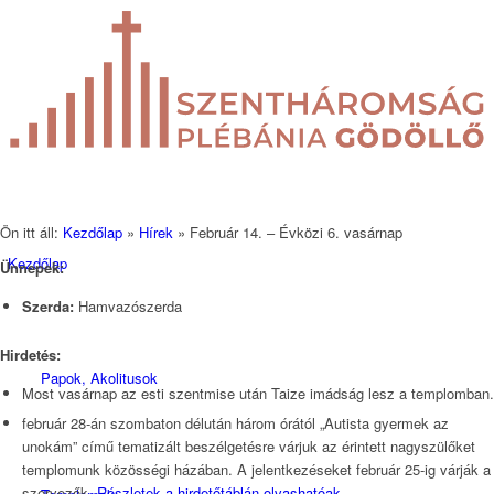
Ön itt áll:
Kezdőlap
»
Hírek
»
Február 14. – Évközi 6. vasárnap
Kezdőlap
Ünnepek:
Szerda:
Hamvazószerda
Hirdetés:
Papok, Akolitusok
Most vasárnap az esti szentmise után Taize imádság lesz a templomban.
február 28-án szombaton délután három órától „Autista gyermek az
unokám” című tematizált beszélgetésre várjuk az érintett nagyszülőket
templomunk közösségi házában. A jelentkezéseket február 25-ig várják a
szervezők.
Részletek a hirdetőtáblán olvashatóak
.