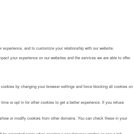
r experience, and to customize your relationship with our website.
pact your experience on our websites and the services we are able to offer.
e cookies by changing your browser settings and force blocking all cookies on
time or opt in for other cookies to get a better experience. If you refuse
o show or modify cookies from other domains. You can check these in your
will be prompted again when opening a new browser window or new a tab.