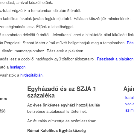
lemondást, amivel készülhetünk.
sztutat végzünk a templomban délután 5 órától.
 katolikus iskolák javára fogjuk eljuttatni. Hálásan köszönjük mindenkinek.
entségimádás lesz. Éljünk a lehetőséggel.
 szombaton délelőtt 9 órától. Jelentkezni lehet a hitoktatók által kiküldött lin
án Pergolesi: Stabat Mater című művét hallgathatjuk meg a templomban.
Rész
az életért imamozgalomhoz. Részletek a plakáton.
ás lesz a gödöllői hadifogoly gyűjtőtábor áldozatairól.
Részletek a plakáton
ható a
honlapon.
lvashatók a
hirdetőtáblán
.
Egyházadó és az SZJA 1
Ajá
százaléka
kato
Imre
vaci
Az
éves önkéntes egyházi hozzájárulás
szim
528
befizetése átutalással is történhet.
Az átutalás címzettje és számlaszáma:
Római Katolikus Egyházközség