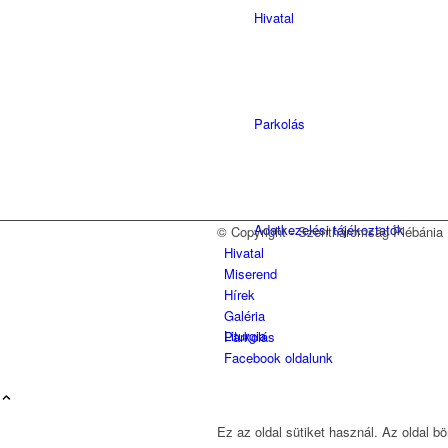
Hivatal
Parkolás
Adatkezelési tájékoztatók
© Copyright - Szentháromság Plébánia
Hivatal
Miserend
Hírek
Galéria
Liturgia
Parkolás
Facebook oldalunk
Ez az oldal sütiket használ. Az oldal b
Szentségek