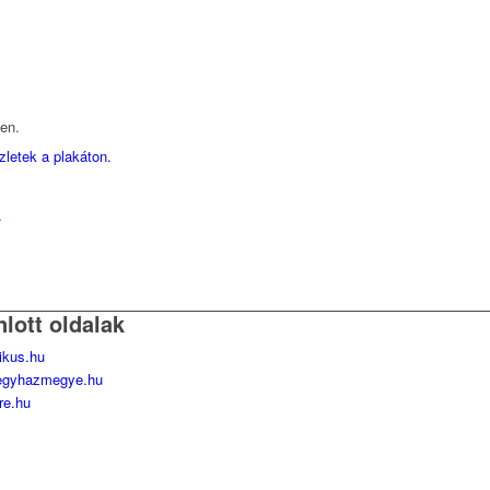
ken.
letek a plakáton.
.
nlott oldalak
likus.hu
egyhazmegye.hu
re.hu