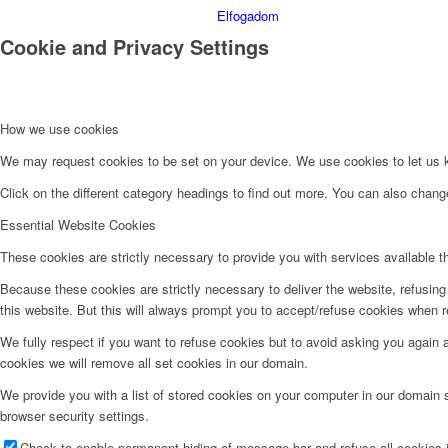
Elfogadom
Cookie and Privacy Settings
Ismerjük meg a szentségek
How we use cookies
We may request cookies to be set on your device. We use cookies to let us kn
Click on the different category headings to find out more. You can also chan
Miserend
Essential Website Cookies
These cookies are strictly necessary to provide you with services available t
Because these cookies are strictly necessary to deliver the website, refusin
Miserend
this website. But this will always prompt you to accept/refuse cookies when re
We fully respect if you want to refuse cookies but to avoid asking you again an
cookies we will remove all set cookies in our domain.
We provide you with a list of stored cookies on your computer in our domain
A szentmise liturgiája
browser security settings.
Check to enable permanent hiding of message bar and refuse all cookies i