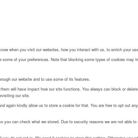
et
ow when you visit our websites, how you interact with us, to enrich your use
ge some of your preferences. Note that blocking some types of cookies may im
hrough our website and to use some of its features.
g them will have impact how our site functions. You always can block or delet
visiting our site.
d again kindly allow us to store a cookie for that. You are free to opt out any 
 so you can check what we stored. Due to security reasons we are not able t
f you do not opt in. We need 2 cookies to store this setting. Otherwise you 