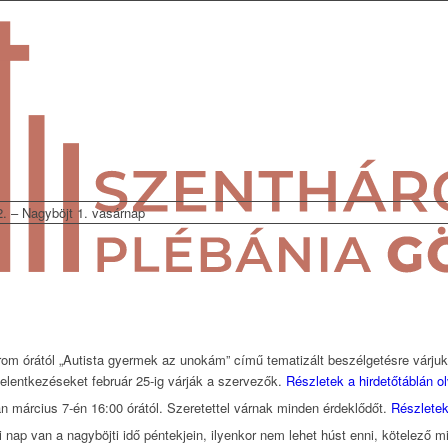
2. – Nagyböjt 1. vasárnap
om órától „Autista gyermek az unokám” című tematizált beszélgetésre várjuk 
lentkezéseket február 25-ig várják a szervezők.
Részletek a hirdetőtáblán o
n március 7-én 16:00 órától. Szeretettel várnak minden érdeklődőt.
Részletek
i nap van a nagyböjti idő péntekjein, ilyenkor nem lehet húst enni, kötelező 