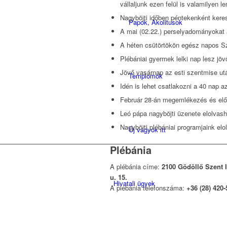
vállaljunk ezen felül is valamilyen 
Nagyböjti időben péntekenként kere
Papok, Akolitusok
A mai (02.22.) perselyadományokat a
A héten csütörtökön egész napos Sz
Plébániai gyermek lelki nap lesz jövő
Jövő vasárnap az esti szentmise ut
Templomok
Idén is lehet csatlakozni a 40 nap 
Február 28-án megemlékezés és előad
Leó pápa nagyböjti üzenete elolvas
Nagyböjti plébániai programjaink elo
Új vagyok itt
Plébánia
A plébánia címe:
2100 Gödöllő Szent 
u. 15.
Hivatali ügyek
A plébánia telefonszáma:
+36 (28) 420-