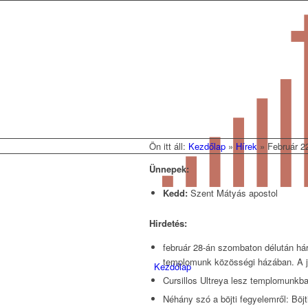
Ön itt áll:
Kezdőlap
»
Hírek
»
Február 2
Ünnepek:
Kedd:
Szent Mátyás apostol
Hirdetés:
február 28-án szombaton délután hár
templomunk közösségi házában. A je
Kezdőlap
Cursillos Ultreya lesz templomunkba
Néhány szó a böjti fegyelemről: Böjt