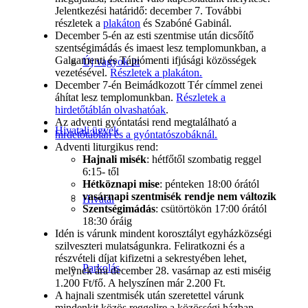
Jelentkezési határidő: december 7. További
részletek a
plakáton
és Szabóné Gabinál.
December 5-én az esti szentmise után dicsőítő
szentségimádás és imaest lesz templomunkban, a
Galgamenti és Tápiómenti ifjúsági közösségek
Új vagyok itt
vezetésével.
Részletek a plakáton.
December 7-én Beimádkozott Tér címmel zenei
áhítat lesz templomunkban.
Részletek a
hirdetőtáblán olvashatóak
.
Az adventi gyóntatási rend megtalálható a
Hivatali ügyek
hirdetőtáblán és a gyóntatószobáknál.
Adventi liturgikus rend:
Hajnali misék
: hétfőtől szombatig reggel
6:15- től
Hétköznapi mise
: pénteken 18:00 órától
vasárnapi szentmisék rendje nem változik
Hivatal
Szentségimádás
: csütörtökön 17:00 órától
18:30 óráig
Idén is várunk mindent korosztályt egyházközségi
szilveszteri mulatságunkra. Feliratkozni és a
részvételi díjat kifizetni a sekrestyében lehet,
Parkolás
melynek ára december 28. vasárnap az esti miséig
1.200 Ft/fő. A helyszínen már 2.200 Ft.
A hajnali szentmisék után szeretettel várunk
mindenkit közös reggelire a közösségi házban.