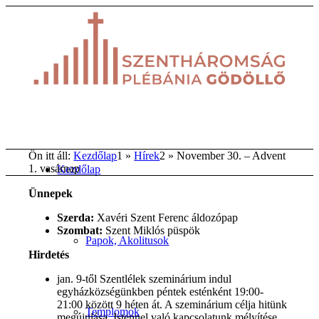
Ön itt áll:
Kezdőlap
1
»
Hírek
2
»
November 30. – Advent
1. vasárnap
Kezdőlap
Ünnepek
Szerda:
Xavéri Szent Ferenc áldozópap
Szombat:
Szent Miklós püspök
Papok, Akolitusok
Hirdetés
jan. 9-től Szentlélek szeminárium indul
egyházközségünkben péntek esténként 19:00-
21:00 között 9 héten át. A szeminárium célja hitünk
Templomok
megújulása, Istennel való kapcsolatunk mélyítése.