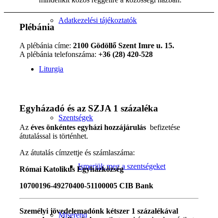
Adatkezelési tájékoztatók
Plébánia
A plébánia címe:
2100 Gödöllő Szent Imre u. 15.
A plébánia telefonszáma:
+36 (28) 420-528
Liturgia
Egyházadó és az SZJA 1 százaléka
Szentségek
Az
éves önkéntes egyházi hozzájárulás
befizetése
átutalással is történhet.
Az átutalás címzettje és számlaszáma:
Ismerjük meg a szentségeket
Római Katolikus Egyházközség
10700196-49270400-51100005 CIB Bank
Személyi jövedelemadónk kétszer 1 százalékával
Miserend