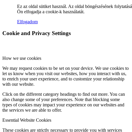
Ez az oldal sütiket használ. Az oldal böngészésének folytatás
Ön elfogadja a cookie-k használatát.
Hírek
Elfogadom
Cookie and Privacy Settings
Hírek
How we use cookies
We may request cookies to be set on your device. We use cookies to
Hirdetések
let us know when you visit our websites, how you interact with us,
to enrich your user experience, and to customize your relationship
with our website.
Click on the different category headings to find out more. You can
also change some of your preferences. Note that blocking some
FÉNY ÉS FORRÁS egyházközségünk lapja
types of cookies may impact your experience on our websites and
the services we are able to offer.
Essential Website Cookies
These cookies are strictly necessary to provide you with services
Galéria