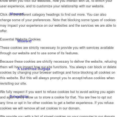
know when you visit our websites, how you interact with us, to enrich your
user experience, and to customize your relationship with our website.
Miserend
Click on the different category headings to find out more. You can also
change some of your preferences. Note that blocking some types of cookies
may impact your experience on our websites and the services we are able to
offer.
Essential Website Cookies
Miserend
These cookies are strictly necessary to provide you with services available
through our website and to use some of its features.
Because these cookies are strictly necessary to deliver the website, refusing
them will have impact how our site functions. You always can block or delete
A szentmise liturgiája
cookies by changing your browser settings and force blocking all cookies on
this website. But this will always prompt you to accept/refuse cookies when
revisiting our site.
We fully respect if you want to refuse cookies but to avoid asking you again
Betegellátás
and again kindly allow us to store a cookie for that. You are free to opt out
any time or opt in for other cookies to get a better experience. If you refuse
cookies we will remove all set cookies in our domain.
We provide you with a list of stored cookies on your computer in our domain