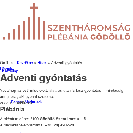
Ön itt áll:
Kezdőlap
»
Hírek
»
Adventi gyóntatás
Híreink
Kezdőlap
Adventi gyóntatás
Vasárnap az esti mise előtt, alatt és után is lesz gyóntatás – mindaddig,
amíg lesz, aki gyónni szeretne.
Papok, Akolitusok
2023-12-10
/
Híreink
Plébánia
A plébánia címe:
2100 Gödöllő Szent Imre u. 15.
A plébánia telefonszáma:
+36 (28) 420-528