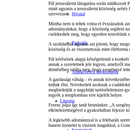
Pál jeruzsálemi látogatása során találkozott 
miatt ugyanis a jeruzsálemi közösség nehéz 
szervezzen.
Hivatal
Mintha nem is teltek volna el évszázadok az
adományainkat, hogy a közösség segíteni tud
cselekedtek meg, hogy egyetlen testvérünk 
Parkolás
A szolidaritás ugyanis azt jelenti, hogy meg
közösség és az összetartozás mint életforma 
Pál kérésének alapja kétségtelenül a konkrét
annak a szeretetnek jele legyen, amelyről ma
döntésében találja meg, hogy szegénnyé tett
Adatkezelési tájékoztatók
A gazdasági válság – és annak következtében 
tudtak élni. Növekedett azoknak a családokn
meghirdetjük a nagyböjti tartósélelmiszer-gy
tegyék a templomban erre kijelölt helyre.
Liturgia
Ferenc pápa így tanít bennünket: „A szegény
elkötelezettségével a gyakorlatban fejezze ki 
A legkisebb adománnyal is a felebaráti szer
hanem üzenetet is visznek magukkal, a Gondv
Szentségek