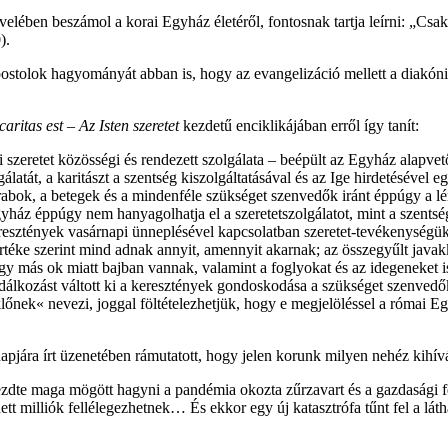
evelében beszámol a korai Egyház életéről, fontosnak tartja leírni: „C
).
tolok hagyományát abban is, hogy az evangelizáció mellett a diakóniát,
aritas est – Az Isten szeretet
kezdetű enciklikájában erről így tanít:
 szeretet közösségi és rendezett szolgálata – beépült az Egyház alapvet
latát, a karitászt a szentség kiszolgáltatásával és az Ige hirdetésével e
 rabok, a betegek és a mindenféle szükséget szenvedők iránt éppúgy a lé
yház éppúgy nem hanyagolhatja el a szeretetszolgálatot, mint a szentsé
eresztények vasárnapi ünneplésével kapcsolatban szeretet-tevékenységük
éke szerint mind adnak annyit, amennyit akarnak; az összegyűlt javakk
y más ok miatt bajban vannak, valamint a foglyokat és az idegeneket is
lkozást váltott ki a keresztények gondoskodása a szükséget szenvedők
őnek« nevezi, joggal föltételezhetjük, hogy e megjelöléssel a római Eg
pjára írt üzenetében rámutatott, hogy jelen korunk milyen nehéz kihívás 
zdte maga mögött hagyni a pandémia okozta zűrzavart és a gazdasági fel
 milliók fellélegezhetnek… És ekkor egy új katasztrófa tűnt fel a láth