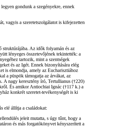
sak legyen gondunk a szegényekre, ennek
 vagyis a szeretetszolgálatot is kifejezetten
ő struktúrájába. Az idők folyamán és az
gyütt lényeges összetevőjének tekintették: a
nyegéhez tartozik, mint a szentségek
geket és az Igét. Ennek bizonyítására elég
et is elmondja, amely az Eucharisztiához
al a püspök támogatja az árvákat, az
. A nagy keresztény író, Tertullianus (†220)
ről. És amikor Antiochiai Ignác (†117 k.) a
yház konkrét szeretet-tevékenységét is ki
elé állítja a családokat:
lendülés jeleit mutatta, s úgy tűnt, hogy a
atáron és más forgatókönyvet kényszerített a