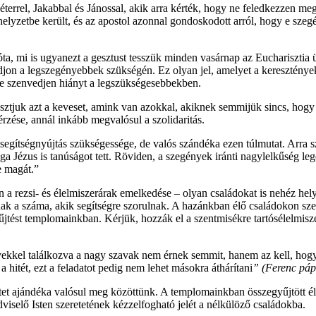
Péterrel, Jakabbal és Jánossal, akik arra kérték, hogy ne feledkezzen m
helyzetbe került, és az apostol azonnal gondoskodott arról, hogy e sze
óta, mi is ugyanezt a gesztust tesszük minden vasárnap az Eucharisztia
jon a legszegényebbek szükségén. Ez olyan jel, amelyet a keresztények
se szenvedjen hiányt a legszükségesebbekben.
osztjuk azt a keveset, amink van azokkal, akiknek semmijük sincs, hogy
érzése, annál inkább megvalósul a szolidaritás.
 segítségnyújtás szükségessége, de valós szándéka ezen túlmutat. Arra sz
ga Jézus is tanúságot tett. Röviden, a szegények iránti nagylelkűség le
e magát.”
a rezsi- és élelmiszerárak emelkedése – olyan családokat is nehéz helyz
ak a száma, akik segítségre szorulnak. A hazánkban élő családokon szer
űjtést templomainkban. Kérjük, hozzák el a szentmisékre tartósélelmisze
ekkel találkozva a nagy szavak nem érnek semmit, hanem az kell, hogy 
a hitét, ezt a feladatot pedig nem lehet másokra áthárítani
” (
Ferenc páp
etet ajándéka valósul meg közöttünk. A templomainkban összegyűjtött él
iselő Isten szeretetének kézzelfogható jelét a nélkülöző családokba.