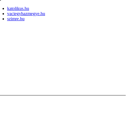
katolikus.hu
vaciegyhazmegye.hu
szimre.hu