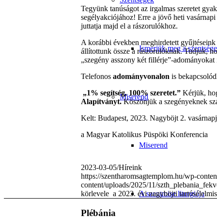
Tegyünk tanúságot az irgalmas szeretet gyako
segélyakciójához! Erre a jövő heti vasárnapi
juttatja majd el a rászorulókhoz.
A korábbi években meghirdetett gyűjtéseink
Ismerjük meg a szentsége
állítottunk össze a rászorulóknak. Tudjuk, 
„szegény asszony két fillérje”-adományokat 
Telefonos
adományvonalon
is bekapcsolód
„1% segítség, 100% szeretet.”
Kérjük, hog
Miserend
Alapítványt.
Köszönjük a szegényeknek szá
Kelt: Budapest, 2023. Nagyböjt 2. vasárnap
a Magyar Katolikus Püspöki Konferencia
Miserend
2023-03-05
/
Híreink
https://szentharomsagtemplom.hu/wp-conten
content/uploads/2025/11/szth_plebania_fek
körlevele a 2023. évi nagyböjti tartósélelmis
A szentmise liturgiája
Plébánia