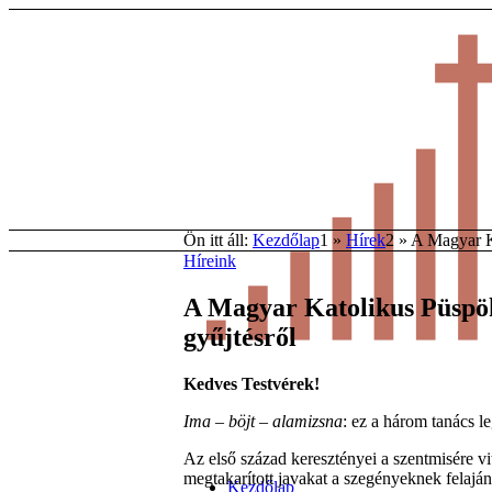
Ön itt áll:
Kezdőlap
1
»
Hírek
2
»
A Magyar Ka
Híreink
A Magyar Katolikus Püspöki
gyűjtésről
Kedves Testvérek!
Ima – böjt – alamizsna
: ez a három tanács l
Az első század keresztényei a szentmisére v
megtakarított javakat a szegényeknek felaján
Kezdőlap