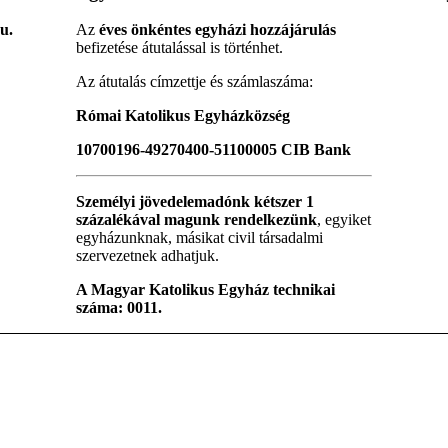
u.
Az
éves önkéntes egyházi hozzájárulás
befizetése átutalással is történhet.
Az átutalás címzettje és számlaszáma:
Római Katolikus Egyházközség
10700196-49270400-51100005 CIB Bank
Személyi jövedelemadónk kétszer 1
százalékával magunk rendelkezünk
, egyiket
egyházunknak, másikat civil társadalmi
szervezetnek adhatjuk.
A Magyar Katolikus Egyház technikai
száma: 0011.