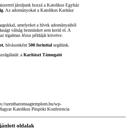
miszerrel járuljunk hozzá a Katolikus Egyház
ig
. Az adományokat a Katolikus Karitász
omagokkal, amelyeket a hívek adományaiból
dasági válság bennünket sem kerül el. A
az irgalmas Jézus példáját követve.
ot
, hívásonként
500 forinttal
segítünk.
szolgálatát: a
Karitászt Támogató
ps://szentharomsagtemplom.hu/wp-
agyar Katolikus Püspöki Konferencia
jánlott oldalak