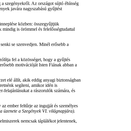
eg a szegényekről. Az országot sújtó éhínség
gények javára nagyszabású gyűjtést
 ünneplése közben: összegyűjtjük
 mindig is örömmel és felelősségtudattal
 senki se szenvedjen. Minél erősebb a
ólítja fel a közösséget, hogy a gyűjtés
gerősebb motivációját Isten Fiának abban a
et elé állít, akik eddig anyagi biztonságban
etnénk segíteni, amikor idén is
r-felajánlásukat a rászorulók számára, és
az ember feltűrje az ingujját és személyes
a üzenete a Szegények VI. világnapjára).
elmiszerek nemcsak táplálékot jelentenek,