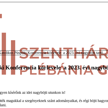
tolikus Püspöki Konferencia körlevele a 2023. évi nagyböjti tartó...
 Konferencia körlevele a 2023. évi nagyböj
egyen kísérőnk az idei nagyböjti utunkon is!
itték magukkal a szegényeknek szánt adományaikat, és régi böjti hagy
lani.