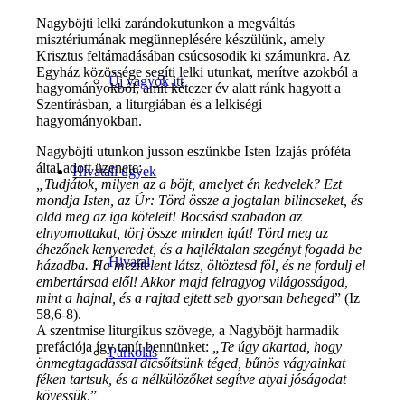
Nagyböjti lelki zarándokutunkon a megváltás
misztériumának megünneplésére készülünk, amely
Krisztus feltámadásában csúcsosodik ki számunkra. Az
Egyház közössége segíti lelki utunkat, merítve azokból a
Új vagyok itt
hagyományokból, amit kétezer év alatt ránk hagyott a
Szentírásban, a liturgiában és a lelkiségi
hagyományokban.
Nagyböjti utunkon jusson eszünkbe Isten Izajás próféta
által adott üzenete:
Hivatali ügyek
„Tudjátok, milyen az a böjt, amelyet én kedvelek? Ezt
mondja Isten, az Úr: Törd össze a jogtalan bilincseket, és
oldd meg az iga köteleit! Bocsásd szabadon az
elnyomottakat, törj össze minden igát! Törd meg az
éhezőnek kenyeredet, és a hajléktalan szegényt fogadd be
Hivatal
házadba. Ha mezítelent látsz, öltöztesd föl, és ne fordulj el
embertársad elől! Akkor majd felragyog világosságod,
mint a hajnal, és a rajtad ejtett seb gyorsan beheged
” (Iz
58,6-8).
A szentmise liturgikus szövege, a Nagyböjt harmadik
prefációja így tanít bennünket:
„Te úgy akartad, hogy
Parkolás
önmegtagadással dicsőítsünk téged, bűnös vágyainkat
féken tartsuk, és a nélkülözőket segítve atyai jóságodat
kövessük
.”