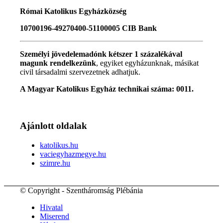
Római Katolikus Egyházközség
10700196-49270400-51100005 CIB Bank
Személyi jövedelemadónk kétszer 1 százalékával
magunk rendelkezünk
, egyiket egyházunknak, másikat
civil társadalmi szervezetnek adhatjuk.
A Magyar Katolikus Egyház technikai száma: 0011.
Ajánlott oldalak
katolikus.hu
vaciegyhazmegye.hu
szimre.hu
© Copyright - Szentháromság Plébánia
Hivatal
Miserend