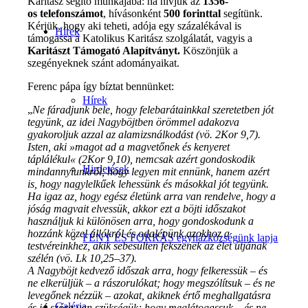
Karitász segítő munkájába: ha hívjuk az
1356-
os
telefonszámot
, hívásonként
500 forinttal
segítünk.
Kérjük, hogy aki teheti, adója egy százalékával is
Hírek
támogassa a Katolikus Karitász szolgálatát, vagyis a
Karitászt Támogató Alapítványt.
Köszönjük a
szegényeknek szánt adományaikat.
Ferenc pápa így bíztat bennünket:
Hírek
„
Ne fáradjunk bele, hogy felebarátainkkal szeretetben jót
tegyünk, az idei Nagyböjtben örömmel adakozva
gyakoroljuk azzal az alamizsnálkodást (vö. 2Kor 9,7).
Isten, aki »magot ad a magvetőnek és kenyeret
táplálékul« (2Kor 9,10), nemcsak azért gondoskodik
Hirdetések
mindannyiunkról, hogy legyen mit ennünk, hanem azért
is, hogy nagylelkűek lehessünk és másokkal jót tegyünk.
Ha igaz az, hogy egész életünk arra van rendelve, hogy a
jóság magvait elvessük, akkor ezt a böjti időszakot
használjuk ki különösen arra, hogy gondoskodunk a
hozzánk közel állókról és odalépünk azokhoz a
FÉNY ÉS FORRÁS egyházközségünk lapja
testvéreinkhez, akik sebesülten fekszenek az élet útjának
szélén (vö. Lk 10,25–37).
A Nagyböjt kedvező időszak arra, hogy felkeressük – és
ne elkerüljük – a rászorulókat; hogy megszólítsuk – és ne
levegőnek nézzük – azokat, akiknek értő meghallgatásra
Galéria
és jó szóra van szükségük; hogy meglátogassuk – és ne