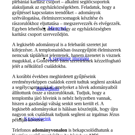
plébániai karitász csoport – alkalmi segítőcsoportok
alakuljanak az egyházközségekben. Feladatuk, hogy a
gyűjtéssel kapcsolatos teendőket – adományok
szétválogatása, élelmiszercsomagok készítése és
rászorulókhoz eljuttatása – megszervezzék és elvégezzék.
Miserend
Egyben lehetőség arra is, hogy az egyházközségben
karitász csoport szerveződjön.
A legkisebb adománnyal is a felebaráti szeretet jut
kifejezésre. A templomainkban összegyűjtött élelmiszerek
nemcsak táplálékot jelentenek, hanem üzenetet is visznek
A szentmise liturgiája
magukkal, a Gondviselő Isten szeretetének kézzelfogható
jelét a nélkülöző családokba.
A korábbi években meghirdetett gyűjtéseink
eredményeképpen családok ezreit tudtuk segíteni azokkal
a segélycsomagokkal, amelyeket a hívek adományaiból
Betegellátás
állítottunk össze a rászorulóknak. Tudjuk, hogy a
templomba járó híveink is nehéz helyzetben vannak,
hiszen a gazdasági válság senkit sem került el. A
legkisebb adományokat is hálásan köszönjük, hogy újra
nagyon sok családnak tudjunk segíteni az irgalmas Jézus
Közösségeink
példáját követve.
Telefonos
adományvonalon
is bekapcsolódhatunk a