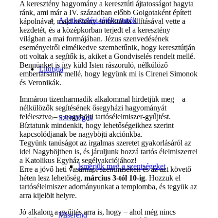
A keresztény hagyomány a keresztúti ájtatosságot hagyta
ránk, ami már a IV. században előbb Golgotaként épített
Adatkezelési tájékoztatók
kápolnával, majd néhány emléktábla állításával vette a
kezdetét, és a középkorban terjedt el a keresztény
világban a mai formájában. Jézus szenvedésének
eseményeiről elmélkedve szembetűnik, hogy keresztútján
ott voltak a segítők is, akiket a Gondviselés rendelt mellé.
Bennünket is így küld Isten rászoruló, nélkülöző
Liturgia
embertársaink mellé, hogy legyünk mi is Cirenei Simonok
és Veronikák.
Immáron tizenharmadik alkalommal hirdetjük meg – a
nélkülözők segítésének ősegyházi hagyományát
felélesztve – a nagyböjti tartósélelmiszer-gyűjtést.
Szentségek
Bíztatunk mindenkit, hogy lehetőségeikhez szerint
kapcsolódjanak be nagyböjti akciónkba.
Tegyünk tanúságot az irgalmas szeretet gyakorlásáról az
idei Nagyböjtben is, és járuljunk hozzá tartós élelmiszerrel
a Katolikus Egyház segélyakciójához!
Ismerjük meg a szentségeket
Erre a jövő heti vasárnapi szentmiséken és az azt követő
héten lesz lehetőség,
március 3-tól 10-ig
. Hozzuk el
tartósélelmiszer adományunkat a templomba, és tegyük az
arra kijelölt helyre.
Jó alkalom a gyűjtés arra is, hogy – ahol még nincs
Miserend