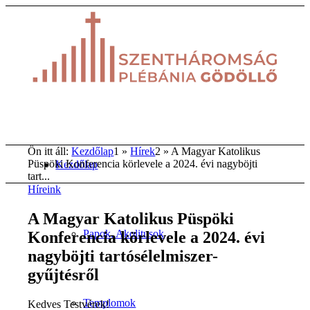
Ön itt áll:
Kezdőlap
1
»
Hírek
2
»
A Magyar Katolikus
Püspöki Konferencia körlevele a 2024. évi nagyböjti
Kezdőlap
tart...
Híreink
A Magyar Katolikus Püspöki
Papok, Akolitusok
Konferencia körlevele a 2024. évi
nagyböjti tartósélelmiszer-
gyűjtésről
Templomok
Kedves Testvérek!