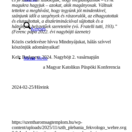
magukra hagyjuk – azokat, akik magányosak. Váltsuk
tettekre a meghívást, hogy tegyünk jót mindenkivel,
szánjunk időt a szegények és rászorulók, az elhagyatottak
és elutasítottak, a diszkriminációval sújtottak és a
hátrányos helyzetűek szeretetére (vö. Fratelli tutti, 193).”
Keresés
(Ferenc pápa 2022. évi nagyböjti üzenete)
Közös cselekvésre hívva Mindnyájukat, hálás szívvel
köszönjük adományaikat!
Kelt: Budapest, 2024. Nagyböjt 2. vasárnapján
Menu
Menu
a Magyar Katolikus Püspöki Konferencia
2024-02-25
/
Híreink
https://szentharomsagtemplom.hu/wp-
content/uploads/2025/11/szth_plebania_fekvologo_webre.svg