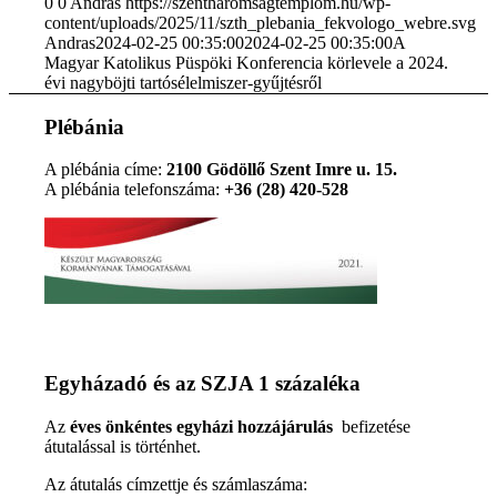
0
0
Andras
https://szentharomsagtemplom.hu/wp-
content/uploads/2025/11/szth_plebania_fekvologo_webre.svg
Andras
2024-02-25 00:35:00
2024-02-25 00:35:00
A
Magyar Katolikus Püspöki Konferencia körlevele a 2024.
évi nagyböjti tartósélelmiszer-gyűjtésről
Plébánia
A plébánia címe:
2100 Gödöllő Szent Imre u. 15.
A plébánia telefonszáma:
+36 (28) 420-528
Egyházadó és az SZJA 1 százaléka
Az
éves önkéntes egyházi hozzájárulás
befizetése
átutalással is történhet.
Az átutalás címzettje és számlaszáma: