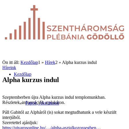
Ön itt áll:
Kezdőlap
1
»
Hírek
2
»
Alpha kurzus indul
Híreink
Kezdőlap
Alpha kurzus indul
Szeptemberben újra Alpha kurzus indul templomunkban.
Részletek, információk a plakáton.
Papok, Akolitusok
Páll Gabitól az Alpháról (is) sokat megtudhatunk a vele készült
interjúból.
Szeretettel ajánljuk:
https://ujvarosonline.hu/…/alpha-asztalkozossegben…