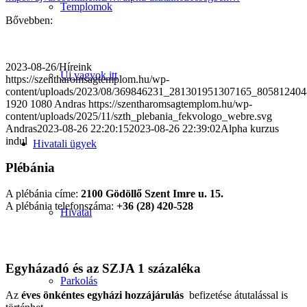
Templomok
Bővebben:
2023-08-26
/
Híreink
Új vagyok itt
https://szentharomsagtemplom.hu/wp-
content/uploads/2023/08/369846231_281301951307165_805812404
1920
1080
Andras
https://szentharomsagtemplom.hu/wp-
content/uploads/2025/11/szth_plebania_fekvologo_webre.svg
Andras
2023-08-26 22:20:15
2023-08-26 22:39:02
Alpha kurzus
indul
Hivatali ügyek
Plébánia
A plébánia címe:
2100 Gödöllő Szent Imre u. 15.
A plébánia telefonszáma:
+36 (28) 420-528
Hivatal
Egyházadó és az SZJA 1 százaléka
Parkolás
Az
éves önkéntes egyházi hozzájárulás
befizetése átutalással is