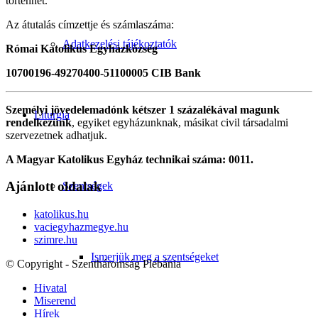
történhet.
Az átutalás címzettje és számlaszáma:
Adatkezelési tájékoztatók
Római Katolikus Egyházközség
10700196-49270400-51100005 CIB Bank
Személyi jövedelemadónk kétszer 1 százalékával magunk
Liturgia
rendelkezünk
, egyiket egyházunknak, másikat civil társadalmi
szervezetnek adhatjuk.
A Magyar Katolikus Egyház technikai száma: 0011.
Ajánlott oldalak
Szentségek
katolikus.hu
vaciegyhazmegye.hu
szimre.hu
Ismerjük meg a szentségeket
© Copyright - Szentháromság Plébánia
Hivatal
Miserend
Hírek