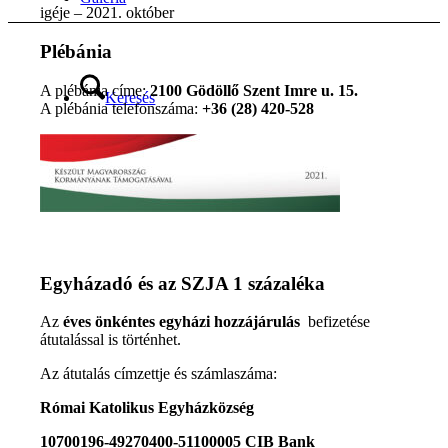
igéje – 2021. október
Plébánia
A plébánia címe:
2100 Gödöllő Szent Imre u. 15.
Keresés
A plébánia telefonszáma:
+36 (28) 420-528
Menu
Menu
Egyházadó és az SZJA 1 százaléka
Az
éves önkéntes egyházi hozzájárulás
befizetése
átutalással is történhet.
Az átutalás címzettje és számlaszáma:
Római Katolikus Egyházközség
10700196-49270400-51100005 CIB Bank