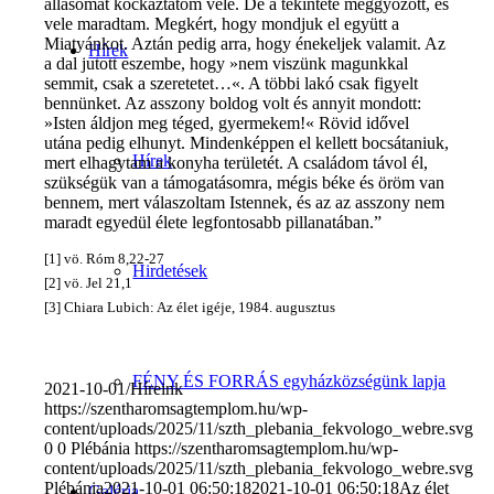
állásomat kockáztatom vele. De a tekintete meggyőzött, és
vele maradtam. Megkért, hogy mondjuk el együtt a
Miatyánkot. Aztán pedig arra, hogy énekeljek valamit. Az
Hírek
a dal jutott eszembe, hogy »nem viszünk magunkkal
semmit, csak a szeretetet…«. A többi lakó csak figyelt
bennünket. Az asszony boldog volt és annyit mondott:
»Isten áldjon meg téged, gyermekem!« Rövid idővel
utána pedig elhunyt. Mindenképpen el kellett bocsátaniuk,
Hírek
mert elhagytam a konyha területét. A családom távol él,
szükségük van a támogatásomra, mégis béke és öröm van
bennem, mert válaszoltam Istennek, és az az asszony nem
maradt egyedül élete legfontosabb pillanatában.”
[1] vö. Róm 8,22-27
Hirdetések
[2] vö. Jel 21,1
[3] Chiara Lubich: Az élet igéje, 1984. augusztus
FÉNY ÉS FORRÁS egyházközségünk lapja
2021-10-01
/
Híreink
https://szentharomsagtemplom.hu/wp-
content/uploads/2025/11/szth_plebania_fekvologo_webre.svg
0
0
Plébánia
https://szentharomsagtemplom.hu/wp-
content/uploads/2025/11/szth_plebania_fekvologo_webre.svg
Plébánia
2021-10-01 06:50:18
2021-10-01 06:50:18
Az élet
Galéria