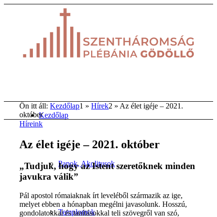
Ön itt áll:
Kezdőlap
1
»
Hírek
2
»
Az élet igéje – 2021.
október
Kezdőlap
Híreink
Az élet igéje – 2021. október
Papok, Akolitusok
„Tudjuk, hogy az Istent szeretőknek minden
javukra válik”
Pál apostol rómaiaknak írt leveléből származik az ige,
melyet ebben a hónapban megélni javasolunk. Hosszú,
Templomok
gondolatokkal és tanításokkal teli szövegről van szó,