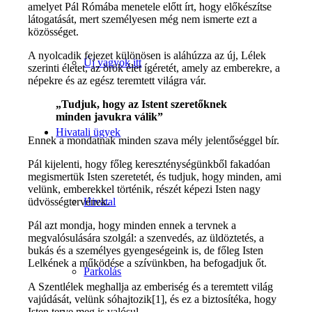
amelyet Pál Rómába menetele előtt írt, hogy előkészítse
látogatását, mert személyesen még nem ismerte ezt a
közösséget.
A nyolcadik fejezet különösen is aláhúzza az új, Lélek
Új vagyok itt
szerinti életet, az örök élet ígéretét, amely az emberekre, a
népekre és az egész teremtett világra vár.
„Tudjuk, hogy az Istent szeretőknek
minden javukra válik”
Hivatali ügyek
Ennek a mondatnak minden szava mély jelentőséggel bír.
Pál kijelenti, hogy főleg kereszténységünkből fakadóan
megismertük Isten szeretetét, és tudjuk, hogy minden, ami
velünk, emberekkel történik, részét képezi Isten nagy
üdvösségtervének.
Hivatal
Pál azt mondja, hogy minden ennek a tervnek a
megvalósulására szolgál: a szenvedés, az üldöztetés, a
bukás és a személyes gyengeségeink is, de főleg Isten
Lelkének a működése a szívünkben, ha befogadjuk őt.
Parkolás
A Szentlélek meghallja az emberiség és a teremtett világ
vajúdását, velünk sóhajtozik[1], és ez a biztosítéka, hogy
Isten terve meg is valósul.