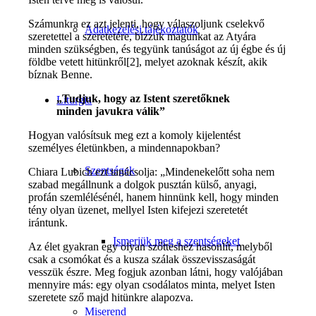
Számunkra ez azt jelenti, hogy válaszoljunk cselekvő
Adatkezelési tájékoztatók
szeretettel a szeretetére, bízzuk magunkat az Atyára
minden szükségben, és tegyünk tanúságot az új égbe és új
földbe vetett hitünkről[2], melyet azoknak készít, akik
bíznak Benne.
„Tudjuk, hogy az Istent szeretőknek
Liturgia
minden javukra válik”
Hogyan valósítsuk meg ezt a komoly kijelentést
személyes életünkben, a mindennapokban?
Szentségek
Chiara Lubich ezt tanácsolja: „Mindenekelőtt soha nem
szabad megállnunk a dolgok pusztán külső, anyagi,
profán szemlélésénél, hanem hinnünk kell, hogy minden
tény olyan üzenet, mellyel Isten kifejezi szeretetét
irántunk.
Ismerjük meg a szentségeket
Az élet gyakran egy olyan szőtteshez hasonlít, melyből
csak a csomókat és a kusza szálak összevisszaságát
vesszük észre. Meg fogjuk azonban látni, hogy valójában
mennyire más: egy olyan csodálatos minta, melyet Isten
szeretete sző majd hitünkre alapozva.
Miserend