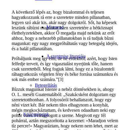
A következő lépés az, hogy bizalommal és teljesen
hagyatkozzunk rá erre a szeretetre minden pillanatban,
legyen szó akár kis, akár nagy dolgokról. Sőt, ha képesek
Miserend
leszünk rábízni magunkat Isten szeretetére a hétköznapi
élethelyzetekben, akkor Ő megadja majd nekünk az erőt
ahhoz, hogy a nehezebb pillanatokban is rá tudjuk bízni
magunkat: egy nagy megpróbáltatás vagy betegség idején,
és a halál pillanatában.
A szentmise liturgiája
Próbáljunk meg így élni, de ne érdekből, azért, hogy Isten
felfedje terveit, és így vigasztalást nyerjünk tőle, hanem
csak szeretetből. Meg fogjuk látni, hogy ez a bizalomteli
ráhagyatkozás végtelen fény és béke forrása számunkra és
sok más ember számára.”[3]
Betegellátás
Bízzuk magunkat Istenre a nehéz döntésekben is, ahogy
O. L. meséli Guatemalából: „Szakácsként dolgoztam egy
szeretetotthonban. A folyosóról behallatszott, hogy egy
néni vizet kér. Bár nekem tilos elhagynom a konyhát,
mégis megkockáztattam, és kedvesen odaadtam neki egy
Közösségeink
pohár vizet. Felragyogott a szeme. Megivott egy fél
pohárral, aztán megszorította a kezemet: »Maradjon velem
tíz percre!« Magyaráztam, hogy nekem nem lehet, mert az