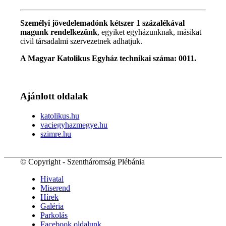
Személyi jövedelemadónk kétszer 1 százalékával
magunk rendelkezünk
, egyiket egyházunknak, másikat
civil társadalmi szervezetnek adhatjuk.
A Magyar Katolikus Egyház technikai száma: 0011.
Ajánlott oldalak
katolikus.hu
vaciegyhazmegye.hu
szimre.hu
© Copyright - Szentháromság Plébánia
Hivatal
Miserend
Hírek
Galéria
Parkolás
Facebook oldalunk