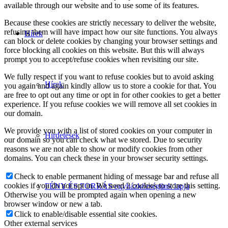
available through our website and to use some of its features.
Because these cookies are strictly necessary to deliver the website,
refusing them will have impact how our site functions. You always
Hírek
can block or delete cookies by changing your browser settings and
force blocking all cookies on this website. But this will always
prompt you to accept/refuse cookies when revisiting our site.
We fully respect if you want to refuse cookies but to avoid asking
Hírek
you again and again kindly allow us to store a cookie for that. You
are free to opt out any time or opt in for other cookies to get a better
experience. If you refuse cookies we will remove all set cookies in
our domain.
We provide you with a list of stored cookies on your computer in
Hirdetések
our domain so you can check what we stored. Due to security
reasons we are not able to show or modify cookies from other
domains. You can check these in your browser security settings.
Check to enable permanent hiding of message bar and refuse all
cookies if you do not opt in. We need 2 cookies to store this setting.
FÉNY ÉS FORRÁS egyházközségünk lapja
Otherwise you will be prompted again when opening a new
browser window or new a tab.
Click to enable/disable essential site cookies.
Other external services