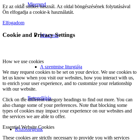
Miserend
Ez az oldal sütiket használ. Az oldal böngészésének folytatásával
Ön elfogadja a cookie-k használatát.
Elfogadom
Cookie and Privacy Settings
Miserend
How we use cookies
A szentmise liturgiája
We may request cookies to be set on your device. We use cookies to
let us know when you visit our websites, how you interact with us,
to enrich your user experience, and to customize your relationship
with our website.
Betegellátás
Click on the different category headings to find out more. You can
also change some of your preferences. Note that blocking some
types of cookies may impact your experience on our websites and
the services we are able to offer.
Essential Website Cookies
Közösségeink
These cookies are strictly necessary to provide you with services