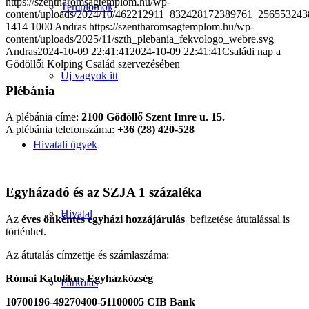
https://szentharomsagtemplom.hu/wp-
Templomok
content/uploads/2024/10/462212911_832428172389761_256553243
1414
1000
Andras
https://szentharomsagtemplom.hu/wp-
content/uploads/2025/11/szth_plebania_fekvologo_webre.svg
Andras
2024-10-09 22:41:41
2024-10-09 22:41:41
Családi nap a
Gödöllői Kolping Család szervezésében
Új vagyok itt
Plébánia
A plébánia címe:
2100 Gödöllő Szent Imre u. 15.
A plébánia telefonszáma:
+36 (28) 420-528
Hivatali ügyek
Egyházadó és az SZJA 1 százaléka
Hivatal
Az
éves önkéntes egyházi hozzájárulás
befizetése átutalással is
történhet.
Az átutalás címzettje és számlaszáma:
Római Katolikus Egyházközség
Parkolás
10700196-49270400-51100005 CIB Bank