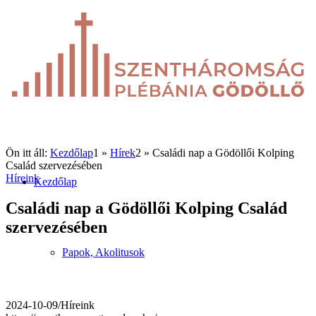
Ön itt áll:
Kezdőlap
1
»
Hírek
2
»
Családi nap a Gödöllői Kolping
Család szervezésében
Híreink
Kezdőlap
Családi nap a Gödöllői Kolping Család
szervezésében
Papok, Akolitusok
2024-10-09
/
Híreink