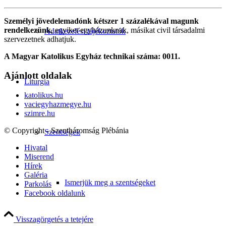
Személyi jövedelemadónk kétszer 1 százalékával magunk
rendelkezünk
, egyiket egyházunknak, másikat civil társadalmi
Adatkezelési tájékoztatók
szervezetnek adhatjuk.
A Magyar Katolikus Egyház technikai száma: 0011.
Ajánlott oldalak
Liturgia
katolikus.hu
vaciegyhazmegye.hu
szimre.hu
© Copyright - Szentháromság Plébánia
Szentségek
Hivatal
Miserend
Hírek
Galéria
Ismerjük meg a szentségeket
Parkolás
Facebook oldalunk
Visszagörgetés a tetejére