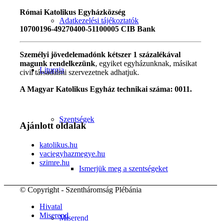
Római Katolikus Egyházközség
Adatkezelési tájékoztatók
10700196-49270400-51100005 CIB Bank
Személyi jövedelemadónk kétszer 1 százalékával
magunk rendelkezünk
, egyiket egyházunknak, másikat
Liturgia
civil társadalmi szervezetnek adhatjuk.
A Magyar Katolikus Egyház technikai száma: 0011.
Szentségek
Ajánlott oldalak
katolikus.hu
vaciegyhazmegye.hu
szimre.hu
Ismerjük meg a szentségeket
© Copyright - Szentháromság Plébánia
Hivatal
Miserend
Miserend