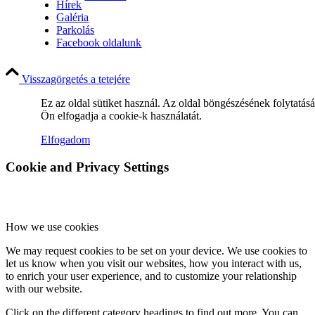
Hírek
Galéria
Parkolás
Facebook oldalunk
Miserend
Visszagörgetés a tetejére
Ez az oldal sütiket használ. Az oldal böngészésének folytatás
Ön elfogadja a cookie-k használatát.
A szentmise liturgiája
Elfogadom
Cookie and Privacy Settings
Betegellátás
How we use cookies
We may request cookies to be set on your device. We use cookies to
let us know when you visit our websites, how you interact with us,
to enrich your user experience, and to customize your relationship
Közösségeink
with our website.
Click on the different category headings to find out more. You can