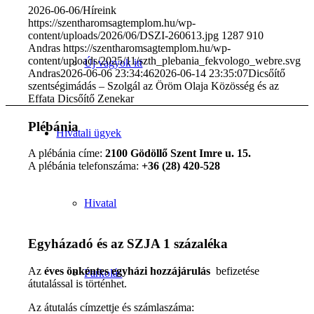
2026-06-06
/
Híreink
https://szentharomsagtemplom.hu/wp-
content/uploads/2026/06/DSZI-260613.jpg
1287
910
Andras
https://szentharomsagtemplom.hu/wp-
content/uploads/2025/11/szth_plebania_fekvologo_webre.svg
Új vagyok itt
Andras
2026-06-06 23:34:46
2026-06-14 23:35:07
Dicsőítő
szentségimádás – Szolgál az Öröm Olaja Közösség és az
Effata Dicsőítő Zenekar
Plébánia
Hivatali ügyek
A plébánia címe:
2100 Gödöllő Szent Imre u. 15.
A plébánia telefonszáma:
+36 (28) 420-528
Hivatal
Egyházadó és az SZJA 1 százaléka
Az
éves önkéntes egyházi hozzájárulás
befizetése
Parkolás
átutalással is történhet.
Az átutalás címzettje és számlaszáma: