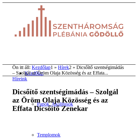
Ön itt áll:
Kezdőlap
1
»
Hírek
2
»
Dicsőítő szentségimádás
– Szolgál az Öröm Olaja Közösség és az Effata...
Kezdőlap
Híreink
Dicsőítő szentségimádás – Szolgál
az Öröm Olaja Közösség és az
Papok, Akolitusok
Effata Dicsőítő Zenekar
Templomok