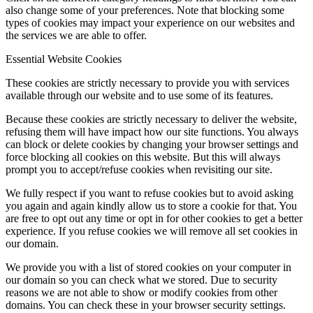
also change some of your preferences. Note that blocking some
types of cookies may impact your experience on our websites and
Hírek
the services we are able to offer.
Essential Website Cookies
These cookies are strictly necessary to provide you with services
available through our website and to use some of its features.
Hírek
Because these cookies are strictly necessary to deliver the website,
refusing them will have impact how our site functions. You always
can block or delete cookies by changing your browser settings and
force blocking all cookies on this website. But this will always
prompt you to accept/refuse cookies when revisiting our site.
Hirdetések
We fully respect if you want to refuse cookies but to avoid asking
you again and again kindly allow us to store a cookie for that. You
are free to opt out any time or opt in for other cookies to get a better
experience. If you refuse cookies we will remove all set cookies in
FÉNY ÉS FORRÁS egyházközségünk lapja
our domain.
We provide you with a list of stored cookies on your computer in
our domain so you can check what we stored. Due to security
reasons we are not able to show or modify cookies from other
domains. You can check these in your browser security settings.
Galéria