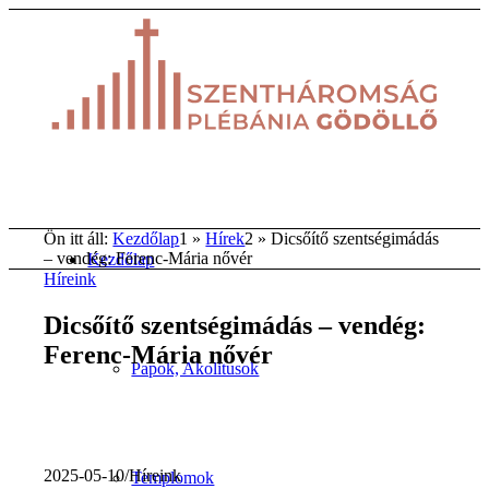
Ön itt áll:
Kezdőlap
1
»
Hírek
2
»
Dicsőítő szentségimádás
– vendég: Ferenc-Mária nővér
Kezdőlap
Híreink
Dicsőítő szentségimádás – vendég:
Ferenc-Mária nővér
Papok, Akolitusok
2025-05-10
/
Híreink
Templomok