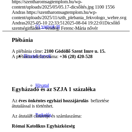
https://szentharomsagtemplom.hu/wp-
content/uploads/2025/05/05.17-dicsőítés.jpg
1100
1556
Andras
https://szentharomsagtemplom.hu/wp-
content/uploads/2025/11/szth_plebania_fekvologo_webre.svg
Andras
2025-05-10 22:33:51
2025-08-04 19:22:01
Dicsőítő
Új vagyok itt
szentségimádás – vendég: Ferenc-Mária nővér
Plébánia
A plébánia címe:
2100 Gödöllő Szent Imre u. 15.
Hivatali ügyek
A plébánia telefonszáma:
+36 (28) 420-528
Hivatal
Egyházadó és az SZJA 1 százaléka
Az
éves önkéntes egyházi hozzájárulás
befizetése
átutalással is történhet.
Parkolás
Az átutalás címzettje és számlaszáma:
Római Katolikus Egyházközség