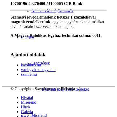
10700196-49270400-51100005 CIB Bank
Adatkezelési tájékoztatók
Személyi jövedelemadónk kétszer 1 százalékával
magunk rendelkezünk
, egyiket egyházunknak, másikat
civil társadalmi szervezetnek adhatjuk.
A Magyar Katolikus Egyház technikai száma: 0011.
Liturgia
Ajánlott oldalak
Szentségek
katolikus.hu
vaciegyhazmegye.hu
szimre.hu
© Copyright - Szentháromság Plébánia
Ismerjük meg a szentségeket
Hivatal
Miserend
Hírek
Galéria
Miserend
Parkolás