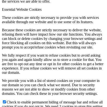
the services we are able to offer.
Essential Website Cookies
Hírek
These cookies are strictly necessary to provide you with services
available through our website and to use some of its features.
Because these cookies are strictly necessary to deliver the website,
refusing them will have impact how our site functions. You always
Hírek
can block or delete cookies by changing your browser settings and
force blocking all cookies on this website. But this will always
prompt you to accept/refuse cookies when revisiting our site.
We fully respect if you want to refuse cookies but to avoid asking
Hirdetések
you again and again kindly allow us to store a cookie for that. You
are free to opt out any time or opt in for other cookies to get a better
experience. If you refuse cookies we will remove all set cookies in
our domain.
We provide you with a list of stored cookies on your computer in
FÉNY ÉS FORRÁS egyházközségünk lapja
our domain so you can check what we stored. Due to security
reasons we are not able to show or modify cookies from other
domains. You can check these in your browser security settings.
Check to enable permanent hiding of message bar and refuse all
cookies if you do not opt in. We need 2 cookies to store this setting.
Galéria