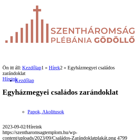
Ön itt áll:
Kezdőlap
1
»
Hírek
2
»
Egyházmegyei családos
zarándoklat
Híreink
Kezdőlap
Egyházmegyei családos zarándoklat
Papok, Akolitusok
2023-09-02
/
Híreink
https://szentharomsagtemplom.hu/wp-
content/uploads/2023/09/Családos-Zarándoklatplakát.png
4799