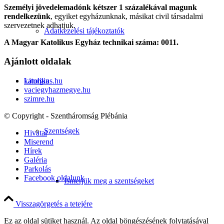
Személyi jövedelemadónk kétszer 1 százalékával magunk
rendelkezünk
, egyiket egyházunknak, másikat civil társadalmi
szervezetnek adhatjuk.
Adatkezelési tájékoztatók
A Magyar Katolikus Egyház technikai száma: 0011.
Ajánlott oldalak
Liturgia
katolikus.hu
vaciegyhazmegye.hu
szimre.hu
© Copyright - Szentháromság Plébánia
Szentségek
Hivatal
Miserend
Hírek
Galéria
Parkolás
Facebook oldalunk
Ismerjük meg a szentségeket
Visszagörgetés a tetejére
Ez az oldal sütiket használ. Az oldal böngészésének folytatásával