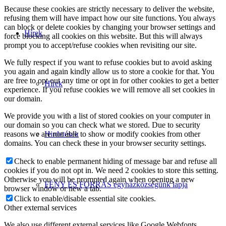
Because these cookies are strictly necessary to deliver the website,
refusing them will have impact how our site functions. You always
can block or delete cookies by changing your browser settings and
Hírek
force blocking all cookies on this website. But this will always
prompt you to accept/refuse cookies when revisiting our site.
We fully respect if you want to refuse cookies but to avoid asking
you again and again kindly allow us to store a cookie for that. You
are free to opt out any time or opt in for other cookies to get a better
Hírek
experience. If you refuse cookies we will remove all set cookies in
our domain.
We provide you with a list of stored cookies on your computer in
our domain so you can check what we stored. Due to security
reasons we are not able to show or modify cookies from other
Hirdetések
domains. You can check these in your browser security settings.
Check to enable permanent hiding of message bar and refuse all
cookies if you do not opt in. We need 2 cookies to store this setting.
Otherwise you will be prompted again when opening a new
FÉNY ÉS FORRÁS egyházközségünk lapja
browser window or new a tab.
Click to enable/disable essential site cookies.
Other external services
We also use different external services like Google Webfonts,