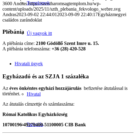
Templomok
3600
Andras
https://szentharomsagtemplom.hu/wp-
content/uploads/2025/11/szth_plebania_fekvologo_webre.svg
Andras
2023-09-02 22:44:01
2023-09-09 22:40:17
Egyházmegyei
családos zarándoklat
Plébánia
Új vagyok itt
A plébánia címe:
2100 Gödöllő Szent Imre u. 15.
A plébánia telefonszáma:
+36 (28) 420-528
Hivatali ügyek
Egyházadó és az SZJA 1 százaléka
Az
éves önkéntes egyházi hozzájárulás
befizetése átutalással is
történhet.
Hivatal
Az átutalás címzettje és számlaszáma:
Római Katolikus Egyházközség
Parkolás
10700196-49270400-51100005 CIB Bank