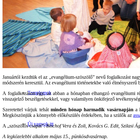
Kezdőlap
Papok, Akolitusok
Januártól kezdtük el az „evangélium-szöszölő” nevű foglalkozást na
módszerén keresztül. Az evangéliumi történetekbe való élményszerű
Templomok
A foglalkozáson egy, az abban a hónapban elhangzó evangéliumi rész
visszajelző beszélgetésekkel, vagy valamilyen önkifejező tevékenységg
Szeretettel várjuk tehát
minden hónap harmadik vasárnapján
a
Megköszönjük a könnyebb előkészülés érdekében, ha a szülők az
as
Új vagyok itt
A „szöszölős csapat”:
Bischof Vera és Zoli, Kovács G. Edit, Szilasi Á
A legközelebbi alkalom május 15., pünkösdvasárnap.