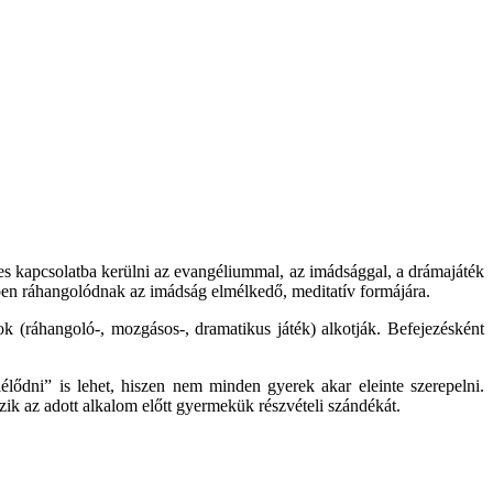
s kapcsolatba kerülni az evangéliummal, az imádsággal, a drámajáték
en ráhangolódnak az imádság elmélkedő, meditatív formájára.
k (ráhangoló-, mozgásos-, dramatikus játék) alkotják. Befejezésként
ődni” is lehet, hiszen nem minden gyerek akar eleinte szerepelni.
k az adott alkalom előtt gyermekük részvételi szándékát.