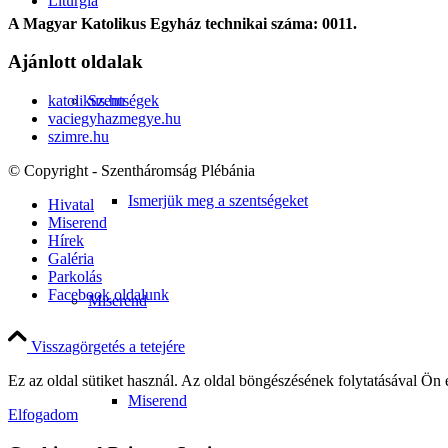
Liturgia
A Magyar Katolikus Egyház technikai száma: 0011.
Ajánlott oldalak
Szentségek
katolikus.hu
vaciegyhazmegye.hu
szimre.hu
© Copyright - Szentháromság Plébánia
Ismerjük meg a szentségeket
Hivatal
Miserend
Hírek
Galéria
Parkolás
Facebook oldalunk
Miserend
Visszagörgetés a tetejére
Ez az oldal sütiket használ. Az oldal böngészésének folytatásával Ön 
Miserend
Elfogadom