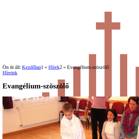
Ön itt áll:
Kezdőlap
1
»
Hírek
2
»
Evangélium-szöszölő
Híreink
Evangélium-szöszölő