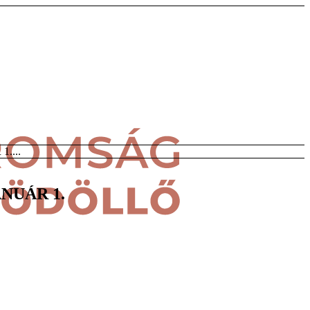
....
ANUÁR 1.