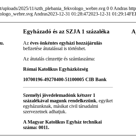
t/uploads/2025/11/szth_plebania_fekvologo_webre.svg
0
0
Andras
htt
vologo_webre.svg
Andras
2023-12-31 01:28:47
2023-12-31 01:29:14
FE
Egyházadó és az SZJA 1 százaléka
A
u.
Az
éves önkéntes egyházi hozzájárulás
befizetése átutalással is történhet.
Az átutalás címzettje és számlaszáma:
Római Katolikus Egyházközség
10700196-49270400-51100005 CIB Bank
Személyi jövedelemadónk kétszer 1
százalékával magunk rendelkezünk
, egyiket
egyházunknak, másikat civil társadalmi
szervezetnek adhatjuk.
A Magyar Katolikus Egyház technikai
száma: 0011.