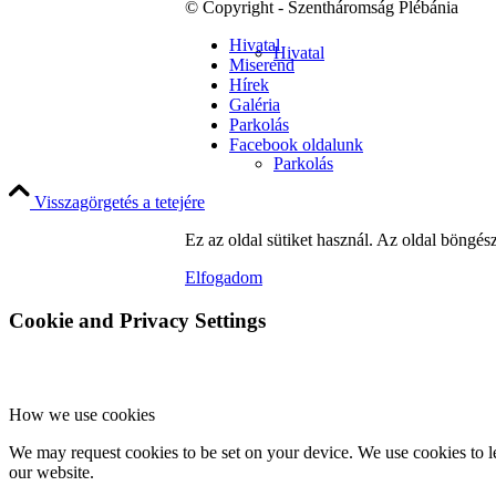
© Copyright - Szentháromság Plébánia
Hivatal
Hivatal
Miserend
Hírek
Galéria
Parkolás
Facebook oldalunk
Parkolás
Visszagörgetés a tetejére
Ez az oldal sütiket használ. Az oldal böngés
Adatkezelési tájékoztatók
Elfogadom
Cookie and Privacy Settings
Liturgia
How we use cookies
We may request cookies to be set on your device. We use cookies to le
our website.
Szentségek