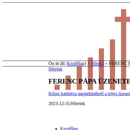
Ön itt áll:
Kezdőlap
1
»
Hírek
2
»
FERENC P
Híreink
FERENC PÁPA ÜZENETE: 
Képre kattintva megtekinthető a teljes üzenet
2023-12-31
/
Híreink
Kezdőlap