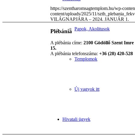
https://szentharomsagtemplom.hu/wp-conten
content/uploads/2025/11/szth_plebania_fek
VILÁGNAPJÁRA – 2024. JANUÁR 1.
Papok, Akolitusok
Plébánia
A plébánia címe:
2100 Gödöllő Szent Imre 
15.
A plébánia telefonszáma:
+36 (28) 420-528
Templomok
Új vagyok itt
Hivatali ügyek