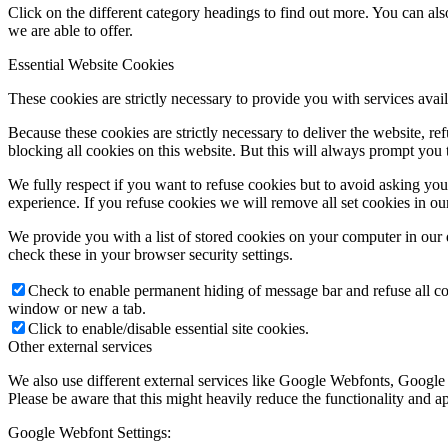
Click on the different category headings to find out more. You can a
we are able to offer.
Essential Website Cookies
These cookies are strictly necessary to provide you with services avail
Ismerjük meg a szentsége
Because these cookies are strictly necessary to deliver the website, 
blocking all cookies on this website. But this will always prompt you t
We fully respect if you want to refuse cookies but to avoid asking you a
Miserend
experience. If you refuse cookies we will remove all set cookies in o
We provide you with a list of stored cookies on your computer in ou
check these in your browser security settings.
Check to enable permanent hiding of message bar and refuse all co
Miserend
window or new a tab.
Click to enable/disable essential site cookies.
Other external services
We also use different external services like Google Webfonts, Google
Please be aware that this might heavily reduce the functionality and a
A szentmise liturgiája
Google Webfont Settings: