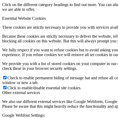
Click on the different category headings to find out more. You can a
we are able to offer.
Essential Website Cookies
Ismerjük meg a szentsége
These cookies are strictly necessary to provide you with services avail
Because these cookies are strictly necessary to deliver the website, 
blocking all cookies on this website. But this will always prompt you t
We fully respect if you want to refuse cookies but to avoid asking you a
Miserend
experience. If you refuse cookies we will remove all set cookies in o
We provide you with a list of stored cookies on your computer in ou
check these in your browser security settings.
Check to enable permanent hiding of message bar and refuse all co
Miserend
window or new a tab.
Click to enable/disable essential site cookies.
Other external services
We also use different external services like Google Webfonts, Google
A szentmise liturgiája
Please be aware that this might heavily reduce the functionality and a
Google Webfont Settings: