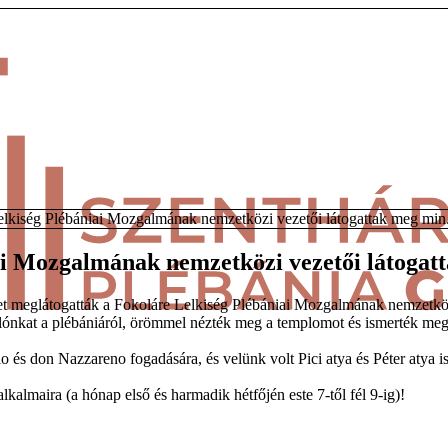
elkiség Plébániai Mozgalmának nemzetközi vezetői látogattak meg min.
ai Mozgalmának nemzetközi vezetői látogat
t meglátogatták a Fokoláre Lelkiség Plébániai Mozgalmának nemzetköz
lónkat a plébániáról, örömmel nézték meg a templomot és ismerték meg
lo és don Nazzareno fogadására, és velünk volt Pici atya és Péter atya is
alkalmaira (a hónap első és harmadik hétfőjén este 7-től fél 9-ig)!