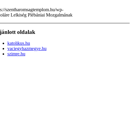
ps://szentharomsagtemplom.hu/wp-
oláre Lelkiség Plébániai Mozgalmának
jánlott oldalak
katolikus.hu
vaciegyhazmegye.hu
szimre.hu