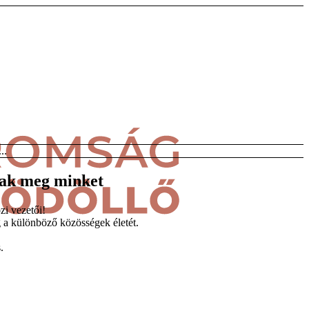
..
tak meg minket
i vezetői!
 a különböző közösségek életét.
.