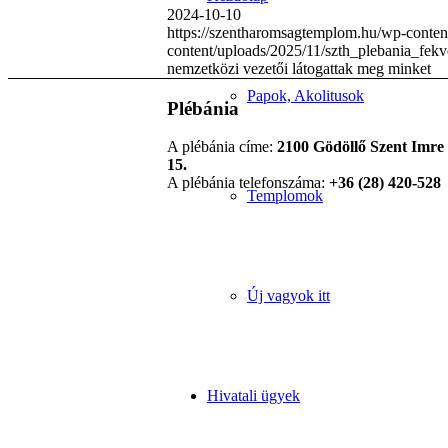
2024-10-10
https://szentharomsagtemplom.hu/wp-conten
content/uploads/2025/11/szth_plebania_fek
nemzetközi vezetői látogattak meg minket
Papok, Akolitusok
Plébánia
A plébánia címe:
2100 Gödöllő Szent Imre 
15.
A plébánia telefonszáma:
+36 (28) 420-528
Templomok
Új vagyok itt
Hivatali ügyek