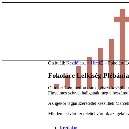
Ön itt áll:
Kezdőlap
1
»
Hírek
2
»
Fokoláre L
Fokoláre Lelkiség Plébáni
Október 7-én, hétfőn este egyházközségünke
Figyelmes szívvel hallgatták meg a beszámo
Az igekör tagjai szeretettel készültek Marcel
Minden testvért szeretettel várunk az igekör 
Kezdőlap