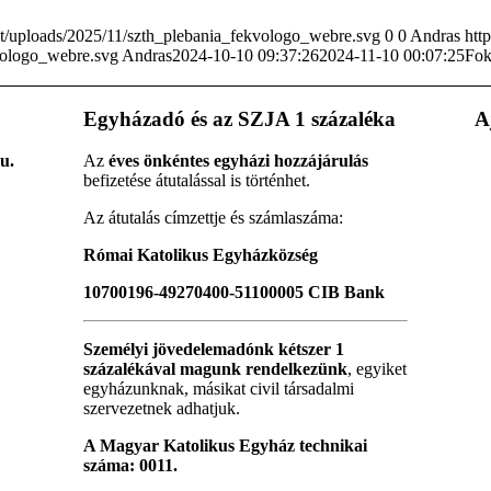
t/uploads/2025/11/szth_plebania_fekvologo_webre.svg
0
0
Andras
htt
vologo_webre.svg
Andras
2024-10-10 09:37:26
2024-11-10 00:07:25
Fok
Egyházadó és az SZJA 1 százaléka
A
u.
Az
éves önkéntes egyházi hozzájárulás
befizetése átutalással is történhet.
Az átutalás címzettje és számlaszáma:
Római Katolikus Egyházközség
10700196-49270400-51100005 CIB Bank
Személyi jövedelemadónk kétszer 1
százalékával magunk rendelkezünk
, egyiket
egyházunknak, másikat civil társadalmi
szervezetnek adhatjuk.
A Magyar Katolikus Egyház technikai
száma: 0011.