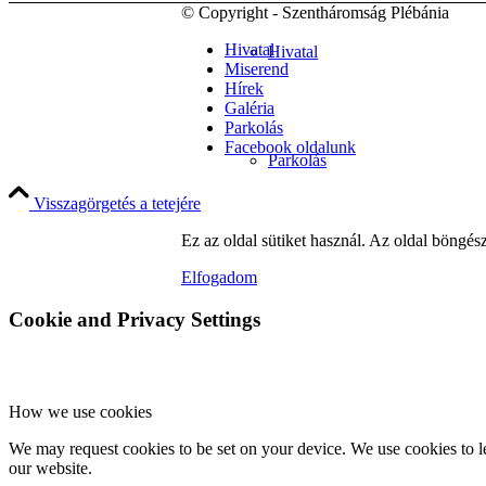
© Copyright - Szentháromság Plébánia
Hivatal
Hivatal
Miserend
Hírek
Galéria
Parkolás
Facebook oldalunk
Parkolás
Visszagörgetés a tetejére
Ez az oldal sütiket használ. Az oldal böngés
Adatkezelési tájékoztatók
Elfogadom
Cookie and Privacy Settings
Liturgia
How we use cookies
We may request cookies to be set on your device. We use cookies to le
our website.
Szentségek