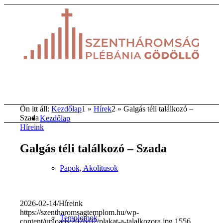
Ön itt áll:
Kezdőlap
1
»
Hírek
2
»
Galgás téli találkozó –
Szada
Kezdőlap
Híreink
Galgás téli találkozó – Szada
Papok, Akolitusok
2026-02-14
/
Híreink
https://szentharomsagtemplom.hu/wp-
Templomok
content/uploads/2026/02/plakat-a-talalkozora.jpg
1556