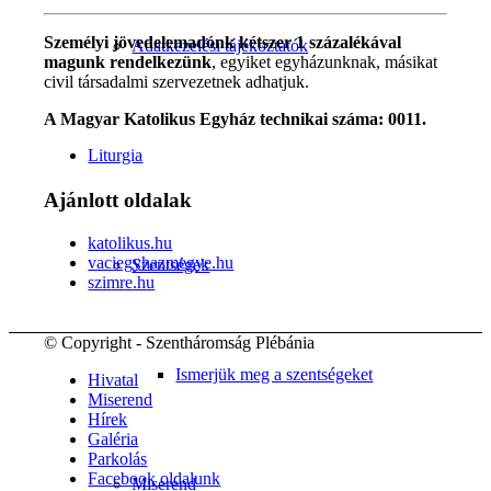
Személyi jövedelemadónk kétszer 1 százalékával
Adatkezelési tájékoztatók
magunk rendelkezünk
, egyiket egyházunknak, másikat
civil társadalmi szervezetnek adhatjuk.
A Magyar Katolikus Egyház technikai száma: 0011.
Liturgia
Ajánlott oldalak
katolikus.hu
vaciegyhazmegye.hu
Szentségek
szimre.hu
© Copyright - Szentháromság Plébánia
Ismerjük meg a szentségeket
Hivatal
Miserend
Hírek
Galéria
Parkolás
Facebook oldalunk
Miserend