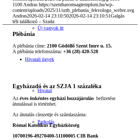
1100
Andras
https://szentharomsagtemplom.hu/wp-
content/uploads/2025/11/szth_plebania_fekvologo_webre.svg
Andras
2026-02-14 23:10:50
2026-02-14 23:10:51
Galgás
téli találkozó – Szada
Új vagyok itt
Plébánia
A plébánia címe:
2100 Gödöllő Szent Imre u. 15.
A plébánia telefonszáma:
+36 (28) 420-528
Hivatali ügyek
Egyházadó és az SZJA 1 százaléka
Hivatal
Az
éves önkéntes egyházi hozzájárulás
befizetése
átutalással is történhet.
Az átutalás címzettje és számlaszáma:
Parkolás
Római Katolikus Egyházközség
10700196-49270400-51100005 CIB Bank