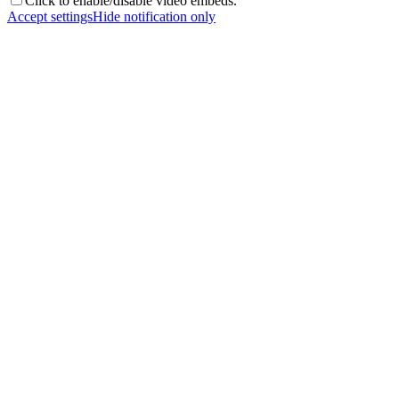
Click to enable/disable video embeds.
Accept settings
Hide notification only