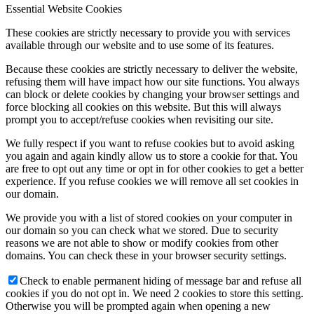
Essential Website Cookies
Hírek
These cookies are strictly necessary to provide you with services
available through our website and to use some of its features.
Because these cookies are strictly necessary to deliver the website,
refusing them will have impact how our site functions. You always
can block or delete cookies by changing your browser settings and
Hírek
force blocking all cookies on this website. But this will always
prompt you to accept/refuse cookies when revisiting our site.
We fully respect if you want to refuse cookies but to avoid asking
you again and again kindly allow us to store a cookie for that. You
are free to opt out any time or opt in for other cookies to get a better
Hirdetések
experience. If you refuse cookies we will remove all set cookies in
our domain.
We provide you with a list of stored cookies on your computer in
our domain so you can check what we stored. Due to security
FÉNY ÉS FORRÁS egyházközségünk lapja
reasons we are not able to show or modify cookies from other
domains. You can check these in your browser security settings.
Check to enable permanent hiding of message bar and refuse all
cookies if you do not opt in. We need 2 cookies to store this setting.
Otherwise you will be prompted again when opening a new
Galéria