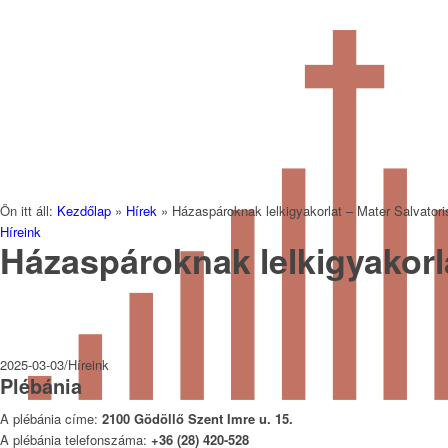
Ön itt áll:
Kezdőlap
»
Hírek
»
Házaspároknak lelkigyakorlat – Mater Salvator
Híreink
Házaspároknak lelkigyakorl
2025-03-03
/
Híreink
Plébánia
A plébánia címe:
2100 Gödöllő Szent Imre u. 15.
A plébánia telefonszáma:
+36 (28) 420-528