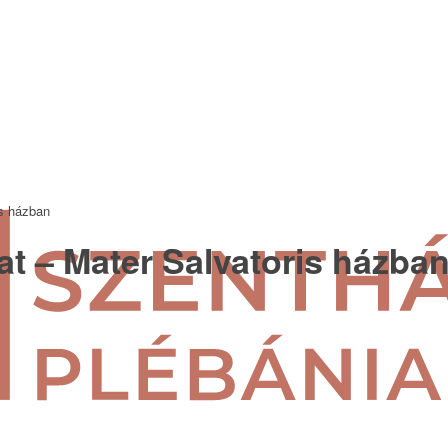
is házban
at – Mater Salvatoris házba