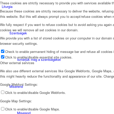
These cookies are strictly necessary to provide you with services available t
Liturgia
Because these cookies are strictly necessary to deliver the website, refusin
this website. But this will always prompt you to accept/refuse cookies when re
We fully respect if you want to refuse cookies but to avoid asking you again an
cookies we will remove all set cookies in our domain.
Szentségek
We provide you with a list of stored cookies on your computer in our domain
browser security settings.
Check to enable permanent hiding of message bar and refuse all cookies i
Click to enable/disable essential site cookies.
Ismerjük meg a szentségeket
Other external services
We also use different external services like Google Webfonts, Google Maps, a
this might heavily reduce the functionality and appearance of our site. Change
Google Webfont Settings:
Miserend
Click to enable/disable Google Webfonts.
Google Map Settings:
Click to enable/disable Google Maps.
Miserend