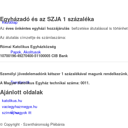
Egyházadó és az SZJA 1 százaléka
Kezdőlap
Az
éves önkéntes egyházi hozzájárulás
befizetése átutalással is történhet
Az átutalás címzettje és számlaszáma:
Római Katolikus Egyházközség
Papok, Akolitusok
10700196-49270400-51100005 CIB Bank
Személyi jövedelemadónk kétszer 1 százalékával magunk rendelkezünk
Templomok
A Magyar Katolikus Egyház technikai száma: 0011.
Ajánlott oldalak
katolikus.hu
vaciegyhazmegye.hu
Új vagyok itt
szimre.hu
© Copyright - Szentháromság Plébánia