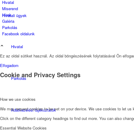
Hivatal
Miserend
Hírek
Hivatali ügyek
Galéria
Parkolás
Facebook oldalunk
Hivatal
Ez az oldal sütiket használ. Az oldal böngészésének folytatásával Ön elfogad
Elfogadom
Cookie and Privacy Settings
Parkolás
How we use cookies
We may request cookies to be set on your device. We use cookies to let us kn
Adatkezelési tájékoztatók
Click on the different category headings to find out more. You can also chan
Essential Website Cookies