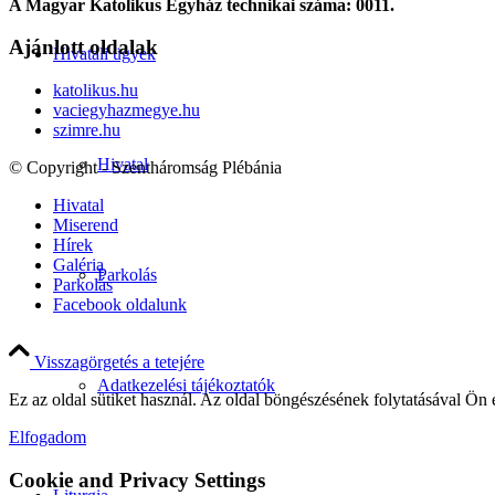
A Magyar Katolikus Egyház technikai száma: 0011.
Ajánlott oldalak
Hivatali ügyek
katolikus.hu
vaciegyhazmegye.hu
szimre.hu
Hivatal
© Copyright - Szentháromság Plébánia
Hivatal
Miserend
Hírek
Galéria
Parkolás
Parkolás
Facebook oldalunk
Visszagörgetés a tetejére
Adatkezelési tájékoztatók
Ez az oldal sütiket használ. Az oldal böngészésének folytatásával Ön 
Elfogadom
Cookie and Privacy Settings