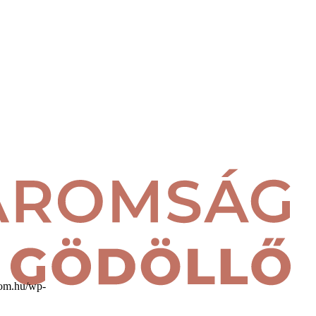
lom.hu/wp-