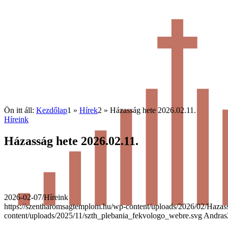
Ön itt áll:
Kezdőlap
1
»
Hírek
2
»
Házasság hete 2026.02.11.
Híreink
Házasság hete 2026.02.11.
2026-02-07
/
Híreink
https://szentharomsagtemplom.hu/wp-content/uploads/2026/02/Hazas
content/uploads/2025/11/szth_plebania_fekvologo_webre.svg
Andras