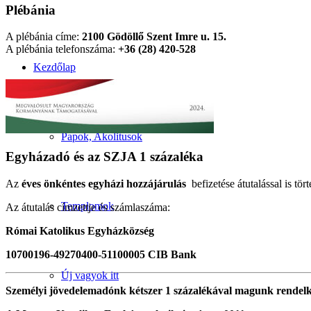
Plébánia
A plébánia címe:
2100 Gödöllő Szent Imre u. 15.
A plébánia telefonszáma:
+36 (28) 420-528
Kezdőlap
Papok, Akolitusok
Egyházadó és az SZJA 1 százaléka
Az
éves önkéntes egyházi hozzájárulás
befizetése átutalással is tört
Templomok
Az átutalás címzettje és számlaszáma:
Római Katolikus Egyházközség
10700196-49270400-51100005 CIB Bank
Új vagyok itt
Személyi jövedelemadónk kétszer 1 százalékával magunk rendel