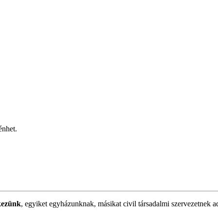
énhet.
kezünk
, egyiket egyházunknak, másikat civil társadalmi szervezetnek a