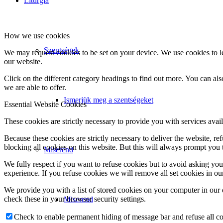
Liturgia
How we use cookies
Szentségek
We may request cookies to be set on your device. We use cookies to le
our website.
Click on the different category headings to find out more. You can a
we are able to offer.
Ismerjük meg a szentségeket
Essential Website Cookies
These cookies are strictly necessary to provide you with services avail
Because these cookies are strictly necessary to deliver the website, 
blocking all cookies on this website. But this will always prompt you t
Miserend
We fully respect if you want to refuse cookies but to avoid asking you a
experience. If you refuse cookies we will remove all set cookies in o
We provide you with a list of stored cookies on your computer in ou
check these in your browser security settings.
Miserend
Check to enable permanent hiding of message bar and refuse all co