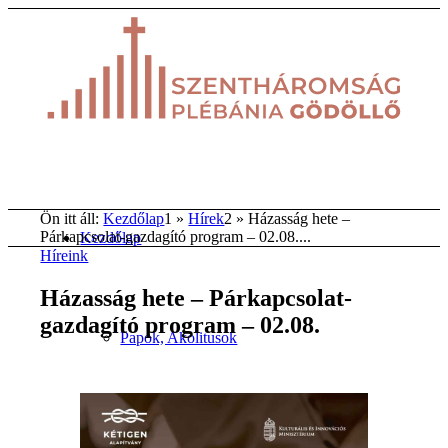
Ön itt áll:
Kezdőlap
1
»
Hírek
2
»
Házasság hete –
Párkapcsolat-gazdagító program – 02.08....
Kezdőlap
Híreink
Házasság hete – Párkapcsolat-
gazdagító program – 02.08.
Papok, Akolitusok
Templomok