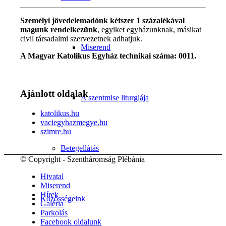
Személyi jövedelemadónk kétszer 1 százalékával
magunk rendelkezünk
, egyiket egyházunknak, másikat
civil társadalmi szervezetnek adhatjuk.
Miserend
A Magyar Katolikus Egyház technikai száma: 0011.
Ajánlott oldalak
A szentmise liturgiája
katolikus.hu
vaciegyhazmegye.hu
szimre.hu
Betegellátás
© Copyright - Szentháromság Plébánia
Hivatal
Miserend
Hírek
Közösségeink
Galéria
Parkolás
Facebook oldalunk