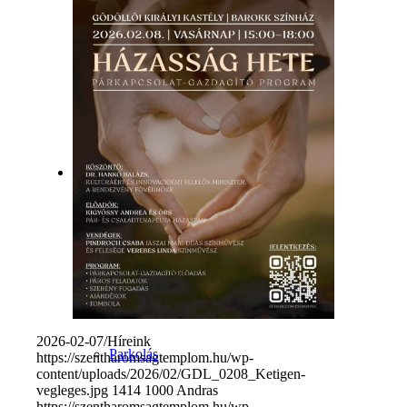
Új vagyok itt
Hivatali ügyek
Hivatal
2026-02-07
/
Híreink
Parkolás
https://szentharomsagtemplom.hu/wp-
content/uploads/2026/02/GDL_0208_Ketigen-
vegleges.jpg
1414
1000
Andras
https://szentharomsagtemplom.hu/wp-