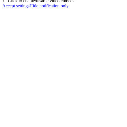
Click to enable/disable video embeds.
Accept settings
Hide notification only