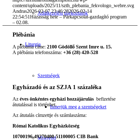
content/uploads/2025/11/szth_plebania_fekvologo_webre.svg
Andras
2026-02-07 23:46:28
2026-02-14
Adatkezelési tájékoztatók
22:54:51
Házasság hete – Párkapcsolat-gazdagító program
– 02.08.
Plébánia
Liturgia
A plébánia címe:
2100 Gödöllő Szent Imre u. 15.
A plébánia telefonszáma:
+36 (28) 420-528
Szentségek
Egyházadó és az SZJA 1 százaléka
Az
éves önkéntes egyházi hozzájárulás
befizetése
átutalással is történhet.
Ismerjük meg a szentségeket
Az átutalás címzettje és számlaszáma:
Római Katolikus Egyházközség
10700196-49270400-51100005 CIB Bank
Miserend