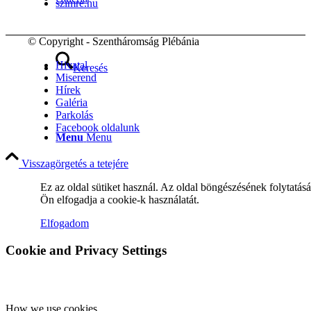
szimre.hu
© Copyright - Szentháromság Plébánia
Hivatal
Keresés
Miserend
Hírek
Galéria
Parkolás
Facebook oldalunk
Menu
Menu
Visszagörgetés a tetejére
Ez az oldal sütiket használ. Az oldal böngészésének folytatás
Ön elfogadja a cookie-k használatát.
Elfogadom
Cookie and Privacy Settings
How we use cookies