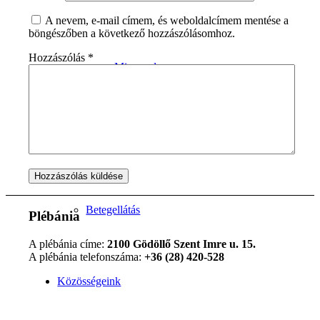
A nevem, e-mail címem, és weboldalcímem mentése a
böngészőben a következő hozzászólásomhoz.
Hozzászólás
*
Miserend
A szentmise liturgiája
Betegellátás
Plébánia
A plébánia címe:
2100 Gödöllő Szent Imre u. 15.
A plébánia telefonszáma:
+36 (28) 420-528
Közösségeink