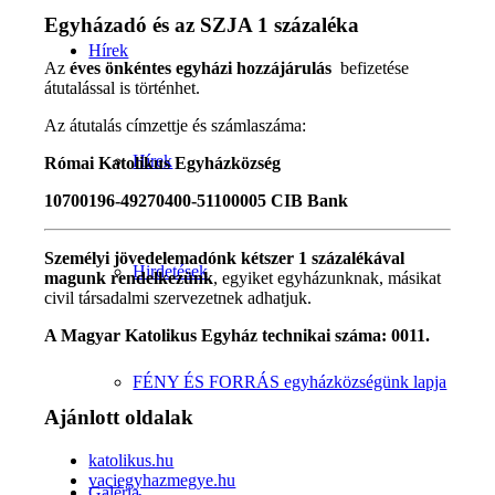
Egyházadó és az SZJA 1 százaléka
Hírek
Az
éves önkéntes egyházi hozzájárulás
befizetése
átutalással is történhet.
Az átutalás címzettje és számlaszáma:
Hírek
Római Katolikus Egyházközség
10700196-49270400-51100005 CIB Bank
Személyi jövedelemadónk kétszer 1 százalékával
Hirdetések
magunk rendelkezünk
, egyiket egyházunknak, másikat
civil társadalmi szervezetnek adhatjuk.
A Magyar Katolikus Egyház technikai száma: 0011.
FÉNY ÉS FORRÁS egyházközségünk lapja
Ajánlott oldalak
katolikus.hu
vaciegyhazmegye.hu
Galéria