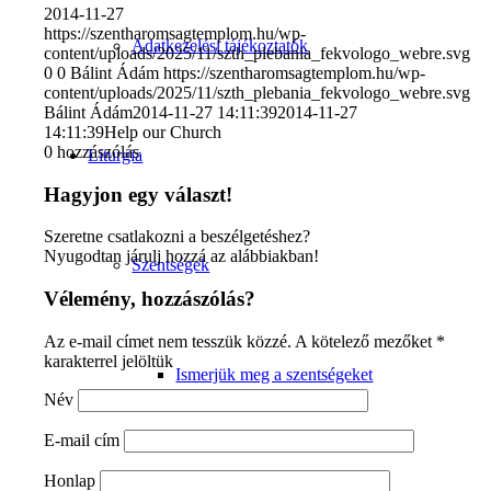
2014-11-27
https://szentharomsagtemplom.hu/wp-
Adatkezelési tájékoztatók
content/uploads/2025/11/szth_plebania_fekvologo_webre.svg
0
0
Bálint Ádám
https://szentharomsagtemplom.hu/wp-
content/uploads/2025/11/szth_plebania_fekvologo_webre.svg
Bálint Ádám
2014-11-27 14:11:39
2014-11-27
14:11:39
Help our Church
0
hozzászólás
Liturgia
Hagyjon egy választ!
Szeretne csatlakozni a beszélgetéshez?
Nyugodtan járulj hozzá az alábbiakban!
Szentségek
Vélemény, hozzászólás?
Az e-mail címet nem tesszük közzé.
A kötelező mezőket
*
karakterrel jelöltük
Ismerjük meg a szentségeket
Név
E-mail cím
Honlap
Miserend