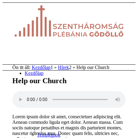
Ön itt áll:
Kezdőlap
1
»
Hírek
2
»
Help our Church
Kezdőlap
Help our Church
Papok, Akolitusok
Lorem ipsum dolor sit amet, consectetuer adipiscing elit.
Aenean commodo ligula eget dolor. Aenean massa. Cum
sociis natoque penatibus et magnis dis parturient montes,
nascetur ridiculus mus. Donec quam felis, ultricies nec,
Templomok