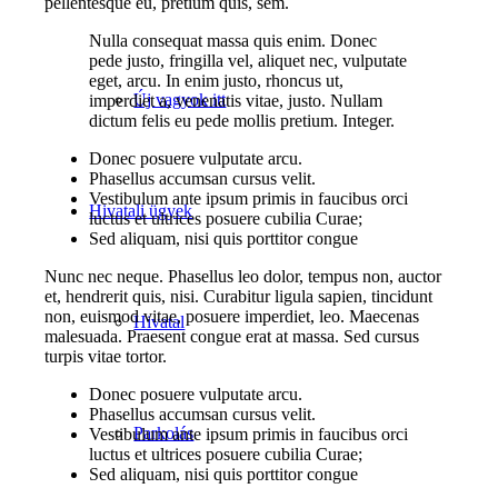
pellentesque eu, pretium quis, sem.
Nulla consequat massa quis enim. Donec
pede justo, fringilla vel, aliquet nec, vulputate
eget, arcu. In enim justo, rhoncus ut,
Új vagyok itt
imperdiet a, venenatis vitae, justo. Nullam
dictum felis eu pede mollis pretium. Integer.
Donec posuere vulputate arcu.
Phasellus accumsan cursus velit.
Vestibulum ante ipsum primis in faucibus orci
Hivatali ügyek
luctus et ultrices posuere cubilia Curae;
Sed aliquam, nisi quis porttitor congue
Nunc nec neque. Phasellus leo dolor, tempus non, auctor
et, hendrerit quis, nisi. Curabitur ligula sapien, tincidunt
non, euismod vitae, posuere imperdiet, leo. Maecenas
Hivatal
malesuada. Praesent congue erat at massa. Sed cursus
turpis vitae tortor.
Donec posuere vulputate arcu.
Phasellus accumsan cursus velit.
Parkolás
Vestibulum ante ipsum primis in faucibus orci
luctus et ultrices posuere cubilia Curae;
Sed aliquam, nisi quis porttitor congue