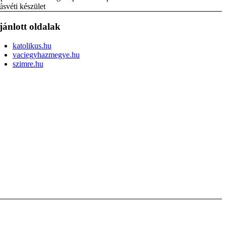
svéti készület
jánlott oldalak
katolikus.hu
vaciegyhazmegye.hu
szimre.hu