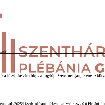
zület
húsvéti készület ideje, a nagyböjt. Szeretettel ajánljuk erre az idősz
t/uploads/2025/11/szth_plebania_fekvologo_webre.svg
0
0
Plébánia
ht