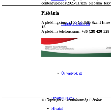
content/uploads/2025/11/szth_plebania_fek
Plébánia
A plébánia címe:
2100 Gödöllő Szent Imre 
Papok, Akolitusok
15.
A plébánia telefonszáma:
+36 (28) 420-528
Templomok
Új vagyok itt
Hivatali ügyek
© Copyright - Szentháromság Plébánia
Hivatal