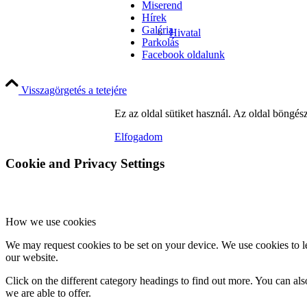
Miserend
Hírek
Galéria
Hivatal
Parkolás
Facebook oldalunk
Visszagörgetés a tetejére
Parkolás
Ez az oldal sütiket használ. Az oldal böngés
Elfogadom
Cookie and Privacy Settings
Adatkezelési tájékoztatók
How we use cookies
Liturgia
We may request cookies to be set on your device. We use cookies to le
our website.
Click on the different category headings to find out more. You can a
we are able to offer.
Szentségek