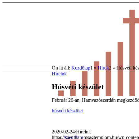
Ön itt áll:
Kezdőlap
1
»
Hírek
2
»
Húsvéti kés
Híreink
Húsvéti készület
Február 26-án, Hamvazószerdán megkezdődik a 
húsvéti készület
2020-02-24
/
Híreink
https://szentharomsagtemplom.hu/wp-conten
Kezdőlap