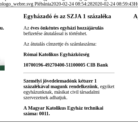
vologo_webre.svg
Plébánia
2020-02-24 08:54:28
2020-02-24 08:59:43
Hú
Egyházadó és az SZJA 1 százaléka
A
u.
Az
éves önkéntes egyházi hozzájárulás
befizetése átutalással is történhet.
Az átutalás címzettje és számlaszáma:
Római Katolikus Egyházközség
10700196-49270400-51100005 CIB Bank
Személyi jövedelemadónk kétszer 1
százalékával magunk rendelkezünk
, egyiket
egyházunknak, másikat civil társadalmi
szervezetnek adhatjuk.
A Magyar Katolikus Egyház technikai
száma: 0011.