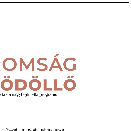
akra a nagyböjti lelki programot.
tps://szentharomsagtemplom.hu/wp-