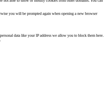
are not able to show or modify cookies from other domains. You can
Otherwise you will be prompted again when opening a new browser
personal data like your IP address we allow you to block them here.
.