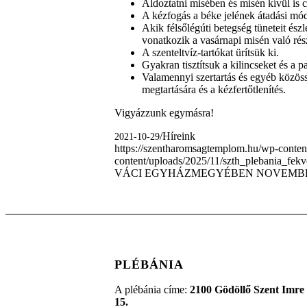
Áldoztatni misében és misén kívül is 
A kézfogás a béke jelének átadási m
Akik félsőlégúti betegség tüneteit és
vonatkozik a vasárnapi misén való rész
A szenteltvíz-tartókat ürítsük ki.
Gyakran tisztítsuk a kilincseket és a p
Valamennyi szertartás és egyéb közöss
megtartására és a kézfertőtlenítés.
Vigyázzunk egymásra!
/
Híreink
2021-10-29
https://szentharomsagtemplom.hu/wp-conten
content/uploads/2025/11/szth_plebania_fek
VÁCI EGYHÁZMEGYÉBEN NOVEMBE
PLÉBÁNIA
A plébánia címe:
2100 Gödöllő Szent Imre 
15.