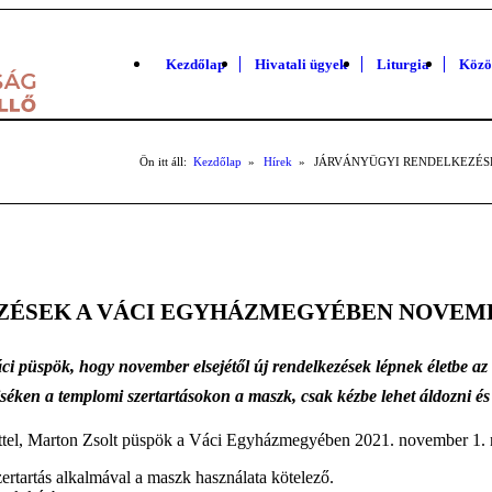
Kezdőlap
Hivatali ügyek
Liturgia
Közö
Ön itt áll:
Kezdőlap
»
Hírek
»
JÁRVÁNYÜGYI RENDELKEZÉS
ZÉSEK A VÁCI EGYHÁZMEGYÉBEN NOVEMB
áci püspök, hogy november elsejétől új rendelkezések lépnek életbe 
iséken a templomi szertartásokon a maszk, csak kézbe lehet áldozni és új
ttel, Marton Zsolt püspök a Váci Egyházmegyében 2021. november 1. nap
ertartás alkalmával a maszk használata kötelező.