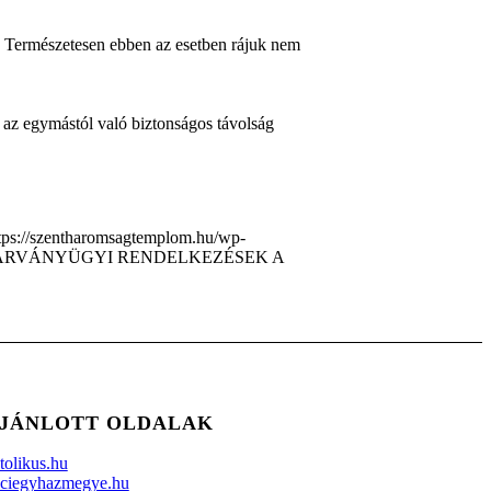
a. Természetesen ebben az esetben rájuk nem
i az egymástól való biztonságos távolság
tps://szentharomsagtemplom.hu/wp-
ÁRVÁNYÜGYI RENDELKEZÉSEK A
JÁNLOTT OLDALAK
tolikus.hu
ciegyhazmegye.hu