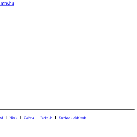
imre.hu
nd
Hírek
Galéria
Parkolás
Facebook oldalunk