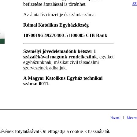
sz
befizetése átutalással is történhet.
Az átutalás címzettje és számlaszáma:
Római Katolikus Egyházközség
10700196-49270400-51100005 CIB Bank
Személyi jövedelemadónk kétszer 1
százalékával magunk rendelkezünk
, egyiket
egyházunknak, másikat civil társadalmi
szervezetnek adhatjuk.
A Magyar Katolikus Egyház technikai
száma: 0011.
Hivatal
Misere
zésének folytatásával Ön elfogadja a cookie-k használatát.