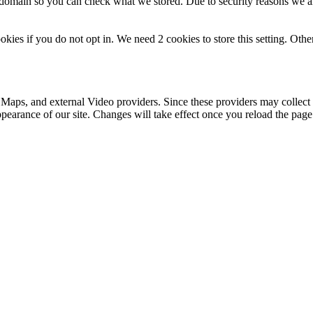
r domain so you can check what we stored. Due to security reasons we 
okies if you do not opt in. We need 2 cookies to store this setting. 
 Maps, and external Video providers. Since these providers may collect 
ppearance of our site. Changes will take effect once you reload the page