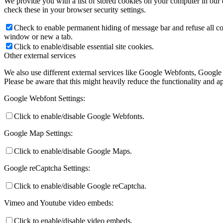
We provide you with a list of stored cookies on your computer in ou
check these in your browser security settings.
Check to enable permanent hiding of message bar and refuse all co
window or new a tab.
Click to enable/disable essential site cookies.
Other external services
We also use different external services like Google Webfonts, Google
Please be aware that this might heavily reduce the functionality and a
Google Webfont Settings:
Click to enable/disable Google Webfonts.
Google Map Settings:
Click to enable/disable Google Maps.
Google reCaptcha Settings:
Click to enable/disable Google reCaptcha.
Vimeo and Youtube video embeds:
Click to enable/disable video embeds.