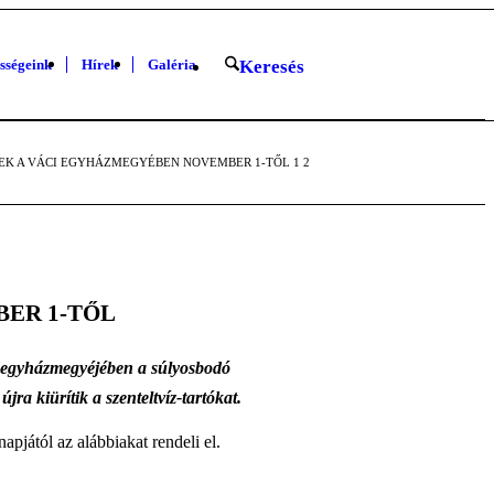
sségeink
Hírek
Galéria
Keresés
EK A VÁCI EGYHÁZMEGYÉBEN NOVEMBER 1-TŐL
1
2
ER 1-TŐL
az egyházmegyéjében a súlyosbodó
ra kiürítik a szenteltvíz-tartókat.
jától az alábbiakat rendeli el.