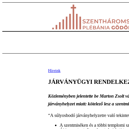
Híreink
JÁRVÁNYÜGYI RENDELKE
Közleményben jelentette be Marton Zsolt v
járványhelyzet miatt: kötelező lesz a szentm
“A súlyosbodó járványhelyzetre való tekinte
A szentmiséken és a többi templomi sz