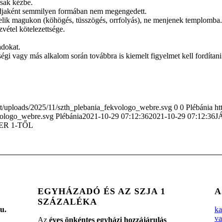
csak kézbe.
ódjaként semmilyen formában nem megengedett.
zlelik magukon (köhögés, tüsszögés, orrfolyás), ne menjenek templomb
vétel kötelezettsége.
adokat.
égi vagy más alkalom során továbbra is kiemelt figyelmet kell fordítan
t/uploads/2025/11/szth_plebania_fekvologo_webre.svg
0
0
Plébánia
ht
vologo_webre.svg
Plébánia
2021-10-29 07:12:36
2021-10-29 07:12:36
J
R 1-TŐL
EGYHÁZADÓ ÉS AZ SZJA 1
A
SZÁZALÉKA
u.
ka
va
Az
éves önkéntes egyházi hozzájárulás