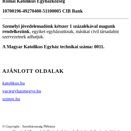
Római Katolikus Egyházközség
10700196-49270400-51100005 CIB Bank
Személyi jövedelemadónk kétszer 1 százalékával magunk
rendelkezünk
, egyiket egyházunknak, másikat civil társadalmi
szervezetnek adhatjuk.
A Magyar Katolikus Egyház technikai száma: 0011.
AJÁNLOTT OLDALAK
katolikus.hu
vaciegyhazmegye.hu
szimre.hu
© Copyright - Szentháromság Plébánia