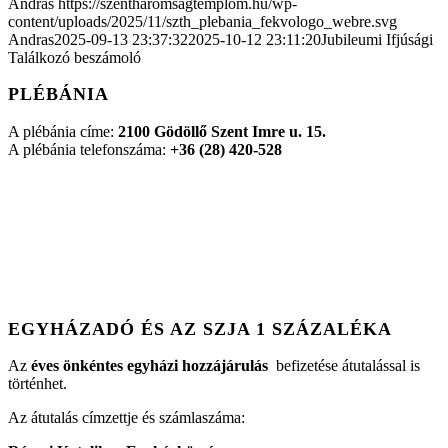
Andras
https://szentharomsagtemplom.hu/wp-
content/uploads/2025/11/szth_plebania_fekvologo_webre.svg
Andras
2025-09-13 23:37:32
2025-10-12 23:11:20
Jubileumi Ifjúsági
Találkozó beszámoló
PLÉBÁNIA
A plébánia címe:
2100 Gödöllő Szent Imre u. 15.
A plébánia telefonszáma:
+36 (28) 420-528
EGYHÁZADÓ ÉS AZ SZJA 1 SZÁZALÉKA
Az
éves önkéntes egyházi hozzájárulás
befizetése átutalással is
történhet.
Az átutalás címzettje és számlaszáma: