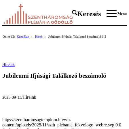
Keresés
Menu
Ön itt áll:
Kezdőlap
»
Hírek
»
Jubileumi Ifjúsági Találkozó beszámoló
1
2
Híreink
Jubileumi Ifjúsági Találkozó beszámoló
/
Híreink
2025-09-13
https://szentharomsagtemplom.hu/wp-
content/uploads/2025/11/szth_plebania_fekvologo_webre.svg
0
0