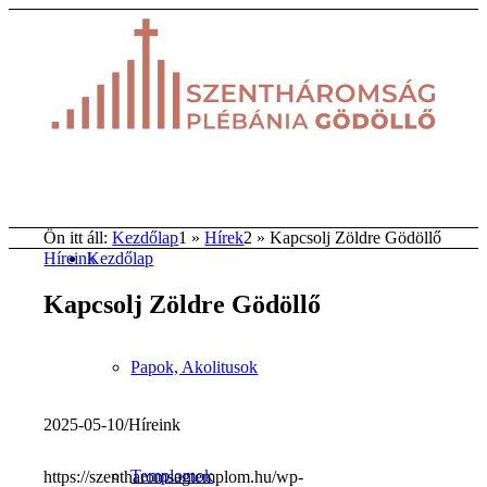
Ön itt áll:
Kezdőlap
1
»
Hírek
2
»
Kapcsolj Zöldre Gödöllő
Kezdőlap
Híreink
Kapcsolj Zöldre Gödöllő
Papok, Akolitusok
2025-05-10
/
Híreink
Templomok
https://szentharomsagtemplom.hu/wp-