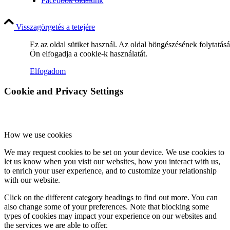
Facebook oldalunk
Visszagörgetés a tetejére
Ez az oldal sütiket használ. Az oldal böngészésének folytatás
Miserend
Ön elfogadja a cookie-k használatát.
Elfogadom
Cookie and Privacy Settings
A szentmise liturgiája
How we use cookies
Betegellátás
We may request cookies to be set on your device. We use cookies to
let us know when you visit our websites, how you interact with us,
to enrich your user experience, and to customize your relationship
with our website.
Click on the different category headings to find out more. You can
Közösségeink
also change some of your preferences. Note that blocking some
types of cookies may impact your experience on our websites and
the services we are able to offer.