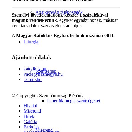
Adatkezelési tájékoztatók
Személyi jövedelemadónk kétszer 1 százalékával
magunk rendelkezünk
, egyiket egyházunknak, másikat
civil társadalmi szervezetnek adhatjuk.
A Magyar Katolikus Egyház technikai száma: 0011.
Liturgia
Ajánlott oldalak
katolikus.hu
Szentségek
vaciegyhazmegye.hu
szimre.hu
© Copyright - Szentháromság Plébánia
Ismerjük meg a szentségeket
Hivatal
Miserend
Hírek
Galéria
Parkolás
Miserend