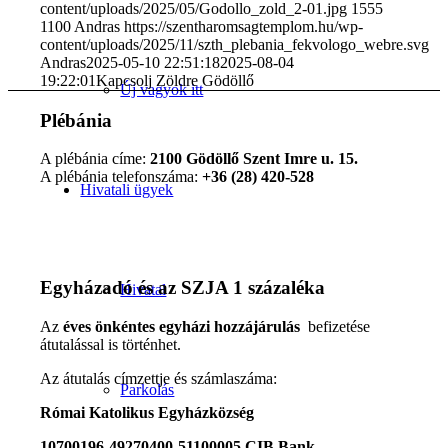
content/uploads/2025/05/Godollo_zold_2-01.jpg
1555
1100
Andras
https://szentharomsagtemplom.hu/wp-
content/uploads/2025/11/szth_plebania_fekvologo_webre.svg
Andras
2025-05-10 22:51:18
2025-08-04
19:22:01
Kapcsolj Zöldre Gödöllő
Új vagyok itt
Plébánia
A plébánia címe:
2100 Gödöllő Szent Imre u. 15.
A plébánia telefonszáma:
+36 (28) 420-528
Hivatali ügyek
Egyházadó és az SZJA 1 százaléka
Hivatal
Az
éves önkéntes egyházi hozzájárulás
befizetése
átutalással is történhet.
Az átutalás címzettje és számlaszáma:
Parkolás
Római Katolikus Egyházközség
10700196-49270400-51100005 CIB Bank