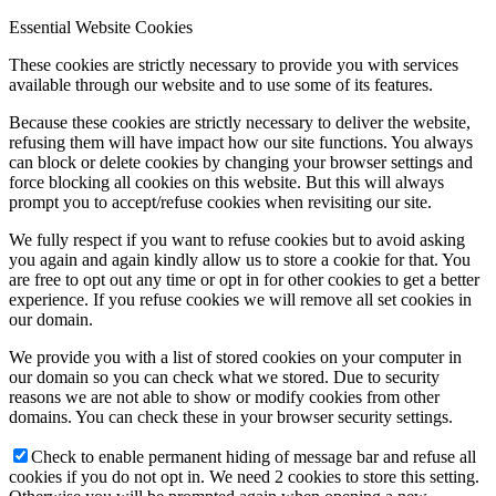
Essential Website Cookies
Hírek
These cookies are strictly necessary to provide you with services
available through our website and to use some of its features.
Because these cookies are strictly necessary to deliver the website,
refusing them will have impact how our site functions. You always
Hírek
can block or delete cookies by changing your browser settings and
force blocking all cookies on this website. But this will always
prompt you to accept/refuse cookies when revisiting our site.
We fully respect if you want to refuse cookies but to avoid asking
you again and again kindly allow us to store a cookie for that. You
Hirdetések
are free to opt out any time or opt in for other cookies to get a better
experience. If you refuse cookies we will remove all set cookies in
our domain.
We provide you with a list of stored cookies on your computer in
our domain so you can check what we stored. Due to security
FÉNY ÉS FORRÁS egyházközségünk lapja
reasons we are not able to show or modify cookies from other
domains. You can check these in your browser security settings.
Check to enable permanent hiding of message bar and refuse all
cookies if you do not opt in. We need 2 cookies to store this setting.
Galéria