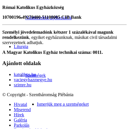
Római Katolikus Egyházközség
10700196-49270400-51100005 CIB Bank
Adatkezelési tájékoztatók
Személyi jövedelemadónk kétszer 1 százalékával magunk
rendelkezünk
, egyiket egyházunknak, másikat civil társadalmi
szervezetnek adhatjuk.
Liturgia
A Magyar Katolikus Egyház technikai száma: 0011.
Ajánlott oldalak
katolikus.hu
Szentségek
vaciegyhazmegye.hu
szimre.hu
© Copyright - Szentháromság Plébánia
Ismerjük meg a szentségeket
Hivatal
Miserend
Hírek
Galéria
Parkolás