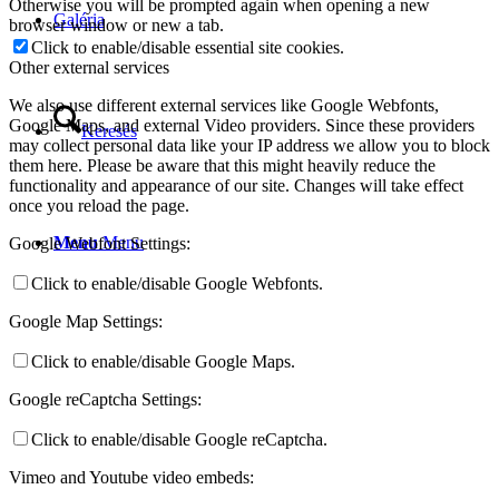
Otherwise you will be prompted again when opening a new
Galéria
browser window or new a tab.
Click to enable/disable essential site cookies.
Other external services
We also use different external services like Google Webfonts,
Google Maps, and external Video providers. Since these providers
Keresés
may collect personal data like your IP address we allow you to block
them here. Please be aware that this might heavily reduce the
functionality and appearance of our site. Changes will take effect
once you reload the page.
Menu
Menu
Google Webfont Settings:
Click to enable/disable Google Webfonts.
Google Map Settings:
Click to enable/disable Google Maps.
Google reCaptcha Settings:
Click to enable/disable Google reCaptcha.
Vimeo and Youtube video embeds: