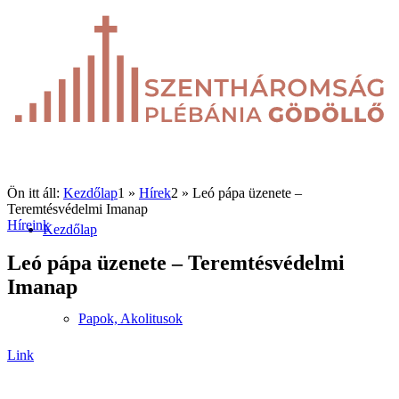
Ön itt áll:
Kezdőlap
1
»
Hírek
2
»
Leó pápa üzenete –
Teremtésvédelmi Imanap
Híreink
Kezdőlap
Leó pápa üzenete – Teremtésvédelmi
Imanap
Papok, Akolitusok
Link