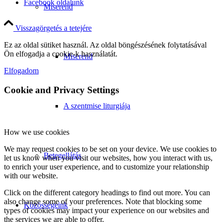
Facebook oldalunk
Miserend
Visszagörgetés a tetejére
Ez az oldal sütiket használ. Az oldal böngészésének folytatásával
Ön elfogadja a cookie-k használatát.
Miserend
Elfogadom
Cookie and Privacy Settings
A szentmise liturgiája
How we use cookies
We may request cookies to be set on your device. We use cookies to
Betegellátás
let us know when you visit our websites, how you interact with us,
to enrich your user experience, and to customize your relationship
with our website.
Click on the different category headings to find out more. You can
also change some of your preferences. Note that blocking some
Közösségeink
types of cookies may impact your experience on our websites and
the services we are able to offer.