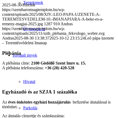
Templomok
2025-08-30
/
Híreink
https://szentharomsagtemplom.hu/wp-
content/uploads/2025/08/XIV.-LEO-PAPA-UZENETE-A-
TEREMTESVEDELEM-10.-IMANAPJARA-A-beke-es-a-
remeny-magjai-2025.jpg
1287
910
Andras
https://szentharomsagtemplom.hu/wp-
Új vagyok itt
content/uploads/2025/11/szth_plebania_fekvologo_webre.svg
Andras
2025-08-30 13:38:37
2025-10-12 23:15:24
Leó pápa üzenete
– Teremtésvédelmi Imanap
Plébánia
Hivatali ügyek
A plébánia címe:
2100 Gödöllő Szent Imre u. 15.
A plébánia telefonszáma:
+36 (28) 420-528
Hivatal
Egyházadó és az SZJA 1 százaléka
Az
éves önkéntes egyházi hozzájárulás
befizetése átutalással is
történhet.
Parkolás
Az átutalás címzettje és számlaszáma: