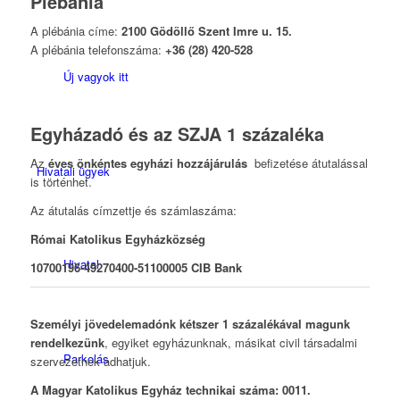
Plébánia
A plébánia címe:
2100 Gödöllő Szent Imre u. 15.
A plébánia telefonszáma:
+36 (28) 420-528
Új vagyok itt
Egyházadó és az SZJA 1 százaléka
Az
éves önkéntes egyházi hozzájárulás
befizetése átutalással
Hivatali ügyek
is történhet.
Az átutalás címzettje és számlaszáma:
Római Katolikus Egyházközség
Hivatal
10700196-49270400-51100005 CIB Bank
Személyi jövedelemadónk kétszer 1 százalékával magunk
rendelkezünk
, egyiket egyházunknak, másikat civil társadalmi
Parkolás
szervezetnek adhatjuk.
A Magyar Katolikus Egyház technikai száma: 0011.