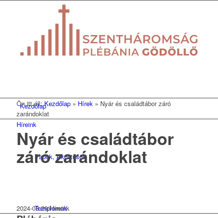
Ön itt áll:
Kezdőlap
»
Hírek
»
Nyár és családtábor záró
Kezdőlap
zarándoklat
Híreink
Nyár és családtábor
záró zarándoklat
Papok, Akolitusok
2024-08-29
/
Híreink
Templomok