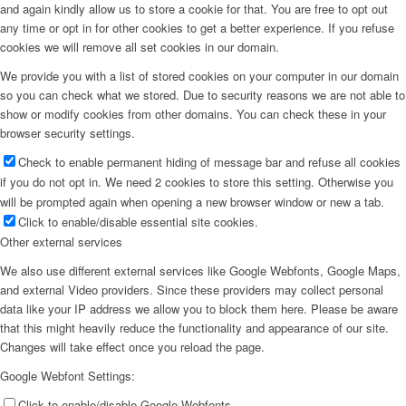
Közösségeink
and again kindly allow us to store a cookie for that. You are free to opt out
any time or opt in for other cookies to get a better experience. If you refuse
cookies we will remove all set cookies in our domain.
We provide you with a list of stored cookies on your computer in our domain
so you can check what we stored. Due to security reasons we are not able to
Hírek
show or modify cookies from other domains. You can check these in your
browser security settings.
Check to enable permanent hiding of message bar and refuse all cookies
if you do not opt in. We need 2 cookies to store this setting. Otherwise you
Hírek
will be prompted again when opening a new browser window or new a tab.
Click to enable/disable essential site cookies.
Other external services
We also use different external services like Google Webfonts, Google Maps,
Hirdetések
and external Video providers. Since these providers may collect personal
data like your IP address we allow you to block them here. Please be aware
that this might heavily reduce the functionality and appearance of our site.
Changes will take effect once you reload the page.
Google Webfont Settings:
FÉNY ÉS FORRÁS egyházközségünk lapja
Click to enable/disable Google Webfonts.