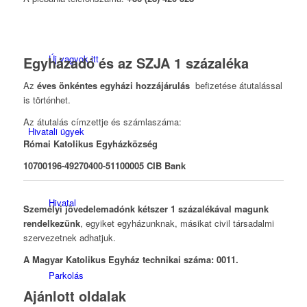
Új vagyok itt
Egyházadó és az SZJA 1 százaléka
Az
éves önkéntes egyházi hozzájárulás
befizetése átutalással
is történhet.
Az átutalás címzettje és számlaszáma:
Hivatali ügyek
Római Katolikus Egyházközség
10700196-49270400-51100005 CIB Bank
Hivatal
Személyi jövedelemadónk kétszer 1 százalékával magunk
rendelkezünk
, egyiket egyházunknak, másikat civil társadalmi
szervezetnek adhatjuk.
A Magyar Katolikus Egyház technikai száma: 0011.
Parkolás
Ajánlott oldalak