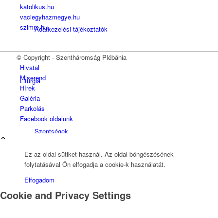
katolikus.hu
vaciegyhazmegye.hu
szimre.hu
Adatkezelési tájékoztatók
© Copyright - Szentháromság Plébánia
Hivatal
Miserend
Liturgia
Hírek
Galéria
Parkolás
Facebook oldalunk
Szentségek
Ez az oldal sütiket használ. Az oldal böngészésének
folytatásával Ön elfogadja a cookie-k használatát.
Elfogadom
Ismerjük meg a szentségeket
Cookie and Privacy Settings