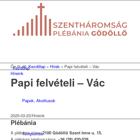
Ön itt áll:
Kezdőlap
»
Hírek
»
Papi felvételi – Vác
Kezdőlap
Híreink
Papi felvételi – Vác
Papok, Akolitusok
2025-03-23
/
Híreink
Plébánia
A plébánia címe:
2100 Gödöllő Szent Imre u. 15.
Templomok
A plébánia telefonszáma:
+36 (28) 420-528