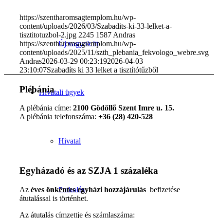
https://szentharomsagtemplom.hu/wp-
content/uploads/2026/03/Szabadits-ki-33-lelket-a-
tisztitotuzbol-2.jpg
2245
1587
Andras
Új vagyok itt
https://szentharomsagtemplom.hu/wp-
content/uploads/2025/11/szth_plebania_fekvologo_webre.svg
Andras
2026-03-29 00:23:19
2026-04-03
23:10:07
Szabadíts ki 33 lelket a tisztítótűzből
Plébánia
Hivatali ügyek
A plébánia címe:
2100 Gödöllő Szent Imre u. 15.
A plébánia telefonszáma:
+36 (28) 420-528
Hivatal
Egyházadó és az SZJA 1 százaléka
Az
éves önkéntes egyházi hozzájárulás
befizetése
Parkolás
átutalással is történhet.
Az átutalás címzettje és számlaszáma: