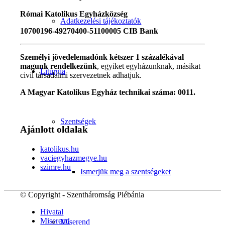
Római Katolikus Egyházközség
Adatkezelési tájékoztatók
10700196-49270400-51100005 CIB Bank
Személyi jövedelemadónk kétszer 1 százalékával
magunk rendelkezünk
, egyiket egyházunknak, másikat
Liturgia
civil társadalmi szervezetnek adhatjuk.
A Magyar Katolikus Egyház technikai száma: 0011.
Szentségek
Ajánlott oldalak
katolikus.hu
vaciegyhazmegye.hu
szimre.hu
Ismerjük meg a szentségeket
© Copyright - Szentháromság Plébánia
Hivatal
Miserend
Miserend