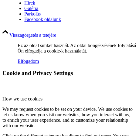
Hírek
Galéria
Parkolás
Facebook oldalunk
Miserend
Visszagörgetés a tetejére
Ez az oldal sütiket használ. Az oldal böngészésének folytatás
Ön elfogadja a cookie-k használatát.
A szentmise liturgiája
Elfogadom
Cookie and Privacy Settings
Betegellátás
How we use cookies
We may request cookies to be set on your device. We use cookies to
let us know when you visit our websites, how you interact with us,
Közösségeink
to enrich your user experience, and to customize your relationship
with our website.
Click on the different category headings to find out more. You can