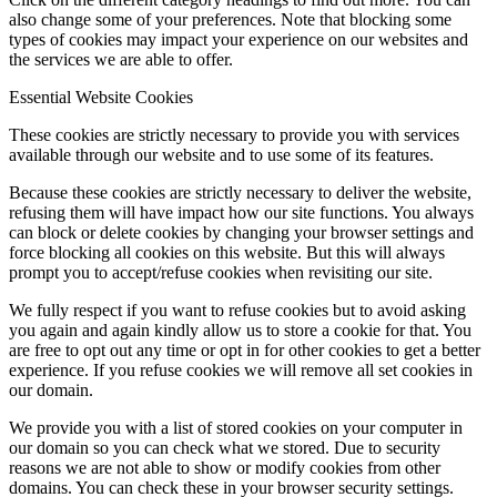
also change some of your preferences. Note that blocking some
types of cookies may impact your experience on our websites and
Hírek
the services we are able to offer.
Essential Website Cookies
These cookies are strictly necessary to provide you with services
available through our website and to use some of its features.
Hírek
Because these cookies are strictly necessary to deliver the website,
refusing them will have impact how our site functions. You always
can block or delete cookies by changing your browser settings and
force blocking all cookies on this website. But this will always
prompt you to accept/refuse cookies when revisiting our site.
Hirdetések
We fully respect if you want to refuse cookies but to avoid asking
you again and again kindly allow us to store a cookie for that. You
are free to opt out any time or opt in for other cookies to get a better
experience. If you refuse cookies we will remove all set cookies in
FÉNY ÉS FORRÁS egyházközségünk lapja
our domain.
We provide you with a list of stored cookies on your computer in
our domain so you can check what we stored. Due to security
reasons we are not able to show or modify cookies from other
domains. You can check these in your browser security settings.
Galéria