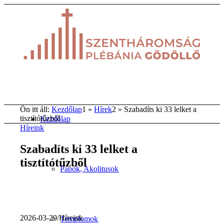
Ön itt áll:
Kezdőlap
1
»
Hírek
2
»
Szabadíts ki 33 lelket a
tisztítótűzből
Kezdőlap
Híreink
Szabadíts ki 33 lelket a
tisztítótűzből
Papok, Akolitusok
2026-03-29
/
Híreink
Templomok