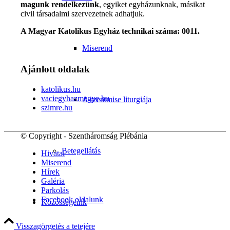
magunk rendelkezünk
, egyiket egyházunknak, másikat
civil társadalmi szervezetnek adhatjuk.
A Magyar Katolikus Egyház technikai száma: 0011.
Miserend
Ajánlott oldalak
katolikus.hu
vaciegyhazmegye.hu
A szentmise liturgiája
szimre.hu
© Copyright - Szentháromság Plébánia
Betegellátás
Hivatal
Miserend
Hírek
Galéria
Parkolás
Facebook oldalunk
Közösségeink
Visszagörgetés a tetejére