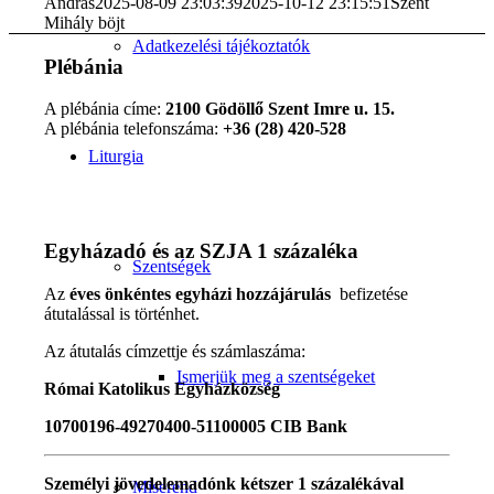
Andras
2025-08-09 23:03:39
2025-10-12 23:15:51
Szent
Mihály böjt
Adatkezelési tájékoztatók
Plébánia
A plébánia címe:
2100 Gödöllő Szent Imre u. 15.
A plébánia telefonszáma:
+36 (28) 420-528
Liturgia
Egyházadó és az SZJA 1 százaléka
Szentségek
Az
éves önkéntes egyházi hozzájárulás
befizetése
átutalással is történhet.
Az átutalás címzettje és számlaszáma:
Ismerjük meg a szentségeket
Római Katolikus Egyházközség
10700196-49270400-51100005 CIB Bank
Személyi jövedelemadónk kétszer 1 százalékával
Miserend