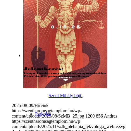
Új vagyok itt
Hivatali ügyek
Hivatal
Szent Mihály böjt.
2025-08-09
/
Híreink
https://szentharomsagtemplom.hu/wp-
Parkolás
content/uploads/2025/08/SzMB_25.jpg
1200
856
Andras
https://szentharomsagtemplom.hu/wp-
content/uploads/2025/11/szth_plebania_fekvologo_webre.svg