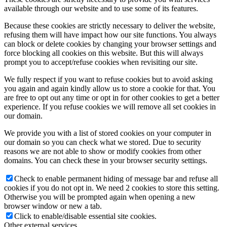
available through our website and to use some of its features.
Because these cookies are strictly necessary to deliver the website,
refusing them will have impact how our site functions. You always
can block or delete cookies by changing your browser settings and
Keresés
force blocking all cookies on this website. But this will always
prompt you to accept/refuse cookies when revisiting our site.
We fully respect if you want to refuse cookies but to avoid asking
you again and again kindly allow us to store a cookie for that. You
are free to opt out any time or opt in for other cookies to get a better
Menu
Menu
experience. If you refuse cookies we will remove all set cookies in
our domain.
We provide you with a list of stored cookies on your computer in
our domain so you can check what we stored. Due to security
reasons we are not able to show or modify cookies from other
domains. You can check these in your browser security settings.
Check to enable permanent hiding of message bar and refuse all
cookies if you do not opt in. We need 2 cookies to store this setting.
Otherwise you will be prompted again when opening a new
browser window or new a tab.
Click to enable/disable essential site cookies.
Other external services