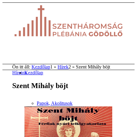
Ön itt áll:
Kezdőlap
1
»
Hírek
2
»
Szent Mihály böjt
Kezdőlap
Híreink
Szent Mihály böjt
Papok, Akolitusok
Templomok