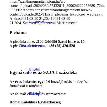
https://szentharomsagtemplom.hu/wp-
content/uploads/2024/08/457432611_899024222258689_7244
935
662
Andras
https://szentharomsagtemplom.hu/wp-
content/uploads/2025/11/szth_plebania_fekvologo_webre.svg
Andras
2024-08-29 21:20:41
2024-08-29
Új vagyok itt
21:20:41
Szeretetláng Fesztivál Máriaremetén
Plébánia
A plébánia címe:
2100 Gödöllő Szent Imre u. 15.
Hivatali ügyek
A plébánia telefonszáma:
+36 (28) 420-528
Hivatal
Egyházadó és az SZJA 1 százaléka
Az
éves önkéntes egyházi hozzájárulás
befizetése
átutalással is történhet.
Parkolás
Az átutalás címzettje és számlaszáma:
Római Katolikus Egyházközség