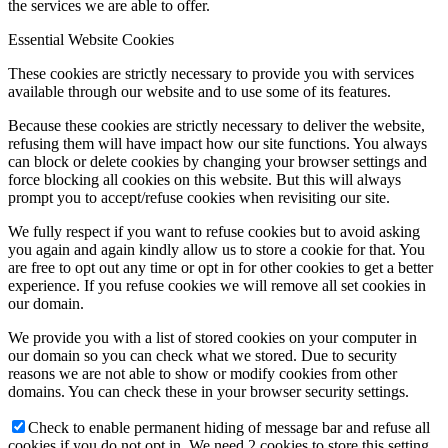
the services we are able to offer.
Essential Website Cookies
Hírek
These cookies are strictly necessary to provide you with services
available through our website and to use some of its features.
Because these cookies are strictly necessary to deliver the website,
refusing them will have impact how our site functions. You always
Hírek
can block or delete cookies by changing your browser settings and
force blocking all cookies on this website. But this will always
prompt you to accept/refuse cookies when revisiting our site.
We fully respect if you want to refuse cookies but to avoid asking
Hirdetések
you again and again kindly allow us to store a cookie for that. You
are free to opt out any time or opt in for other cookies to get a better
experience. If you refuse cookies we will remove all set cookies in
our domain.
We provide you with a list of stored cookies on your computer in
FÉNY ÉS FORRÁS egyházközségünk lapja
our domain so you can check what we stored. Due to security
reasons we are not able to show or modify cookies from other
domains. You can check these in your browser security settings.
Check to enable permanent hiding of message bar and refuse all
cookies if you do not opt in. We need 2 cookies to store this setting.
Galéria