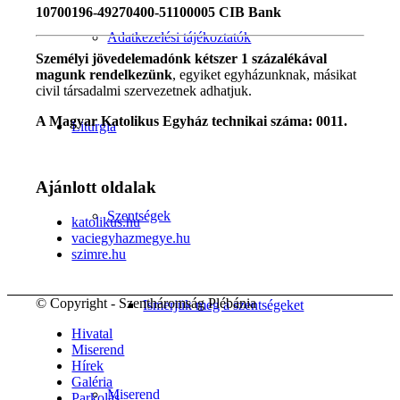
10700196-49270400-51100005 CIB Bank
Adatkezelési tájékoztatók
Személyi jövedelemadónk kétszer 1 százalékával
magunk rendelkezünk
, egyiket egyházunknak, másikat
civil társadalmi szervezetnek adhatjuk.
A Magyar Katolikus Egyház technikai száma: 0011.
Liturgia
Ajánlott oldalak
Szentségek
katolikus.hu
vaciegyhazmegye.hu
szimre.hu
© Copyright - Szentháromság Plébánia
Ismerjük meg a szentségeket
Hivatal
Miserend
Hírek
Galéria
Miserend
Parkolás