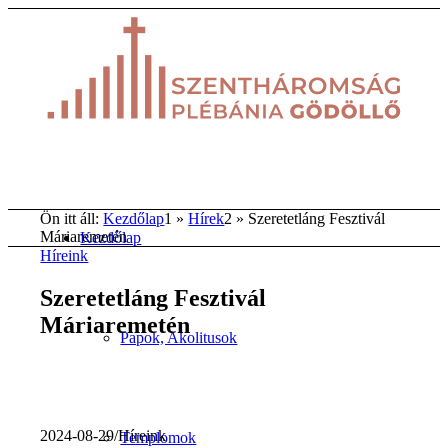
Ön itt áll:
Kezdőlap
1
»
Hírek
2
»
Szeretetláng Fesztivál
Máriaremetén
Kezdőlap
Híreink
Szeretetláng Fesztivál
Máriaremetén
Papok, Akolitusok
2024-08-29
/
Híreink
Templomok