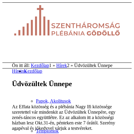
Ön itt áll:
Kezdőlap
1
»
Hírek
2
»
Üdvözültek Ünnepe
Kezdőlap
Híreink
Üdvözültek Ünnepe
Papok, Akolitusok
Az Effata közösség és a plébánia Nagy Ifi közössége
szeretettel vár mindenkit az Üdvözültek Ünnepére, egy
zenés-táncos együttlétre. Ez az alkalom itt a közösségi
házban lesz Okt.31-én, pénteken este 7 órától. Szerény
agapéval és jókedvvel várjuk a testvéreket.
Templomok