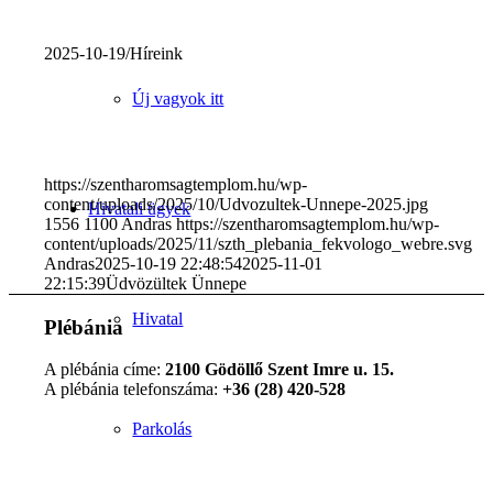
2025-10-19
/
Híreink
Új vagyok itt
https://szentharomsagtemplom.hu/wp-
content/uploads/2025/10/Udvozultek-Unnepe-2025.jpg
Hivatali ügyek
1556
1100
Andras
https://szentharomsagtemplom.hu/wp-
content/uploads/2025/11/szth_plebania_fekvologo_webre.svg
Andras
2025-10-19 22:48:54
2025-11-01
22:15:39
Üdvözültek Ünnepe
Hivatal
Plébánia
A plébánia címe:
2100 Gödöllő Szent Imre u. 15.
A plébánia telefonszáma:
+36 (28) 420-528
Parkolás