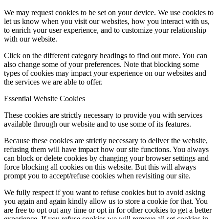
We may request cookies to be set on your device. We use cookies to
let us know when you visit our websites, how you interact with us,
Hírek
to enrich your user experience, and to customize your relationship
with our website.
Click on the different category headings to find out more. You can
also change some of your preferences. Note that blocking some
Hírek
types of cookies may impact your experience on our websites and
the services we are able to offer.
Essential Website Cookies
These cookies are strictly necessary to provide you with services
Hirdetések
available through our website and to use some of its features.
Because these cookies are strictly necessary to deliver the website,
refusing them will have impact how our site functions. You always
can block or delete cookies by changing your browser settings and
force blocking all cookies on this website. But this will always
FÉNY ÉS FORRÁS egyházközségünk lapja
prompt you to accept/refuse cookies when revisiting our site.
We fully respect if you want to refuse cookies but to avoid asking
you again and again kindly allow us to store a cookie for that. You
are free to opt out any time or opt in for other cookies to get a better
Galéria
experience. If you refuse cookies we will remove all set cookies in