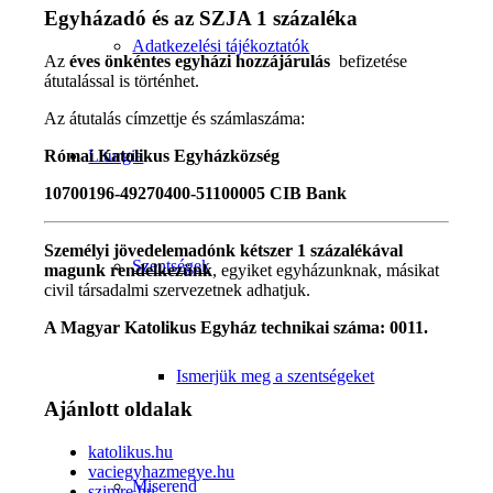
Egyházadó és az SZJA 1 százaléka
Adatkezelési tájékoztatók
Az
éves önkéntes egyházi hozzájárulás
befizetése
átutalással is történhet.
Az átutalás címzettje és számlaszáma:
Római Katolikus Egyházközség
Liturgia
10700196-49270400-51100005 CIB Bank
Személyi jövedelemadónk kétszer 1 százalékával
Szentségek
magunk rendelkezünk
, egyiket egyházunknak, másikat
civil társadalmi szervezetnek adhatjuk.
A Magyar Katolikus Egyház technikai száma: 0011.
Ismerjük meg a szentségeket
Ajánlott oldalak
katolikus.hu
vaciegyhazmegye.hu
Miserend
szimre.hu