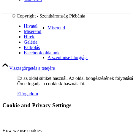
© Copyright - Szentháromság Plébánia
Hivatal
Miserend
Miserend
Hírek
Galéria
Parkolás
Facebook oldalunk
A szentmise liturgiája
Visszagörgetés a tetejére
Ez az oldal sütiket használ. Az oldal böngészésének folytatás
Ön elfogadja a cookie-k használatát.
Betegellátás
Elfogadom
Cookie and Privacy Settings
Közösségeink
How we use cookies