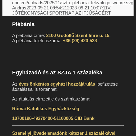
content/uploads/2025/11/szth_plebania_fekvologo_webre.svg
Andras
2023-09-21 09:54:21
2023-09-21 10:07:11
V.
Adatkezelési tájékoztatók
JÓTÉKONYSÁGI SPORTNAP AZ IFJÚSÁGÉRT
Plébánia
A plébánia címe:
2100 Gödöllő Szent Imre u. 15.
A plébánia telefonszáma:
+36 (28) 420-528
Liturgia
Egyházadó és az SZJA 1 százaléka
Szentségek
Az
éves önkéntes egyházi hozzájárulás
befizetése
átutalással is történhet.
Az átutalás címzettje és számlaszáma:
Ismerjük meg a szentségeket
Római Katolikus Egyházközség
10700196-49270400-51100005 CIB Bank
Személyi jövedelemadónk kétszer 1 százalékával
Miserend