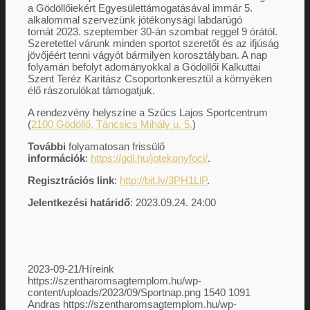
a Gödöllőiekért Egyesülettámogatásával immár 5.
alkalommal szervezünk jótékonysági labdarúgó
tornát 2023. szeptember 30-án szombat reggel 9 órától.
Szeretettel várunk minden sportot szeretőt és az ifjúság
jövőjéért tenni vágyót bármilyen korosztályban. A nap
Új vagyok itt
folyamán befolyt adományokkal a Gödöllői Kalkuttai
Szent Teréz Karitász Csoportonkeresztül a környéken
élő rászorulókat támogatjuk.
A rendezvény helyszíne a Szűcs Lajos Sportcentrum
(
2100 Gödöllő, Táncsics Mihály u. 5.
)
Hivatali ügyek
További
folyamatosan frissülő
információk
:
https://gdl.hu/jotekonyfoci/
.
Regisztrációs link
:
http://bit.ly/3PH1LlP
.
Hivatal
Jelentkezési határidő
: 2023.09.24. 24:00
Parkolás
2023-09-21
/
Híreink
https://szentharomsagtemplom.hu/wp-
content/uploads/2023/09/Sportnap.png
1540
1091
Andras
https://szentharomsagtemplom.hu/wp-