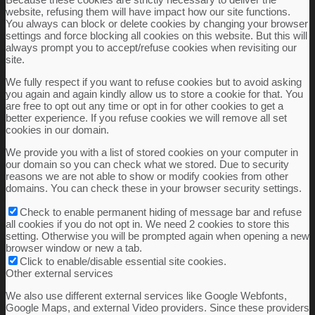
website, refusing them will have impact how our site functions.
You always can block or delete cookies by changing your browser
settings and force blocking all cookies on this website. But this will
always prompt you to accept/refuse cookies when revisiting our
site.
Galéria
We fully respect if you want to refuse cookies but to avoid asking
you again and again kindly allow us to store a cookie for that. You
are free to opt out any time or opt in for other cookies to get a
better experience. If you refuse cookies we will remove all set
cookies in our domain.
Keresés
We provide you with a list of stored cookies on your computer in
our domain so you can check what we stored. Due to security
reasons we are not able to show or modify cookies from other
domains. You can check these in your browser security settings.
Menu
Menu
Check to enable permanent hiding of message bar and refuse
all cookies if you do not opt in. We need 2 cookies to store this
setting. Otherwise you will be prompted again when opening a new
browser window or new a tab.
Click to enable/disable essential site cookies.
Other external services
We also use different external services like Google Webfonts,
Google Maps, and external Video providers. Since these providers