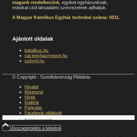
magunk rendelkezünk
, egyiket egyházunknak,
másikat civil társadalmi szervezetnek adhatjuk.
A Magyar Katolikus Egyház technikai száma: 0011.
Miserend
Ajánlott oldalak
katolikus.hu
vaciegyhazmegye.hu
A szentmise liturgiája
szimre.hu
© Copyright - Szentháromság Plébánia
Hivatal
Betegellátás
Miserend
Hírek
Galéria
Parkolás
Facebook oldalunk
Közösségeink
Visszagörgetés a tetejére