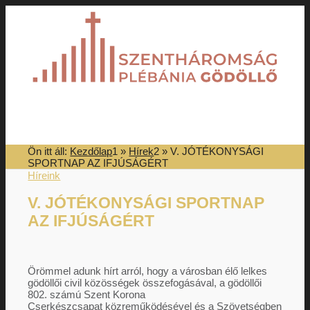
Ön itt áll:
Kezdőlap
1
»
Hírek
2
»
V. JÓTÉKONYSÁGI
SPORTNAP AZ IFJÚSÁGÉRT
Kezdőlap
Híreink
V. JÓTÉKONYSÁGI SPORTNAP
AZ IFJÚSÁGÉRT
Papok, Akolitusok
Örömmel adunk hírt arról, hogy a városban élő lelkes
gödöllői civil közösségek összefogásával, a gödöllői
802. számú Szent Korona
Templomok
Cserkészcsapat közreműködésével és a Szövetségben