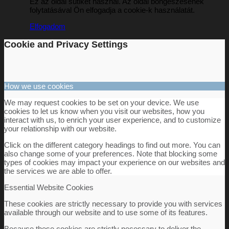
Ez az oldal sütiket használ. Az oldal böngészésének
folytatásával Ön elfogadja a cookie-k használatát.
Hírek
Elfogadom
Cookie and Privacy Settings
Hírek
How we use cookies
We may request cookies to be set on your device. We use
cookies to let us know when you visit our websites, how you
interact with us, to enrich your user experience, and to customize
Hirdetések
your relationship with our website.
Click on the different category headings to find out more. You can
also change some of your preferences. Note that blocking some
types of cookies may impact your experience on our websites and
the services we are able to offer.
FÉNY ÉS FORRÁS egyházközségünk
Essential Website Cookies
These cookies are strictly necessary to provide you with services
available through our website and to use some of its features.
lapja
Because these cookies are strictly necessary to deliver the